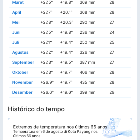
Maret
+27.5°
+19.8°
369 mm
28
+4
April
+27.7°
+20.1°
368 mm
28
+3
Mei
+27.8°
+20.3°
290 mm
27
+3
Juni
+27.5°
+19.8°
236 mm
24
+3
Juli
+27.1°
+19.4°
250 mm
25
+
Agustus
+27.2°
+19.4°
326 mm
27
+3
September
+27.3°
+19.5°
387 mm
27
+
Oktober
+27.3°
+19.7°
406 mm
28
+4
November
+26.9°
+19.7°
435 mm
28
+4
Desember
+26.6°
+19.6°
399 mm
29
+4
Histórico do tempo
Extremos de temperatura nos últimos 66 anos
Temperatura em 6 de agosto di Kota Payang nos
últimos 66 anos