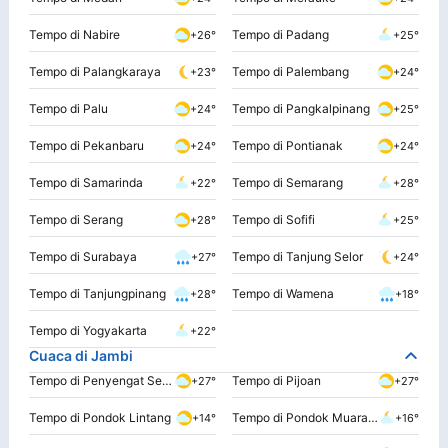
Tempo di Nabire
Tempo di Padang
+26°
+25°
Tempo di Palangkaraya
Tempo di Palembang
+23°
+24°
Tempo di Palu
Tempo di Pangkalpinang
+24°
+25°
Tempo di Pekanbaru
Tempo di Pontianak
+24°
+24°
Tempo di Samarinda
Tempo di Semarang
+22°
+28°
Tempo di Serang
Tempo di Sofifi
+28°
+25°
Tempo di Surabaya
Tempo di Tanjung Selor
+27°
+24°
Tempo di Tanjungpinang
Tempo di Wamena
+28°
+18°
Tempo di Yogyakarta
+22°
Cuaca di Jambi
Tempo di Penyengat Senaung
Tempo di Pijoan
+27°
+27°
Tempo di Pondok Lintang
Tempo di Pondok Muara Jernih
+14°
+16°