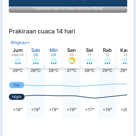
Toque para abrir o mapa interativo Windy
Prakiraan cuaca 14 hari
Ringkas
Jum
Sab
Min
Sen
Sel
Rab
Kam
Hari ini
08
09
10
11
12
13
29°C
28°C
28°C
27°C
28°C
29°C
29°C
Day
Night
+18°
+19°
+19°
+19°
+17°
+18°
+20°