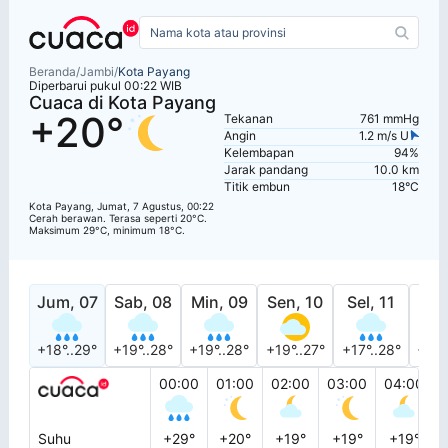
Beranda
/
Jambi
/
Kota Payang
Diperbarui pukul 00:22 WIB
Cuaca di Kota Payang
+20°
Tekanan
761 mmHg
Angin
1.2 m/s U
Kelembapan
94%
Jarak pandang
10.0 km
Titik embun
18°C
Kota Payang, Jumat, 7 Agustus, 00:22
Cerah berawan. Terasa seperti 20°C.
Maksimum 29°C, minimum 18°C.
Jum, 07
Sab, 08
Min, 09
Sen, 10
Sel, 11
Rab
+18°..29°
+19°..28°
+19°..28°
+19°..27°
+17°..28°
+18°
00:00
01:00
02:00
03:00
04:00
Suhu
+29°
+20°
+19°
+19°
+19°