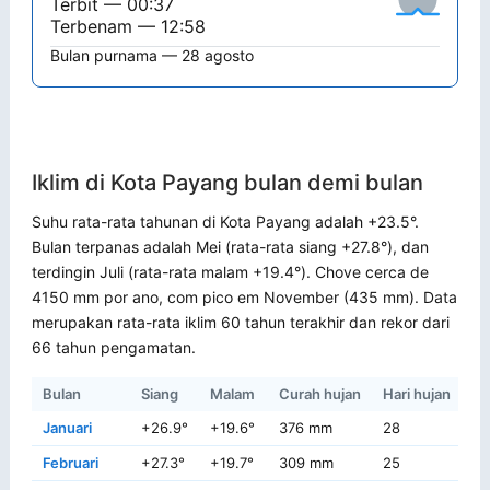
Terbit — 00:37
Terbenam — 12:58
Bulan purnama — 28 agosto
Iklim di Kota Payang bulan demi bulan
Suhu rata-rata tahunan di Kota Payang adalah +23.5°.
Bulan terpanas adalah Mei (rata-rata siang +27.8°), dan
terdingin Juli (rata-rata malam +19.4°). Chove cerca de
4150 mm por ano, com pico em November (435 mm). Data
merupakan rata-rata iklim 60 tahun terakhir dan rekor dari
66 tahun pengamatan.
Bulan
Siang
Malam
Curah hujan
Hari hujan
Re
Januari
+26.9°
+19.6°
376 mm
28
+4
Februari
+27.3°
+19.7°
309 mm
25
+4