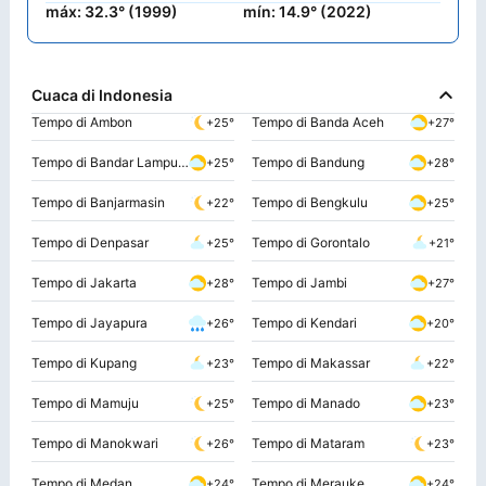
máx: 32.3° (1999)
mín: 14.9° (2022)
Cuaca di Indonesia
Tempo di Ambon
Tempo di Banda Aceh
+25°
+27°
Tempo di Bandar Lampung
Tempo di Bandung
+25°
+28°
Tempo di Banjarmasin
Tempo di Bengkulu
+22°
+25°
Tempo di Denpasar
Tempo di Gorontalo
+25°
+21°
Tempo di Jakarta
Tempo di Jambi
+28°
+27°
Tempo di Jayapura
Tempo di Kendari
+26°
+20°
Tempo di Kupang
Tempo di Makassar
+23°
+22°
Tempo di Mamuju
Tempo di Manado
+25°
+23°
Tempo di Manokwari
Tempo di Mataram
+26°
+23°
Tempo di Medan
Tempo di Merauke
+24°
+24°