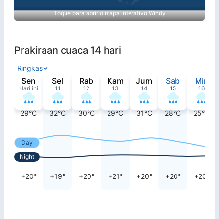
Toque para abrir o mapa interativo Windy
Prakiraan cuaca 14 hari
Ringkas
Sen
Sel
Rab
Kam
Jum
Sab
Min
Hari ini
11
12
13
14
15
16
29°C
32°C
30°C
29°C
31°C
28°C
25°C
Day
Night
+20°
+19°
+20°
+21°
+20°
+20°
+20°