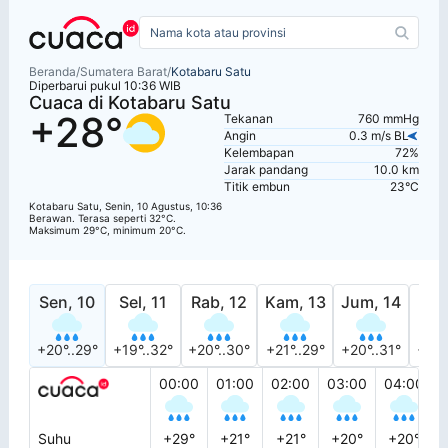
Beranda
/
Sumatera Barat
/
Kotabaru Satu
Diperbarui pukul 10:36 WIB
Cuaca di Kotabaru Satu
+28°
Tekanan
760 mmHg
Angin
0.3 m/s BL
Kelembapan
72%
Jarak pandang
10.0 km
Titik embun
23°C
Kotabaru Satu, Senin, 10 Agustus, 10:36
Berawan. Terasa seperti 32°C.
Maksimum 29°C, minimum 20°C.
Sen, 10
Sel, 11
Rab, 12
Kam, 13
Jum, 14
Sab
+20°..29°
+19°..32°
+20°..30°
+21°..29°
+20°..31°
+20°
00:00
01:00
02:00
03:00
04:00
Suhu
+29°
+21°
+21°
+20°
+20°