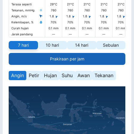
Terasa seperti
29°C
21°C
21°C
21°C
21°C
Tekanan, mmHg
760
760
760
760
760
Angin, m/s
1.8
1.8
1.8
1.8
1.8
Kelembapan, %
70%
70%
70%
70%
70%
Curah hujan
0.1 mm
0.1 mm
0.1 mm
0.1 mm
0.1 mm
Jarak pandang
—
—
—
—
—
7 hari
10 hari
14 hari
Sebulan
Prakiraan per jam
Angin
Petir
Hujan
Suhu
Awan
Tekanan