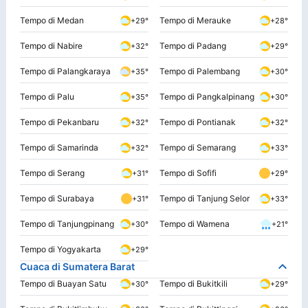
Tempo di Medan
Tempo di Merauke
+29°
+28°
Tempo di Nabire
Tempo di Padang
+32°
+29°
Tempo di Palangkaraya
Tempo di Palembang
+35°
+30°
Tempo di Palu
Tempo di Pangkalpinang
+35°
+30°
Tempo di Pekanbaru
Tempo di Pontianak
+32°
+32°
Tempo di Samarinda
Tempo di Semarang
+32°
+33°
Tempo di Serang
Tempo di Sofifi
+31°
+29°
Tempo di Surabaya
Tempo di Tanjung Selor
+31°
+33°
Tempo di Tanjungpinang
Tempo di Wamena
+30°
+21°
Tempo di Yogyakarta
+29°
Cuaca di Sumatera Barat
Tempo di Buayan Satu
Tempo di Bukitkili
+30°
+29°