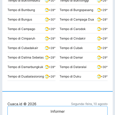
Tempo di Bukitlimbuku
Tempo di Bukittinggi
+30°
+26°
Tempo di Bumbung
Tempo di Bungopasang
+28°
+29°
Tempo di Bungus
Tempo di Campaga Dua
+30°
+28°
Tempo di Campago
Tempo di Carodok
+26°
+29°
Tempo di Cimparuh
Tempo di Cindakir
+28°
+29°
Tempo di Cubadakair
Tempo di Cubak
+28°
+29°
Tempo di Dalima Sebelas
Tempo di Damar
+28°
+29°
Tempo di Damarbungkuk
Tempo di Dataralai
+28°
+30°
Tempo di Duabalasiorong
Tempo di Duku
+26°
+29°
Cuaca.id © 2026
Segunda-feira, 10 agosto
Informer