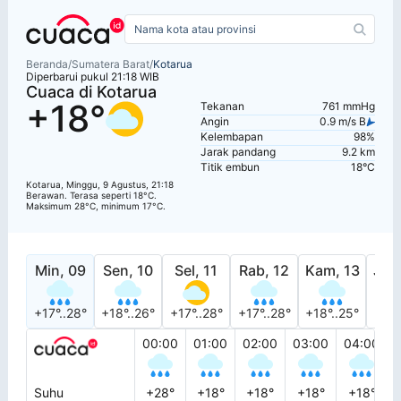
Beranda
/
Sumatera Barat
/
Kotarua
Diperbarui pukul 21:18 WIB
Cuaca di Kotarua
+18°
Tekanan
761 mmHg
Angin
0.9 m/s B
Kelembapan
98%
Jarak pandang
9.2 km
Titik embun
18°C
Kotarua, Minggu, 9 Agustus, 21:18
Berawan. Terasa seperti 18°C.
Maksimum 28°C, minimum 17°C.
Min, 09
Sen, 10
Sel, 11
Rab, 12
Kam, 13
Jum
+17°..28°
+18°..26°
+17°..28°
+17°..28°
+18°..25°
+17°
00:00
01:00
02:00
03:00
04:00
Suhu
+28°
+18°
+18°
+18°
+18°