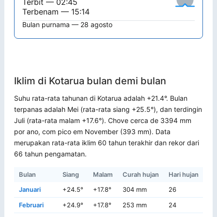
Terbit — 02:45
Terbenam — 15:14
Bulan purnama — 28 agosto
Iklim di Kotarua bulan demi bulan
Suhu rata-rata tahunan di Kotarua adalah +21.4°. Bulan
terpanas adalah Mei (rata-rata siang +25.5°), dan terdingin
Juli (rata-rata malam +17.6°). Chove cerca de 3394 mm
por ano, com pico em November (393 mm). Data
merupakan rata-rata iklim 60 tahun terakhir dan rekor dari
66 tahun pengamatan.
Bulan
Siang
Malam
Curah hujan
Hari hujan
Re
Januari
+24.5°
+17.8°
304 mm
26
+3
Februari
+24.9°
+17.8°
253 mm
24
+3