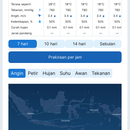
Terasa seperti
28°C
18°C
18°C
18°C
18°C
Tekanan, mmHg
760
760
760
760
760
Angin, m/s
3.4
3.4
3.4
3.4
3.4
Kelembapan, %
50%
50%
50%
50%
50%
Curah hujan
0.1 mm
0.1 mm
0.1 mm
0.1 mm
0.1 mm
Jarak pandang
—
—
—
—
—
7 hari
10 hari
14 hari
Sebulan
Prakiraan per jam
Angin
Petir
Hujan
Suhu
Awan
Tekanan