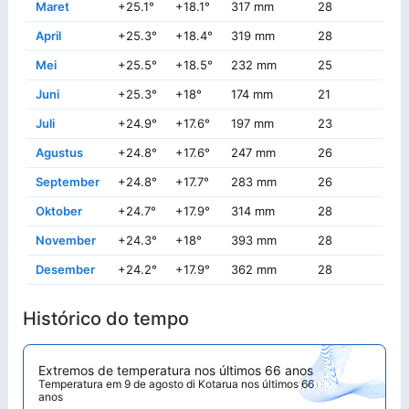
Maret
+25.1°
+18.1°
317 mm
28
+3
April
+25.3°
+18.4°
319 mm
28
+3
Mei
+25.5°
+18.5°
232 mm
25
+3
Juni
+25.3°
+18°
174 mm
21
+2
Juli
+24.9°
+17.6°
197 mm
23
+2
Agustus
+24.8°
+17.6°
247 mm
26
+3
September
+24.8°
+17.7°
283 mm
26
+3
Oktober
+24.7°
+17.9°
314 mm
28
+3
November
+24.3°
+18°
393 mm
28
+3
Desember
+24.2°
+17.9°
362 mm
28
+3
Histórico do tempo
Extremos de temperatura nos últimos 66 anos
Temperatura em 9 de agosto di Kotarua nos últimos 66
anos