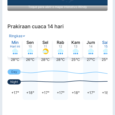
Toque para abrir o mapa interativo Windy
Prakiraan cuaca 14 hari
Ringkas
Min
Sen
Sel
Rab
Kam
Jum
Sab
Hari ini
10
11
12
13
14
15
28°C
26°C
28°C
28°C
25°C
27°C
25°C
Day
Night
+17°
+18°
+17°
+17°
+18°
+17°
+18°