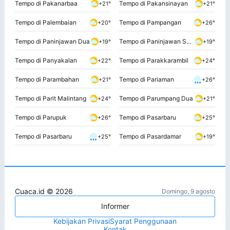
Tempo di Pakanarbaa
Tempo di Pakansinayan
+21°
+21°
Tempo di Palembaian
Tempo di Pampangan
+20°
+26°
Tempo di Paninjawan Dua
Tempo di Paninjawan Satu
+19°
+19°
Tempo di Panyakalan
Tempo di Parakkarambil
+22°
+24°
Tempo di Parambahan
Tempo di Pariaman
+21°
+26°
Tempo di Parit Malintang
Tempo di Parumpang Dua
+24°
+21°
Tempo di Parupuk
Tempo di Pasarbaru
+26°
+25°
Tempo di Pasarbaru
Tempo di Pasardamar
+25°
+19°
Cuaca.id © 2026
Domingo, 9 agosto
Informer
Kebijakan Privasi
Syarat Penggunaan
Kontak