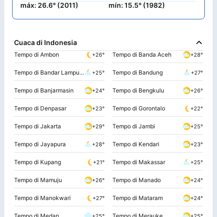
máx: 26.6° (2011)
mín: 15.5° (1982)
Cuaca di Indonesia
Tempo di Ambon
Tempo di Banda Aceh
+26°
+28°
Tempo di Bandar Lampung
Tempo di Bandung
+25°
+27°
Tempo di Banjarmasin
Tempo di Bengkulu
+24°
+26°
Tempo di Denpasar
Tempo di Gorontalo
+23°
+22°
Tempo di Jakarta
Tempo di Jambi
+29°
+25°
Tempo di Jayapura
Tempo di Kendari
+28°
+23°
Tempo di Kupang
Tempo di Makassar
+21°
+25°
Tempo di Mamuju
Tempo di Manado
+26°
+24°
Tempo di Manokwari
Tempo di Mataram
+27°
+24°
Tempo di Medan
Tempo di Merauke
+25°
+25°