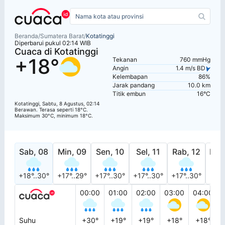
Beranda
/
Sumatera Barat
/
Kotatinggi
Diperbarui pukul 02:14 WIB
Cuaca di Kotatinggi
+18°
Tekanan
760 mmHg
Angin
1.4 m/s BD
Kelembapan
86%
Jarak pandang
10.0 km
Titik embun
16°C
Kotatinggi, Sabtu, 8 Agustus, 02:14
Berawan. Terasa seperti 18°C.
Maksimum 30°C, minimum 18°C.
Sab, 08
Min, 09
Sen, 10
Sel, 11
Rab, 12
Kam
+18°..30°
+17°..29°
+17°..30°
+17°..30°
+17°..30°
+18°
00:00
01:00
02:00
03:00
04:00
Suhu
+30°
+19°
+19°
+18°
+18°