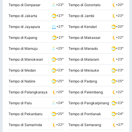
Tempo di Denpasar
Tempo di Gorontalo
+23°
+20°
Tempo di Jakarta
Tempo di Jambi
+27°
+23°
Tempo di Jayapura
Tempo di Kendari
+27°
+20°
Tempo di Kupang
Tempo di Makassar
+21°
+22°
Tempo di Mamuju
Tempo di Manado
+25°
+23°
Tempo di Manokwari
Tempo di Mataram
+25°
+23°
Tempo di Medan
Tempo di Merauke
+23°
+23°
Tempo di Nabire
Tempo di Padang
+25°
+25°
Tempo di Palangkaraya
Tempo di Palembang
+20°
+22°
Tempo di Palu
Tempo di Pangkalpinang
+24°
+23°
Tempo di Pekanbaru
Tempo di Pontianak
+25°
+24°
Tempo di Samarinda
Tempo di Semarang
+22°
+27°