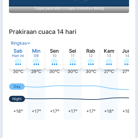
Toque para abrir o mapa interativo Windy
Prakiraan cuaca 14 hari
Ringkas
Sab
Min
Sen
Sel
Rab
Kam
Jum
Hari ini
09
10
11
12
13
14
30°C
29°C
30°C
30°C
30°C
27°C
27°C
Day
Night
+18°
+17°
+17°
+17°
+17°
+18°
+18°