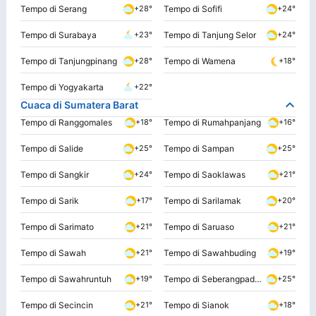
Tempo di Serang
Tempo di Sofifi
+28°
+24°
Tempo di Surabaya
Tempo di Tanjung Selor
+23°
+24°
Tempo di Tanjungpinang
Tempo di Wamena
+28°
+18°
Tempo di Yogyakarta
+22°
Cuaca di Sumatera Barat
Tempo di Ranggomales
Tempo di Rumahpanjang
+18°
+16°
Tempo di Salide
Tempo di Sampan
+25°
+25°
Tempo di Sangkir
Tempo di Saoklawas
+24°
+21°
Tempo di Sarik
Tempo di Sarilamak
+17°
+20°
Tempo di Sarimato
Tempo di Saruaso
+21°
+21°
Tempo di Sawah
Tempo di Sawahbuding
+21°
+19°
Tempo di Sawahruntuh
Tempo di Seberangpadang
+19°
+25°
Tempo di Secincin
Tempo di Sianok
+21°
+18°