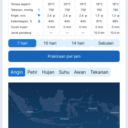
Terasa seperti
30°C
20°C
19°C
18°C
18°C
Tekanan, mmHg
759
759
759
760
760
Angin, m/s
2.6
2.6
2.6
1.5
1.3
Kelembapan, %
44%
44%
44%
87%
88%
Curah hujan
0 mm
0 mm
0 mm
0 mm
0 mm
Jarak pandang
—
—
—
10.0 km
10.0 km
1
7 hari
10 hari
14 hari
Sebulan
Prakiraan per jam
Angin
Petir
Hujan
Suhu
Awan
Tekanan