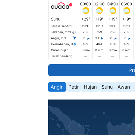
00:00
02:00
04:00
06:00
Suhu
+29°
+19°
+19°
+19°
Terasa seperti
29°C
19°C
19°C
19°C
Tekanan, mmHg
759
759
759
759
Angin, m/s
3.1
3.1
3.1
3.1
Kelembapan, %
46%
46%
46%
46%
Curah hujan
0 mm
0 mm
0 mm
0 mm
Jarak pandang
—
—
—
—
Pr
Angin
Petir
Hujan
Suhu
Awan