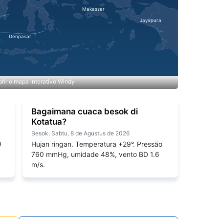
rir o mapa interativo Windy
Bagaimana cuaca besok di
Kotatua?
Besok, Sabtu, 8 de Agustus de 2026
9
Hujan ringan. Temperatura +29°. Pressão
760 mmHg, umidade 48%, vento BD 1.6
m/s.