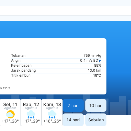
Tekanan
759 mmHg
Angin
0.4 m/s BD
Kelembapan
89%
Jarak pandang
10.0 km
Titik embun
18°C
m 19°C.
Sel, 11
Rab, 12
Kam, 13
7 hari
10 hari
Agustus
Agustus
Agustus
14 hari
Sebulan
+17°..28°
+17°..29°
+18°..26°