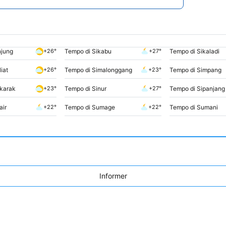
njung
Tempo di Sikabu
Tempo di Sikaladi
+26°
+27°
iat
Tempo di Simalonggang
Tempo di Simpang
+26°
+23°
gkarak
Tempo di Sinur
Tempo di Sipanjang
+23°
+27°
air
Tempo di Sumage
Tempo di Sumani
+22°
+22°
Informer