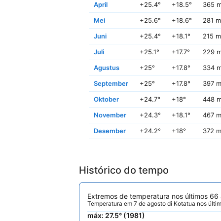
April
+25.4°
+18.5°
365 
Mei
+25.6°
+18.6°
281 
Juni
+25.4°
+18.1°
215 
Juli
+25.1°
+17.7°
229 
Agustus
+25°
+17.8°
334 
September
+25°
+17.8°
397 
Oktober
+24.7°
+18°
448 
November
+24.3°
+18.1°
467 
Desember
+24.2°
+18°
372 
Histórico do tempo
Extremos de temperatura nos últimos 66
Temperatura em 7 de agosto di Kotatua nos últi
máx: 27.5° (1981)