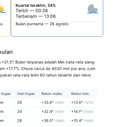
Kuartal terakhir, 34%
Terbit — 00:38
Terbenam — 13:06
tu
Bulan purnama — 28 agosto
bulan
 +21.5°. Bulan terpanas adalah Mei (rata-rata siang
malam +17.7°). Chove cerca de 4030 mm por ano, com
kan rata-rata iklim 60 tahun terakhir dan rekor
 hujan
Hari hujan
Rekor maks.
Rekor min.
mm
26
+33.6°
+13.6°
(1984)
(1975)
mm
24
+32.4°
+14.1°
(1987)
(2000)
mm
28
+36.5°
+15.4°
(1988)
(1968)