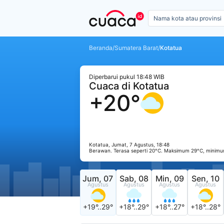
Beranda
/
Sumatera Barat
/
Kotatua
Diperbarui pukul 18:48 WIB
Cuaca di Kotatua
+20°
Kotatua, Jumat, 7 Agustus, 18:48
Berawan. Terasa seperti 20°C. Maksimum 29°C, minimu
Jum, 07
Sab, 08
Min, 09
Sen, 10
Agustus
Agustus
Agustus
Agustus
+19°..29°
+18°..29°
+18°..27°
+18°..28°