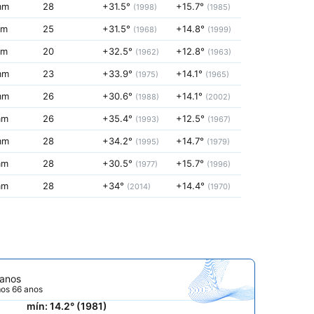
mm
28
+31.5°
+15.7°
(1998)
(1985)
mm
25
+31.5°
+14.8°
(1968)
(1999)
mm
20
+32.5°
+12.8°
(1962)
(1963)
mm
23
+33.9°
+14.1°
(1975)
(1965)
mm
26
+30.6°
+14.1°
(1988)
(2002)
mm
26
+35.4°
+12.5°
(1993)
(1967)
mm
28
+34.2°
+14.7°
(1995)
(1979)
mm
28
+30.5°
+15.7°
(1977)
(1996)
mm
28
+34°
+14.4°
(2014)
(1970)
 anos
mos 66 anos
mín: 14.2° (1981)