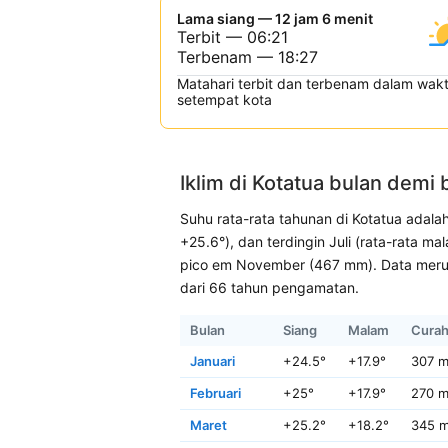
Lama siang — 12 jam 6 menit
Terbit — 06:21
Terbenam — 18:27
Matahari terbit dan terbenam dalam wak
setempat kota
Iklim di Kotatua bulan demi 
Suhu rata-rata tahunan di Kotatua adalah
+25.6°), dan terdingin Juli (rata-rata 
pico em November (467 mm). Data merupa
dari 66 tahun pengamatan.
Bulan
Siang
Malam
Curah
Januari
+24.5°
+17.9°
307 
Februari
+25°
+17.9°
270 
Maret
+25.2°
+18.2°
345 