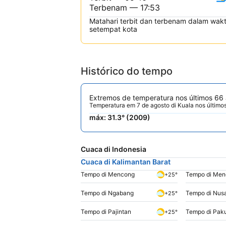
Terbenam — 17:53
Matahari terbit dan terbenam dalam wak
setempat kota
Histórico do tempo
Extremos de temperatura nos últimos 66
Temperatura em 7 de agosto di Kuala nos último
máx: 31.3° (2009)
Cuaca di Indonesia
Cuaca di Kalimantan Barat
Tempo di Mencong
Tempo di Me
+25°
Tempo di Ngabang
Tempo di Nusa
+25°
Tempo di Pajintan
Tempo di Pa
+25°