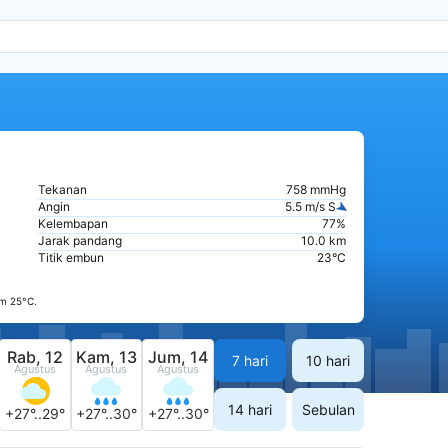
Tekanan
758 mmHg
Angin
5.5 m/s S
Kelembapan
77%
Jarak pandang
10.0 km
Titik embun
23°C
m 25°C.
Rab, 12
Kam, 13
Jum, 14
7 hari
10 hari
Agustus
Agustus
Agustus
14 hari
Sebulan
+27°..29°
+27°..30°
+27°..30°