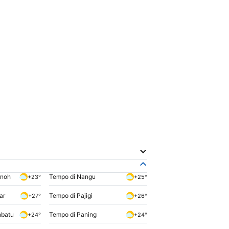
inoh
Tempo di Nangu
+23°
+25°
ar
Tempo di Pajigi
+27°
+26°
nbatu
Tempo di Paning
+24°
+24°