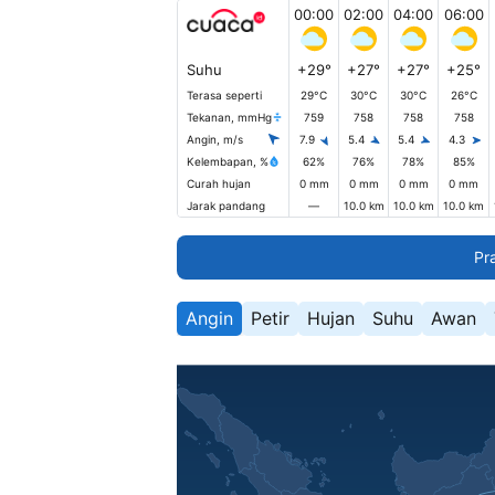
00:00
02:00
04:00
06:00
Suhu
+29°
+27°
+27°
+25°
Terasa seperti
29°C
30°C
30°C
26°C
Tekanan, mmHg
759
758
758
758
Angin, m/s
7.9
5.4
5.4
4.3
Kelembapan, %
62%
76%
78%
85%
Curah hujan
0 mm
0 mm
0 mm
0 mm
Jarak pandang
—
10.0 km
10.0 km
10.0 km
Pr
Angin
Petir
Hujan
Suhu
Awan