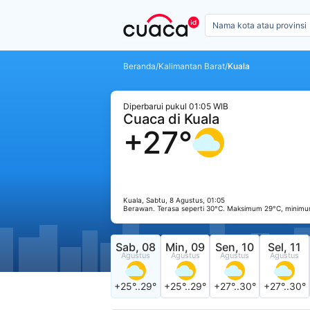
Beranda
/
Kalimantan Barat
/
Kuala
Diperbarui pukul 01:05 WIB
Cuaca di Kuala
+27°
Kuala, Sabtu, 8 Agustus, 01:05
Berawan. Terasa seperti 30°C. Maksimum 29°C, minimu
Sab, 08
Min, 09
Sen, 10
Sel, 11
Agustus
Agustus
Agustus
Agustus
+25°..29°
+25°..29°
+27°..30°
+27°..30°