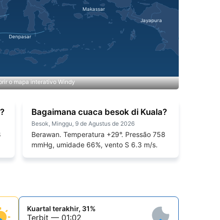
rir o mapa interativo Windy
a?
Bagaimana cuaca besok di Kuala?
Besok, Minggu, 9 de Agustus de 2026
8
Berawan. Temperatura +29°. Pressão 758
mmHg, umidade 66%, vento S 6.3 m/s.
Kuartal terakhir, 31%
Terbit — 01:02