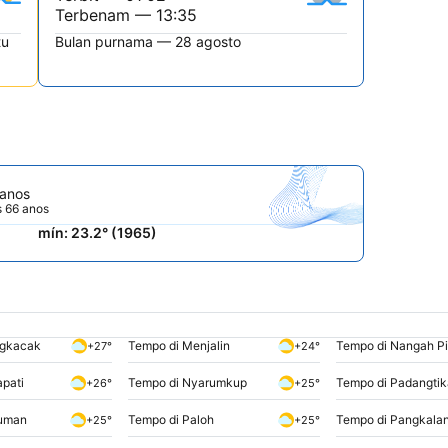
Terbenam — 13:35
tu
Bulan purnama — 28 agosto
 anos
s 66 anos
mín: 23.2° (1965)
ngkacak
Tempo di Menjalin
Tempo di Nangah P
+27°
+24°
pati
Tempo di Nyarumkup
Tempo di Padangtik
+26°
+25°
kuman
Tempo di Paloh
Tempo di Pangkala
+25°
+25°