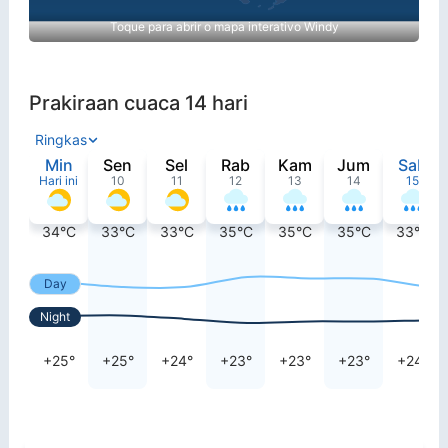
Toque para abrir o mapa interativo Windy
Prakiraan cuaca 14 hari
Ringkas
Min
Sen
Sel
Rab
Kam
Jum
Sab
Hari ini
10
11
12
13
14
15
34°C
33°C
33°C
35°C
35°C
35°C
33°C
Day
Night
+25°
+25°
+24°
+23°
+23°
+23°
+24°