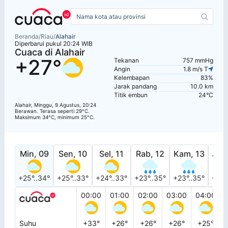
Beranda
/
Riau
/
Alahair
Diperbarui pukul 20:24 WIB
Cuaca di Alahair
+27°
Tekanan
757 mmHg
Angin
1.8 m/s T
Kelembapan
83%
Jarak pandang
10.0 km
Titik embun
24°C
Alahair, Minggu, 9 Agustus, 20:24
Berawan. Terasa seperti 29°C.
Maksimum 34°C, minimum 25°C.
Min, 09
Sen, 10
Sel, 11
Rab, 12
Kam, 13
Jum
+25°..34°
+25°..33°
+24°..33°
+23°..35°
+23°..35°
+23°
00:00
01:00
02:00
03:00
04:00
Suhu
+33°
+26°
+26°
+26°
+25°