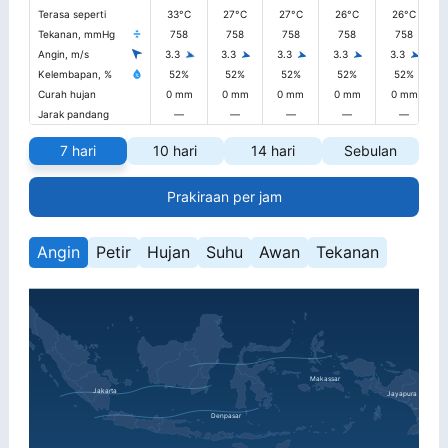
Terasa seperti
33°C
27°C
27°C
26°C
26°C
Tekanan, mmHg
758
758
758
758
758
Angin, m/s
3.3
3.3
3.3
3.3
3.3
Kelembapan, %
52%
52%
52%
52%
52%
Curah hujan
0 mm
0 mm
0 mm
0 mm
0 mm
Jarak pandang
—
—
—
—
—
7 hari
10 hari
14 hari
Sebulan
Prakiraan per jam
Angin
Petir
Hujan
Suhu
Awan
Tekanan