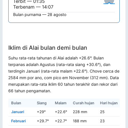
Terbit — 01:35
Terbenam — 14:07
Bulan purnama — 28 agosto
Iklim di Alai bulan demi bulan
Suhu rata-rata tahunan di Alai adalah +26.6°. Bulan
terpanas adalah Agustus (rata-rata siang +30.6°), dan
terdingin Januari (rata-rata malam +22.6°). Chove cerca de
2584 mm por ano, com pico em November (312 mm). Data
merupakan rata-rata iklim 60 tahun terakhir dan rekor dari
66 tahun pengamatan.
Bulan
Siang
Malam
Curah hujan
Hari hujan
Re
Januari
+29°
+22.6°
228 mm
25
+3
Februari
+29.7°
+22.7°
188 mm
23
+3