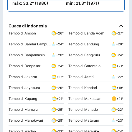
máx: 33.2° (1986)
mín: 21.3° (1971)
Cuaca di Indonesia
Tempo di Ambon
Tempo di Banda Aceh
+26°
+27°
Tempo di Bandar Lampung
Tempo di Bandung
+24°
+26°
Tempo di Banjarmasin
Tempo di Bengkulu
+20°
+24°
Tempo di Denpasar
Tempo di Gorontalo
+24°
+21°
Tempo di Jakarta
Tempo di Jambi
+27°
+22°
Tempo di Jayapura
Tempo di Kendari
+25°
+19°
Tempo di Kupang
Tempo di Makassar
+21°
+21°
Tempo di Mamuju
Tempo di Manado
+25°
+22°
Tempo di Manokwari
Tempo di Mataram
+25°
+23°
Tempo di Medan
Tempo di Merauke
+23°
+24°