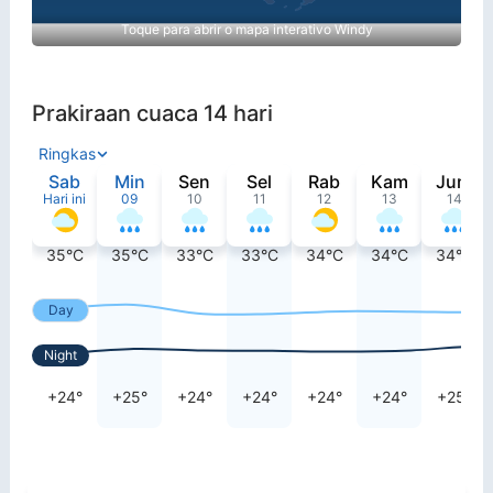
Toque para abrir o mapa interativo Windy
Prakiraan cuaca 14 hari
Ringkas
Sab
Min
Sen
Sel
Rab
Kam
Jum
Hari ini
09
10
11
12
13
14
35°C
35°C
33°C
33°C
34°C
34°C
34°C
Day
Night
+24°
+25°
+24°
+24°
+24°
+24°
+25°