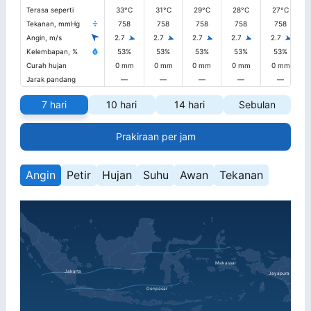
Terasa seperti
33°C
31°C
29°C
28°C
27°C
Tekanan, mmHg
758
758
758
758
758
Angin, m/s
2.7
2.7
2.7
2.7
2.7
Kelembapan, %
53%
53%
53%
53%
53%
Curah hujan
0 mm
0 mm
0 mm
0 mm
0 mm
Jarak pandang
—
—
—
—
—
7 hari
10 hari
14 hari
Sebulan
Prakiraan per jam
Angin
Petir
Hujan
Suhu
Awan
Tekanan