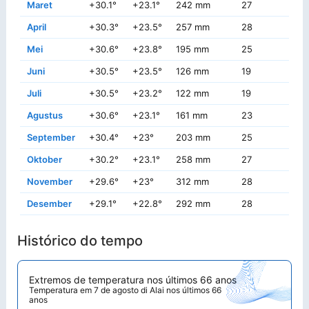
Maret
+30.1°
+23.1°
242 mm
27
+
April
+30.3°
+23.5°
257 mm
28
+3
Mei
+30.6°
+23.8°
195 mm
25
+3
Juni
+30.5°
+23.5°
126 mm
19
+3
Juli
+30.5°
+23.2°
122 mm
19
+3
Agustus
+30.6°
+23.1°
161 mm
23
+3
September
+30.4°
+23°
203 mm
25
+3
Oktober
+30.2°
+23.1°
258 mm
27
+3
November
+29.6°
+23°
312 mm
28
+3
Desember
+29.1°
+22.8°
292 mm
28
+3
Histórico do tempo
Extremos de temperatura nos últimos 66 anos
Temperatura em 7 de agosto di Alai nos últimos 66
anos