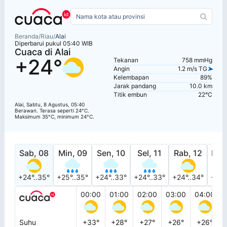
Beranda
/
Riau
/
Alai
Diperbarui pukul 05:40 WIB
Cuaca di Alai
+24°
Tekanan
758 mmHg
Angin
1.2 m/s TG
Kelembapan
89%
Jarak pandang
10.0 km
Titik embun
22°C
Alai, Sabtu, 8 Agustus, 05:40
Berawan. Terasa seperti 24°C.
Maksimum 35°C, minimum 24°C.
Sab, 08
Min, 09
Sen, 10
Sel, 11
Rab, 12
Kam
+24°..35°
+25°..35°
+24°..33°
+24°..33°
+24°..34°
+24°
00:00
01:00
02:00
03:00
04:00
Suhu
+33°
+28°
+27°
+26°
+26°