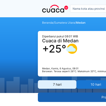
Beranda
/
Sumatera Utara
/
Medan
Diperbarui pukul 08:01 WIB
Cuaca di Medan
+25°
Medan, Kamis, 6 Agustus, 08:01
Berawan. Terasa seperti 26°C. Maksimum 33°C, minimu
7 hari
10 hari
Pr