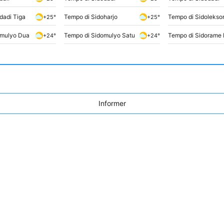
dadi Tiga
Tempo di Sidoharjo
Tempo di Sidolekso
+25°
+25°
omulyo Dua
Tempo di Sidomulyo Satu
Tempo di Sidorame 
+24°
+24°
Informer