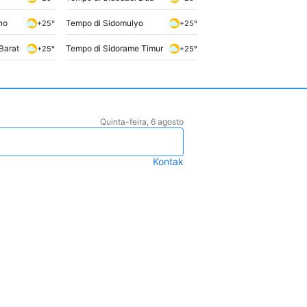
no
Tempo di Sidomulyo
+25°
+25°
Barat
Tempo di Sidorame Timur
+25°
+25°
Quinta-feira, 6 agosto
Kontak