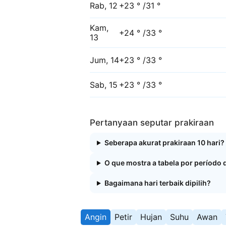
Rab, 12
+23 ° /31 °
Kam,
+24 ° /33 °
13
Jum, 14
+23 ° /33 °
Sab, 15
+23 ° /33 °
Pertanyaan seputar prakiraan
Seberapa akurat prakiraan 10 hari?
O que mostra a tabela por período 
Bagaimana hari terbaik dipilih?
Angin
Petir
Hujan
Suhu
Awan