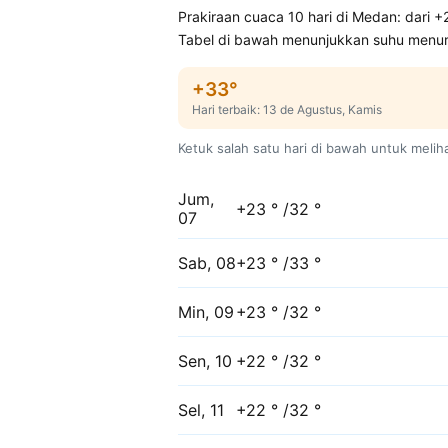
Prakiraan cuaca 10 hari di Medan: dari +
Tabel di bawah menunjukkan suhu menuru
+33°
Hari terbaik: 13 de Agustus, Kamis
Ketuk salah satu hari di bawah untuk melih
Jum,
+23 ° /32 °
07
Sab, 08
+23 ° /33 °
Min, 09
+23 ° /32 °
Sen, 10
+22 ° /32 °
Sel, 11
+22 ° /32 °