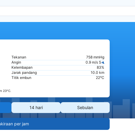
Tekanan
758 mmHg
Angin
0.9 m/s S
Kelembapan
83%
Jarak pandang
10.0 km
Titik embun
22°C
m 23°C.
14 hari
Sebulan
akiraan per jam