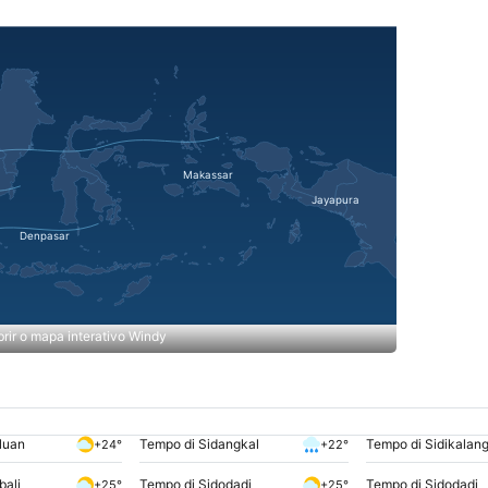
rir o mapa interativo Windy
luan
Tempo di Sidangkal
Tempo di Sidikalan
+24°
+22°
bali
Tempo di Sidodadi
Tempo di Sidodadi
+25°
+25°