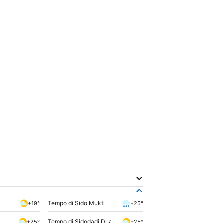
g
Tempo di Sido Mukti
+19°
+25°
Tempo di Sidodadi Dua
+25°
+25°