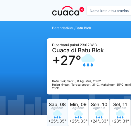
Beranda
/
Riau
/
Batu Blok
Diperbarui pukul 23:02 WIB
Cuaca di Batu Blok
+27°
Batu Blok, Sabtu, 8 Agustus, 23:02
Hujan ringan. Terasa seperti 31°C. Maksimum 35°C, mi
25°C.
Sab, 08
Min, 09
Sen, 10
Sel, 11
Agustus
Agustus
Agustus
Agustus
+25°..35°
+25°..33°
+24°..33°
+23°..31°