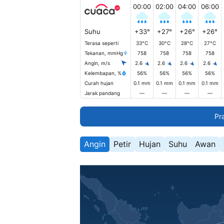
00:00
02:00
04:00
06:00
Suhu
+33°
+27°
+26°
+26°
Terasa seperti
33°C
30°C
28°C
27°C
Tekanan, mmHg
758
758
758
758
Angin, m/s
2.6
2.6
2.6
2.6
Kelembapan, %
56%
56%
56%
56%
Curah hujan
0.1 mm
0.1 mm
0.1 mm
0.1 mm
Jarak pandang
—
—
—
—
Pr
Angin
Petir
Hujan
Suhu
Awan