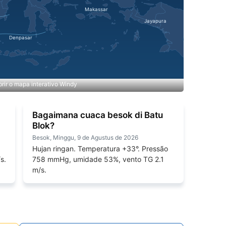
rir o mapa interativo Windy
Bagaimana cuaca besok di Batu
Blok?
Besok, Minggu, 9 de Agustus de 2026
Hujan ringan. Temperatura +33°. Pressão
s.
758 mmHg, umidade 53%, vento TG 2.1
m/s.