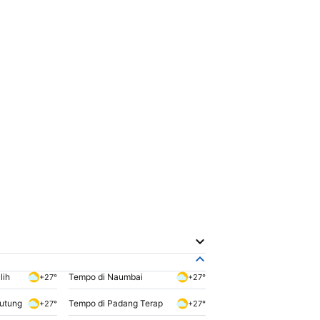
lih
Tempo di Naumbai
+27°
+27°
utung
Tempo di Padang Terap
+27°
+27°