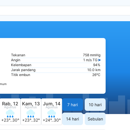
Tekanan
758 mmHg
Angin
1 m/s TG
Kelembapan
94%
Jarak pandang
10.0 km
Titik embun
26°C
nimum
Rab, 12
Kam, 13
Jum, 14
7 hari
10 hari
Agustus
Agustus
Agustus
14 hari
Sebulan
+23°..30°
+23°..32°
+24°..30°