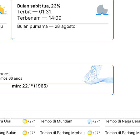
Bulan sabit tua, 23%
Terbit — 01:31
Terbenam — 14:09
tu
Bulan purnama — 28 agosto
 anos
timos 66 anos
mín: 22.1° (1965)
a Urai
Tempo di Mundam
Tempo di Naga Bera
+27°
+27°
ang Bulan
Tempo di Padang Merbau
Tempo di Padang M
+27°
+27°