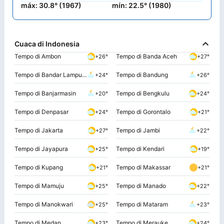
máx: 30.8° (1967)
mín: 22.5° (1980)
Cuaca di Indonesia
Tempo di Ambon
Tempo di Banda Aceh
+26°
+27°
Tempo di Bandar Lampung
Tempo di Bandung
+24°
+26°
Tempo di Banjarmasin
Tempo di Bengkulu
+20°
+24°
Tempo di Denpasar
Tempo di Gorontalo
+24°
+21°
Tempo di Jakarta
Tempo di Jambi
+27°
+22°
Tempo di Jayapura
Tempo di Kendari
+25°
+19°
Tempo di Kupang
Tempo di Makassar
+21°
+21°
Tempo di Mamuju
Tempo di Manado
+25°
+22°
Tempo di Manokwari
Tempo di Mataram
+25°
+23°
Tempo di Medan
Tempo di Merauke
+23°
+24°