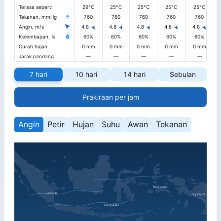
Terasa seperti
29°C
25°C
25°C
25°C
25°C
Tekanan, mmHg
760
760
760
760
760
Angin, m/s
4.8
4.8
4.8
4.8
4.8
Kelembapan, %
60%
60%
60%
60%
60%
Curah hujan
0 mm
0 mm
0 mm
0 mm
0 mm
Jarak pandang
—
—
—
—
—
7 hari
10 hari
14 hari
Sebulan
Prakiraan per jam
Angin
Petir
Hujan
Suhu
Awan
Tekanan