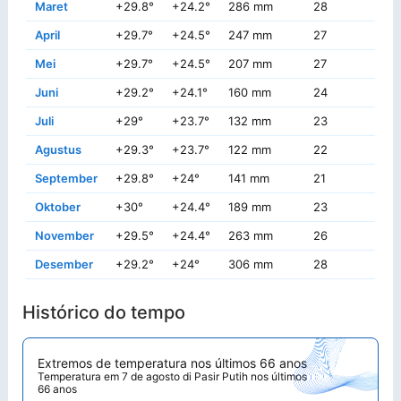
Maret
+29.8°
+24.2°
286 mm
28
+3
April
+29.7°
+24.5°
247 mm
27
+3
Mei
+29.7°
+24.5°
207 mm
27
+3
Juni
+29.2°
+24.1°
160 mm
24
+3
Juli
+29°
+23.7°
132 mm
23
+
Agustus
+29.3°
+23.7°
122 mm
22
+3
September
+29.8°
+24°
141 mm
21
+3
Oktober
+30°
+24.4°
189 mm
23
+3
November
+29.5°
+24.4°
263 mm
26
+3
Desember
+29.2°
+24°
306 mm
28
+3
Histórico do tempo
Extremos de temperatura nos últimos 66 anos
Temperatura em 7 de agosto di Pasir Putih nos últimos
66 anos