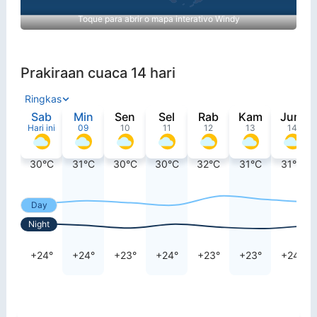
Toque para abrir o mapa interativo Windy
Prakiraan cuaca 14 hari
Ringkas
Sab
Min
Sen
Sel
Rab
Kam
Jum
Hari ini
09
10
11
12
13
14
30°C
31°C
30°C
30°C
32°C
31°C
31°C
Day
Night
+24°
+24°
+23°
+24°
+23°
+23°
+24°