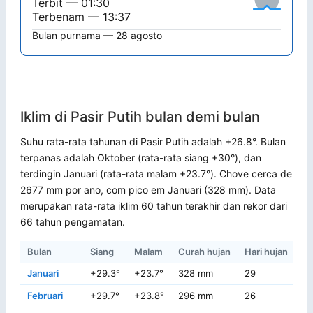
Terbit — 01:30
Terbenam — 13:37
Bulan purnama — 28 agosto
Iklim di Pasir Putih bulan demi bulan
Suhu rata-rata tahunan di Pasir Putih adalah +26.8°. Bulan
terpanas adalah Oktober (rata-rata siang +30°), dan
terdingin Januari (rata-rata malam +23.7°). Chove cerca de
2677 mm por ano, com pico em Januari (328 mm). Data
merupakan rata-rata iklim 60 tahun terakhir dan rekor dari
66 tahun pengamatan.
Bulan
Siang
Malam
Curah hujan
Hari hujan
Re
Januari
+29.3°
+23.7°
328 mm
29
+3
Februari
+29.7°
+23.8°
296 mm
26
+3