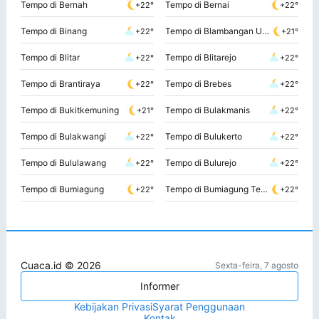
Tempo di Bernah
Tempo di Bernai
+22°
+22°
Tempo di Binang
Tempo di Blambangan Umpu
+22°
+21°
Tempo di Blitar
Tempo di Blitarejo
+22°
+22°
Tempo di Brantiraya
Tempo di Brebes
+22°
+22°
Tempo di Bukitkemuning
Tempo di Bulakmanis
+21°
+22°
Tempo di Bulakwangi
Tempo di Bulukerto
+22°
+22°
Tempo di Bululawang
Tempo di Bulurejo
+22°
+22°
Tempo di Bumiagung
Tempo di Bumiagung Teglneneng
+22°
+22°
Cuaca.id © 2026
Sexta-feira, 7 agosto
Informer
Kebijakan Privasi
Syarat Penggunaan
Kontak