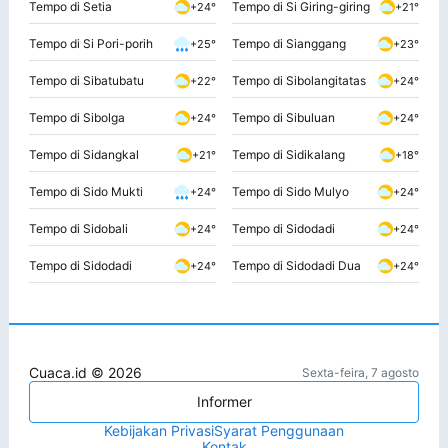
Tempo di Setia
Tempo di Si Giring-giring
+24°
+21°
Tempo di Si Pori-porih
Tempo di Sianggang
+25°
+23°
Tempo di Sibatubatu
Tempo di Sibolangitatas
+22°
+24°
Tempo di Sibolga
Tempo di Sibuluan
+24°
+24°
Tempo di Sidangkal
Tempo di Sidikalang
+21°
+18°
Tempo di Sido Mukti
Tempo di Sido Mulyo
+24°
+24°
Tempo di Sidobali
Tempo di Sidodadi
+24°
+24°
Tempo di Sidodadi
Tempo di Sidodadi Dua
+24°
+24°
Cuaca.id © 2026
Sexta-feira, 7 agosto
Informer
Kebijakan Privasi
Syarat Penggunaan
Kontak