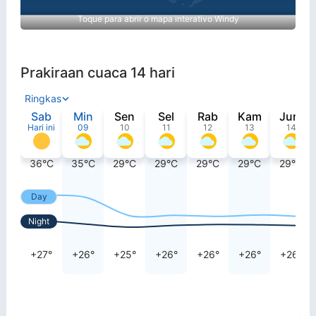
Toque para abrir o mapa interativo Windy
Prakiraan cuaca 14 hari
Ringkas
Sab
Min
Sen
Sel
Rab
Kam
Jum
Hari ini
09
10
11
12
13
14
36°C
35°C
29°C
29°C
29°C
29°C
29°C
Day
Night
+27°
+26°
+25°
+26°
+26°
+26°
+26°