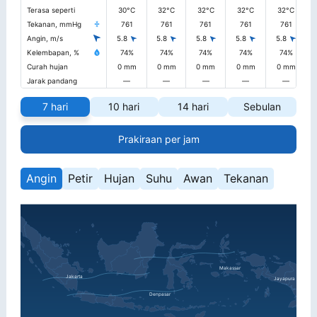
Terasa seperti
30°C
32°C
32°C
32°C
32°C
Tekanan, mmHg
761
761
761
761
761
Angin, m/s
5.8
5.8
5.8
5.8
5.8
Kelembapan, %
74%
74%
74%
74%
74%
Curah hujan
0 mm
0 mm
0 mm
0 mm
0 mm
Jarak pandang
—
—
—
—
—
7 hari
10 hari
14 hari
Sebulan
Prakiraan per jam
Angin
Petir
Hujan
Suhu
Awan
Tekanan