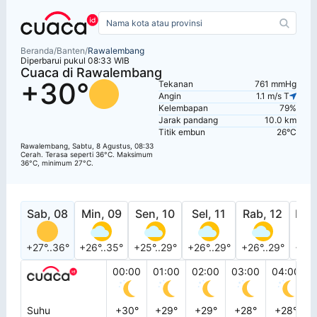
Beranda
/
Banten
/
Rawalembang
Diperbarui pukul 08:33 WIB
Cuaca di Rawalembang
+30°
Tekanan
761 mmHg
Angin
1.1 m/s T
Kelembapan
79%
Jarak pandang
10.0 km
Titik embun
26°C
Rawalembang, Sabtu, 8 Agustus, 08:33
Cerah. Terasa seperti 36°C. Maksimum
36°C, minimum 27°C.
Sab, 08
Min, 09
Sen, 10
Sel, 11
Rab, 12
Kam
+27°..36°
+26°..35°
+25°..29°
+26°..29°
+26°..29°
+26°
00:00
01:00
02:00
03:00
04:00
Suhu
+30°
+29°
+29°
+28°
+28°