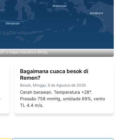
rir o mapa interativo Windy
Bagaimana cuaca besok di
Remen?
Besok, Minggu, 9 de Agustus de 2026
Cerah berawan. Temperatura +28°.
o
Pressão 758 mmHg, umidade 69%, vento
TL 4.4 m/s.