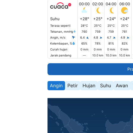
00:00
02:00
04:00
06:00
Suhu
+28°
+25°
+24°
+24°
Terasa seperti
28°C
25°C
25°C
25°C
Tekanan, mmHg
760
759
759
761
Angin, m/s
6.4
4.8
4.7
4.9
Kelembapan, %
65%
78%
81%
82%
Curah hujan
0 mm
0 mm
0 mm
0 mm
Jarak pandang
—
10.0 km
10.0 km
10.0 km
Pr
Angin
Petir
Hujan
Suhu
Awan