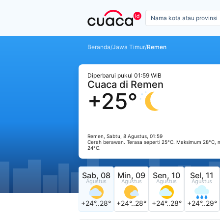
Beranda
/
Jawa Timur
/
Remen
Diperbarui pukul 01:59 WIB
Cuaca di Remen
+25°
Remen, Sabtu, 8 Agustus, 01:59
Cerah berawan. Terasa seperti 25°C. Maksimum 28°C,
24°C.
Sab, 08
Min, 09
Sen, 10
Sel, 11
Agustus
Agustus
Agustus
Agustus
+24°..28°
+24°..28°
+24°..28°
+24°..29°