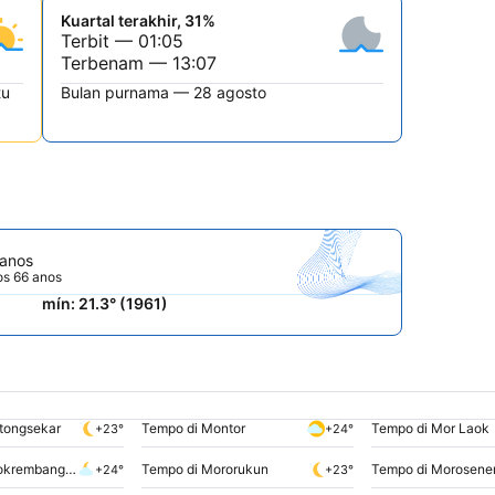
Kuartal terakhir, 31%
Terbit — 01:05
Terbenam — 13:07
tu
Bulan purnama — 28 agosto
 anos
os 66 anos
mín: 21.3° (1961)
tongsekar
Tempo di Montor
Tempo di Mor Laok
+23°
+24°
Tempo di Morokrembangan
Tempo di Mororukun
Tempo di Morosene
+24°
+23°