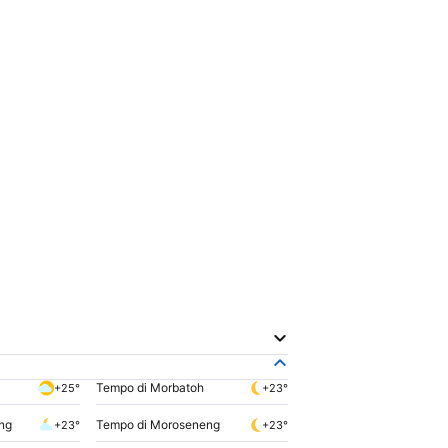
Tempo di Morbatoh
+25°
+23°
ng
Tempo di Moroseneng
+23°
+23°