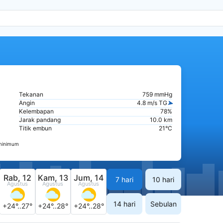
Tekanan
759 mmHg
Angin
4.8 m/s TG
Kelembapan
78%
Jarak pandang
10.0 km
Titik embun
21°C
 minimum
Rab, 12
Kam, 13
Jum, 14
7 hari
10 hari
Agustus
Agustus
Agustus
14 hari
Sebulan
+24°..27°
+24°..28°
+24°..28°