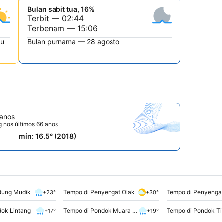
Bulan sabit tua, 16%
Terbit — 02:44
Terbenam — 15:06
tu
Bulan purnama — 28 agosto
 anos
 nos últimos 66 anos
mín: 16.5° (2018)
dung Mudik
Tempo di Penyengat Olak
+23°
+30°
dok Lintang
Tempo di Pondok Muara Jernih
Tempo di Pondok Ti
+17°
+19°