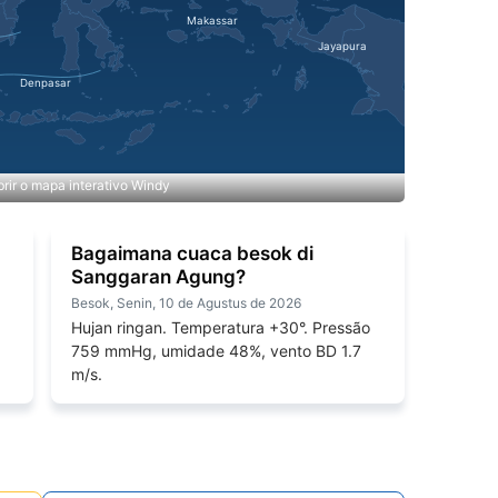
rir o mapa interativo Windy
Bagaimana cuaca besok di
Sanggaran Agung?
Besok, Senin, 10 de Agustus de 2026
Hujan ringan. Temperatura +30°. Pressão
759 mmHg, umidade 48%, vento BD 1.7
m/s.