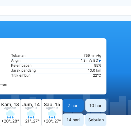
Tekanan
759 mmHg
Angin
1.3 m/s BD
Kelembapan
95%
Jarak pandang
10.0 km
Titik embun
22°C
nimum
Kam, 13
Jum, 14
Sab, 15
7 hari
10 hari
Agustus
Agustus
Agustus
14 hari
Sebulan
+20°..28°
+21°..27°
+20°..27°