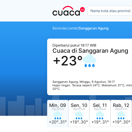
Beranda
/
Jambi
/
Sanggaran Agung
Diperbarui pukul 18:17 WIB
Cuaca di Sanggaran Agung
+23°
Sanggaran Agung, Minggu, 9 Agustus, 18:17
Hujan ringan. Terasa seperti 24°C. Maksimum 31°C, mi
20°C.
Min, 09
Sen, 10
Sel, 11
Rab, 12
Agustus
Agustus
Agustus
Agustus
+20°..31°
+19°..30°
+19°..31°
+19°..30°