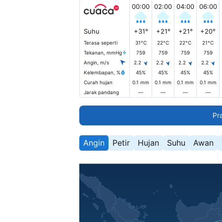
00:00
02:00
04:00
06:00
Suhu
+31°
+21°
+21°
+20°
Terasa seperti
31°C
22°C
22°C
21°C
Tekanan, mmHg
759
759
759
759
Angin, m/s
2.2
2.2
2.2
2.2
Kelembapan, %
45%
45%
45%
45%
Curah hujan
0.1 mm
0.1 mm
0.1 mm
0.1 mm
Jarak pandang
—
—
—
—
Pr
Angin
Petir
Hujan
Suhu
Awan