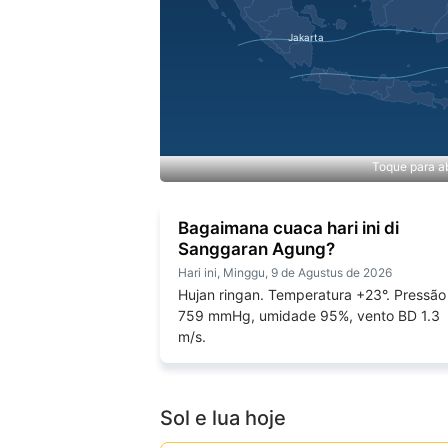
Toque para ab
Bagaimana cuaca hari ini di
Sanggaran Agung?
Hari ini, Minggu, 9 de Agustus de 2026
Hujan ringan. Temperatura +23°. Pressão
759 mmHg, umidade 95%, vento BD 1.3
m/s.
Sol e lua hoje