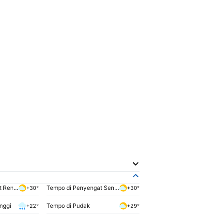
Tempo di Penyengat Rendah
Tempo di Penyengat Senaung
+30°
+30°
nggi
Tempo di Pudak
+22°
+29°