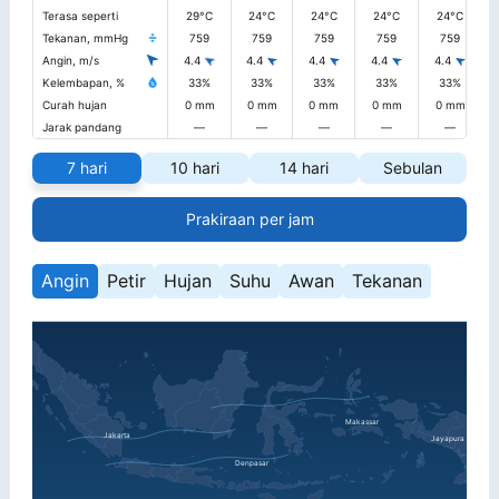
Terasa seperti
29°C
24°C
24°C
24°C
24°C
Tekanan, mmHg
759
759
759
759
759
Angin, m/s
4.4
4.4
4.4
4.4
4.4
Kelembapan, %
33%
33%
33%
33%
33%
Curah hujan
0 mm
0 mm
0 mm
0 mm
0 mm
Jarak pandang
—
—
—
—
—
7 hari
10 hari
14 hari
Sebulan
Prakiraan per jam
Angin
Petir
Hujan
Suhu
Awan
Tekanan