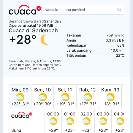
Beranda
/
Jawa Barat
/
Sariendah
Diperbarui pukul 19:06 WIB
Cuaca di Sariendah
+28°
Tekanan
759 mmHg
Angin
0.3 m/s B
Kelembapan
68%
Jarak pandang
10.0 km
Titik embun
22°C
Sariendah, Minggu, 9 Agustus, 19:06
Cerah berawan. Terasa seperti 30°C.
Maksimum 31°C, minimum 23°C.
Min, 09
Sen, 10
Sel, 11
Rab, 12
Kam, 13
Jum
+23°..31°
+20°..30°
+19°..31°
+17°..31°
+18°..31°
+18°
00:00
01:00
02:00
03:00
04:00
Suhu
+29°
+23°
+23°
+23°
+23°