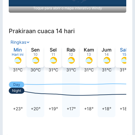
Toque para abrir o mapa interativo Windy
Prakiraan cuaca 14 hari
Ringkas
Min
Sen
Sel
Rab
Kam
Jum
Sab
Hari ini
10
11
12
13
14
15
31°C
30°C
31°C
31°C
31°C
31°C
31°C
Day
Night
+23°
+20°
+19°
+17°
+18°
+18°
+18°