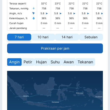
Terasa seperti
32°C
23°C
22°C
22°C
22°C
Tekanan, mmHg
758
758
758
758
758
Angin, m/s
5.8
5.8
5.8
5.8
5.8
Kelembapan, %
36%
36%
36%
36%
36%
Curah hujan
0 mm
0 mm
0 mm
0 mm
0 mm
Jarak pandang
—
—
—
—
—
7 hari
10 hari
14 hari
Sebulan
Prakiraan per jam
Angin
Petir
Hujan
Suhu
Awan
Tekanan