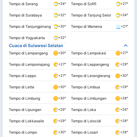
Tempo di Serang
Tempo di Sofifi
+34°
+27°
Tempo di Surabaya
Tempo di Tanjung Selor
+32°
+34°
Tempo di Tanjungpinang
Tempo di Wamena
+30°
+21°
Tempo di Yogyakarta
+32°
Cuaca di Sulawesi Selatan
Tempo di Lempangang
Tempo di Lempokasi
+30°
+27°
Tempo di Lempomajang
Tempo di Leppangeng
+27°
+29°
Tempo di Leppo
Tempo di Leranglerang
+27°
+30°
Tempo di Lette
Tempo di Limbua
+30°
+29°
Tempo di Limbung
Tempo di Limbungan
+30°
+28°
Tempo di Lipungan
Tempo di Loka
+29°
+26°
Tempo di Lokkasaile
Tempo di Lolocidi
+29°
+28°
Tempo di Lompo
Tempo di Losari
+30°
+28°