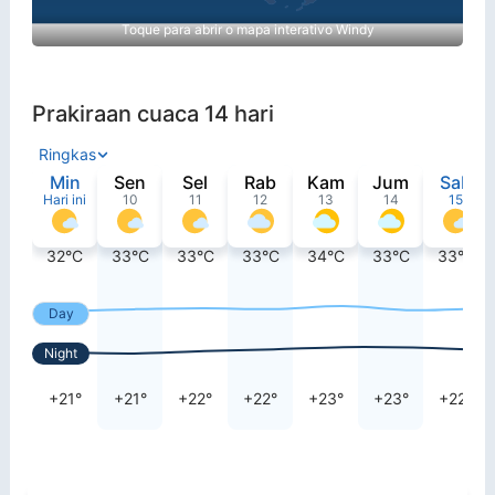
Toque para abrir o mapa interativo Windy
Prakiraan cuaca 14 hari
Ringkas
Min
Sen
Sel
Rab
Kam
Jum
Sab
Hari ini
10
11
12
13
14
15
32°C
33°C
33°C
33°C
34°C
33°C
33°C
Day
Night
+21°
+21°
+22°
+22°
+23°
+23°
+22°