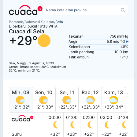
Beranda
/
Sulawesi Selatan
/
Sela
Diperbarui pukul 16:33 WITA
Cuaca di Sela
+29°
Tekanan
756 mmHg
Angin
5.8 m/s TG
Kelembapan
48%
Jarak pandang
10.0 km
Titik embun
17°C
Sela, Minggu, 9 Agustus, 16:33
Cerah. Terasa seperti 30°C. Maksimum
32°C, minimum 21°C.
Min, 09
Sen, 10
Sel, 11
Rab, 12
Kam, 13
Jum
+21°..32°
+21°..33°
+22°..33°
+22°..33°
+23°..34°
+23°
00:00
01:00
02:00
03:00
04:00
Suhu
+32°
+23°
+22°
+22°
+22°