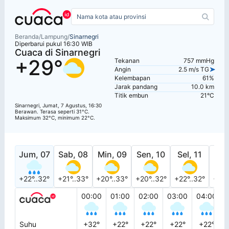
Beranda
/
Lampung
/
Sinarnegri
Diperbarui pukul 16:30 WIB
Cuaca di Sinarnegri
+29°
Tekanan
757 mmHg
Angin
2.5 m/s TG
Kelembapan
61%
Jarak pandang
10.0 km
Titik embun
21°C
Sinarnegri, Jumat, 7 Agustus, 16:30
Berawan. Terasa seperti 31°C.
Maksimum 32°C, minimum 22°C.
Jum, 07
Sab, 08
Min, 09
Sen, 10
Sel, 11
Rab
+22°..32°
+21°..33°
+20°..33°
+20°..32°
+22°..32°
+21°
00:00
01:00
02:00
03:00
04:00
Suhu
+32°
+22°
+22°
+22°
+22°