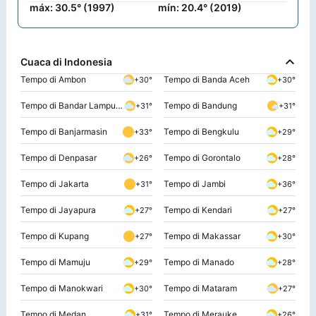
máx: 30.5° (1997)
mín: 20.4° (2019)
Cuaca di Indonesia
Tempo di Ambon
Tempo di Banda Aceh
+30°
+30°
Tempo di Bandar Lampung
Tempo di Bandung
+31°
+31°
Tempo di Banjarmasin
Tempo di Bengkulu
+33°
+29°
Tempo di Denpasar
Tempo di Gorontalo
+26°
+28°
Tempo di Jakarta
Tempo di Jambi
+31°
+36°
Tempo di Jayapura
Tempo di Kendari
+27°
+27°
Tempo di Kupang
Tempo di Makassar
+27°
+30°
Tempo di Mamuju
Tempo di Manado
+29°
+28°
Tempo di Manokwari
Tempo di Mataram
+30°
+27°
Tempo di Medan
Tempo di Merauke
+31°
+26°