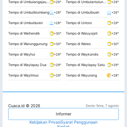
Tempo di Umbulangajau Satu
Tempo di Umbulantulungjulak
+29°
+29°
Tempo di Umbulblumbang
Tempo di Umbulbuah
+28°
+26°
Tempo di Umbulduren
Tempo di Untoro
+28°
+29°
Tempo di Waihendik
Tempo di Waluyojati
+30°
+29°
Tempo di Warunggunung
Tempo di Wates
+30°
+30°
Tempo di Wayhui
Tempo di Waykandis
+29°
+29°
Tempo di Waylapay Dua
Tempo di Waylapay Satu
+29°
+29°
Tempo di Waylimus
Tempo di Wayurang
+29°
+28°
Cuaca.id © 2026
Sexta-feira, 7 agosto
Informer
Kebijakan Privasi
Syarat Penggunaan
Kontak