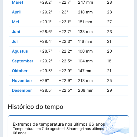
Maret
+29.2°
+22.7°
247 mm
28
+3
April
+29.2°
+23°
218 mm
28
+3
Mei
+29.1°
+23.1°
181 mm
27
+3
Juni
+28.6°
+22.7°
133 mm
23
+3
Juli
+28.4°
+22.3°
116 mm
21
+3
Agustus
+28.7°
+22.2°
100 mm
20
+
September
+29.2°
+22.5°
104 mm
18
+3
Oktober
+29.5°
+22.9°
147 mm
21
+3
November
+29°
+22.9°
213 mm
25
+3
Desember
+28.5°
+22.5°
268 mm
29
+3
Histórico do tempo
Extremos de temperatura nos últimos 66 anos
Temperatura em 7 de agosto di Sinarnegri nos últimos
66 anos