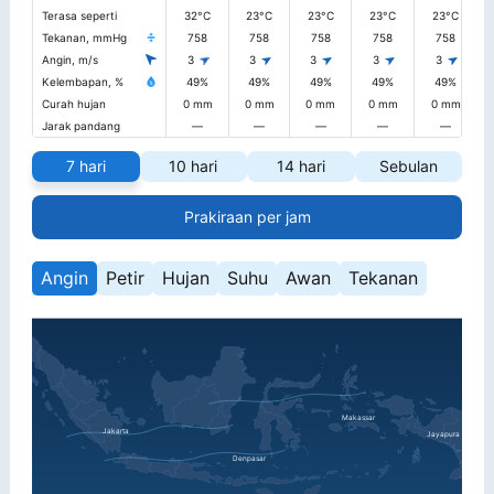
Terasa seperti
32°C
23°C
23°C
23°C
23°C
Tekanan, mmHg
758
758
758
758
758
Angin, m/s
3
3
3
3
3
Kelembapan, %
49%
49%
49%
49%
49%
Curah hujan
0 mm
0 mm
0 mm
0 mm
0 mm
Jarak pandang
—
—
—
—
—
7 hari
10 hari
14 hari
Sebulan
Prakiraan per jam
Angin
Petir
Hujan
Suhu
Awan
Tekanan