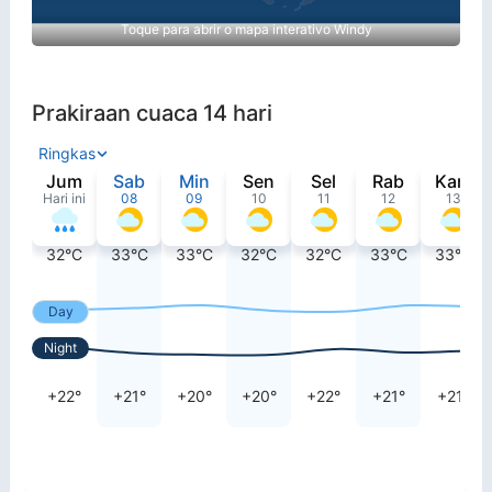
Toque para abrir o mapa interativo Windy
Prakiraan cuaca 14 hari
Ringkas
Jum
Sab
Min
Sen
Sel
Rab
Kam
Hari ini
08
09
10
11
12
13
32°C
33°C
33°C
32°C
32°C
33°C
33°C
Day
Night
+22°
+21°
+20°
+20°
+22°
+21°
+21°