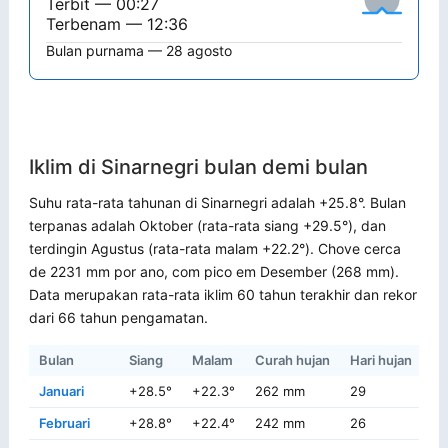
Terbit — 00:27
Terbenam — 12:36
Bulan purnama — 28 agosto
Iklim di Sinarnegri bulan demi bulan
Suhu rata-rata tahunan di Sinarnegri adalah +25.8°. Bulan
terpanas adalah Oktober (rata-rata siang +29.5°), dan
terdingin Agustus (rata-rata malam +22.2°). Chove cerca
de 2231 mm por ano, com pico em Desember (268 mm).
Data merupakan rata-rata iklim 60 tahun terakhir dan rekor
dari 66 tahun pengamatan.
Bulan
Siang
Malam
Curah hujan
Hari hujan
Re
Januari
+28.5°
+22.3°
262 mm
29
+3
Februari
+28.8°
+22.4°
242 mm
26
+3