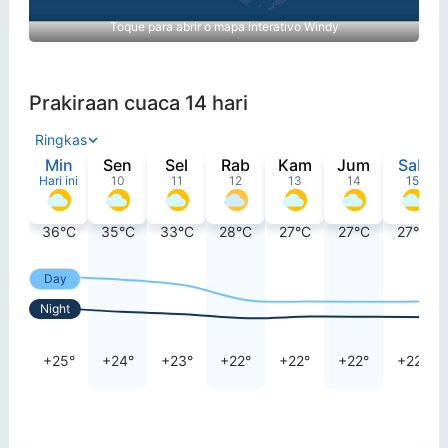
Toque para abrir o mapa interativo Windy
Prakiraan cuaca 14 hari
Ringkas
Min
Sen
Sel
Rab
Kam
Jum
Sab
Hari ini
10
11
12
13
14
15
36°C
35°C
33°C
28°C
27°C
27°C
27°C
Day
Night
+25°
+24°
+23°
+22°
+22°
+22°
+22°