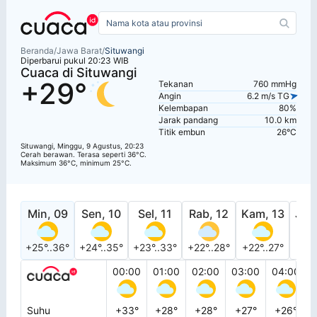
Beranda
/
Jawa Barat
/
Situwangi
Diperbarui pukul 20:23 WIB
Cuaca di Situwangi
+29°
Tekanan
760 mmHg
Angin
6.2 m/s TG
Kelembapan
80%
Jarak pandang
10.0 km
Titik embun
26°C
Situwangi, Minggu, 9 Agustus, 20:23
Cerah berawan. Terasa seperti 36°C.
Maksimum 36°C, minimum 25°C.
Min, 09
Sen, 10
Sel, 11
Rab, 12
Kam, 13
Jum
+25°..36°
+24°..35°
+23°..33°
+22°..28°
+22°..27°
+22°
00:00
01:00
02:00
03:00
04:00
Suhu
+33°
+28°
+28°
+27°
+26°