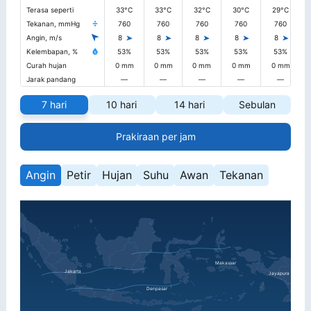
Terasa seperti
33°C
33°C
32°C
30°C
29°C
Tekanan, mmHg
760
760
760
760
760
Angin, m/s
8
8
8
8
8
Kelembapan, %
53%
53%
53%
53%
53%
Curah hujan
0 mm
0 mm
0 mm
0 mm
0 mm
Jarak pandang
—
—
—
—
—
7 hari
10 hari
14 hari
Sebulan
Prakiraan per jam
Angin
Petir
Hujan
Suhu
Awan
Tekanan