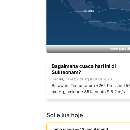
Toque para ab
Bagaimana cuaca hari ini di
Sukteonam?
Hari ini, Jumat, 7 de Agustus de 2026
Berawan. Temperatura +26°. Pressão 75
mmHg, umidade 85%, vento S 5.2 m/s.
Sol e lua hoje
Lama siang — 12 jam 9 menit