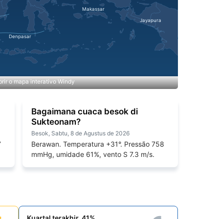
rir o mapa interativo Windy
Bagaimana cuaca besok di
Sukteonam?
Besok, Sabtu, 8 de Agustus de 2026
7
Berawan. Temperatura +31°. Pressão 758
mmHg, umidade 61%, vento S 7.3 m/s.
Kuartal terakhir, 41%