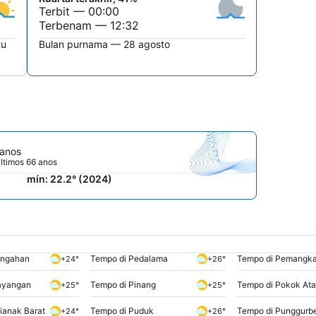
Terbit — 00:00
Terbenam — 12:32
tu
Bulan purnama — 28 agosto
 anos
ltimos 66 anos
mín: 22.2° (2024)
engahan
Tempo di Pedalama
Tempo di Pemangka
+24°
+26°
ayangan
Tempo di Pinang
Tempo di Pokok Ata
+25°
+25°
ianak Barat
Tempo di Puduk
Tempo di Punggurb
+24°
+26°