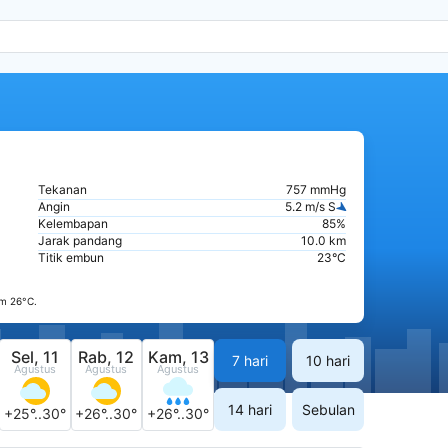
Tekanan
757 mmHg
Angin
5.2 m/s S
Kelembapan
85%
Jarak pandang
10.0 km
Titik embun
23°C
m 26°C.
Sel, 11
Rab, 12
Kam, 13
7 hari
10 hari
Agustus
Agustus
Agustus
14 hari
Sebulan
+25°..30°
+26°..30°
+26°..30°