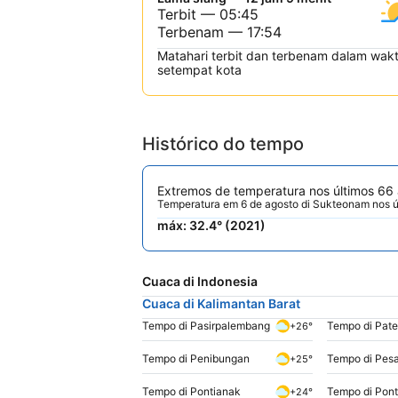
Terbit — 05:45
Terbenam — 17:54
Matahari terbit dan terbenam dalam wak
setempat kota
Histórico do tempo
Extremos de temperatura nos últimos 66
Temperatura em 6 de agosto di Sukteonam nos ú
máx: 32.4° (2021)
Cuaca di Indonesia
Cuaca di Kalimantan Barat
Tempo di Pasirpalembang
Tempo di Pat
+26°
Tempo di Penibungan
Tempo di Pes
+25°
Tempo di Pontianak
Tempo di Pont
+24°