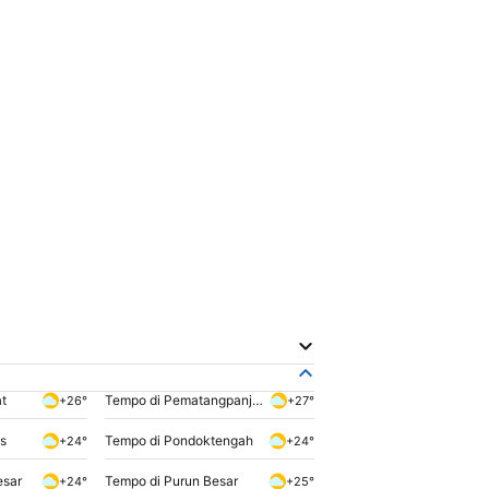
t
Tempo di Pematangpanjang
+26°
+27°
s
Tempo di Pondoktengah
+24°
+24°
esar
Tempo di Purun Besar
+24°
+25°