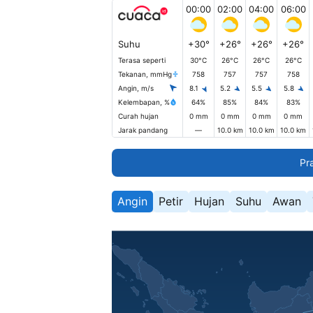
00:00
02:00
04:00
06:00
Suhu
+30°
+26°
+26°
+26°
Terasa seperti
30°C
26°C
26°C
26°C
Tekanan, mmHg
758
757
757
758
Angin, m/s
8.1
5.2
5.5
5.8
Kelembapan, %
64%
85%
84%
83%
Curah hujan
0 mm
0 mm
0 mm
0 mm
Jarak pandang
—
10.0 km
10.0 km
10.0 km
Pr
Angin
Petir
Hujan
Suhu
Awan