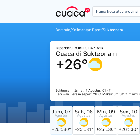
Beranda
/
Kalimantan Barat
/
Sukteonam
Diperbarui pukul 01:47 WIB
Cuaca di Sukteonam
+26°
Sukteonam, Jumat, 7 Agustus, 01:47
Berawan. Terasa seperti 26°C. Maksimum 30°C, minimu
Jum, 07
Sab, 08
Min, 09
Sen, 10
Agustus
Agustus
Agustus
Agustus
+26°..30°
+25°..31°
+25°..30°
+26°..30°