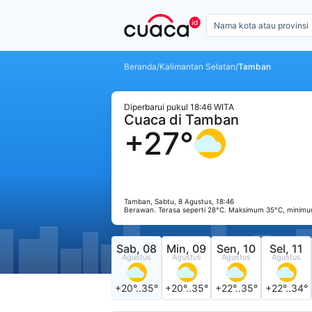
Beranda
/
Kalimantan Selatan
/
Tamban
Diperbarui pukul 18:46 WITA
Cuaca di Tamban
+27°
Tamban, Sabtu, 8 Agustus, 18:46
Berawan. Terasa seperti 28°C. Maksimum 35°C, minimu
Sab, 08
Min, 09
Sen, 10
Sel, 11
Agustus
Agustus
Agustus
Agustus
+20°..35°
+20°..35°
+22°..35°
+22°..34°