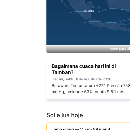
Toque para ab
Bagaimana cuaca hari ini di
Tamban?
Hari ini, Sabtu, 8 de Agustus de 2026
Berawan. Temperatura +27°. Pressão 75
mmHg, umidade 63%, vento S 5.1 m/s.
Sol e lua hoje
Lama siang — 11 jam 59 menit