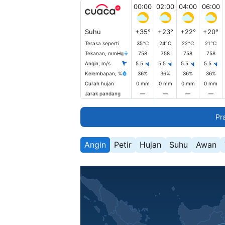
00:00
02:00
04:00
06:00
Suhu
+35°
+23°
+22°
+20°
Terasa seperti
35°C
24°C
22°C
21°C
Tekanan, mmHg
758
758
758
758
Angin, m/s
5.5
5.5
5.5
5.5
Kelembapan, %
36%
36%
36%
36%
Curah hujan
0 mm
0 mm
0 mm
0 mm
Jarak pandang
—
—
—
—
Pr
Angin
Petir
Hujan
Suhu
Awan