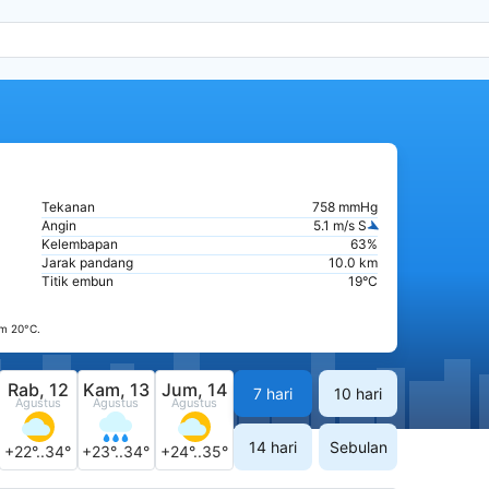
Tekanan
758 mmHg
Angin
5.1 m/s S
Kelembapan
63%
Jarak pandang
10.0 km
Titik embun
19°C
m 20°C.
Rab, 12
Kam, 13
Jum, 14
7 hari
10 hari
Agustus
Agustus
Agustus
14 hari
Sebulan
+22°..34°
+23°..34°
+24°..35°