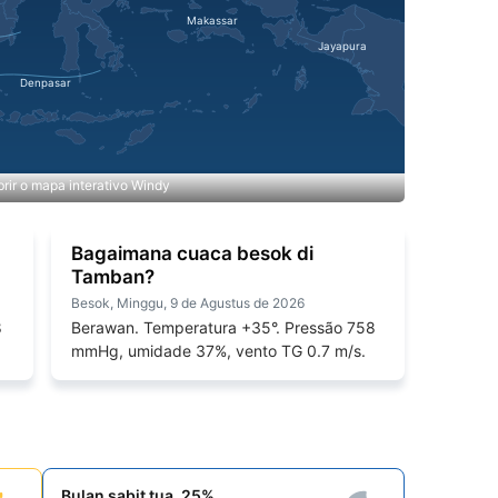
rir o mapa interativo Windy
Bagaimana cuaca besok di
Tamban?
Besok, Minggu, 9 de Agustus de 2026
8
Berawan. Temperatura +35°. Pressão 758
mmHg, umidade 37%, vento TG 0.7 m/s.
Bulan sabit tua, 25%