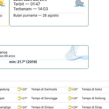
Terbit — 01:47
Terbenam — 14:03
tu
Bulan purnama — 28 agosto
 anos
mos 66 anos
mín: 21.7° (2019)
igadung
Tempo di Sarimulia
Tempo di Satui
+26°
+26°
pat
Tempo di Serungga
Tempo di Setiung
+27°
+26°
pangtiga
Tempo di Simpur
Tempo di Sirap
+26°
+29°