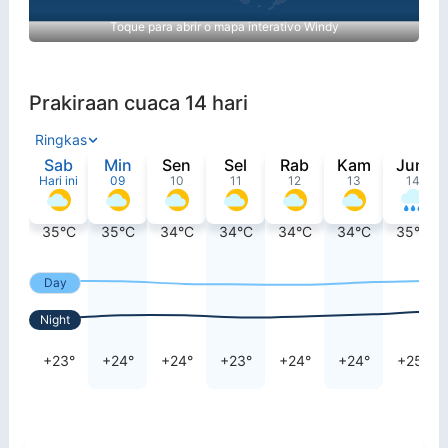
Toque para abrir o mapa interativo Windy
Prakiraan cuaca 14 hari
Ringkas
Sab
Min
Sen
Sel
Rab
Kam
Jum
Hari ini
09
10
11
12
13
14
35°C
35°C
34°C
34°C
34°C
34°C
35°C
Day
Night
+23°
+24°
+24°
+23°
+24°
+24°
+25°