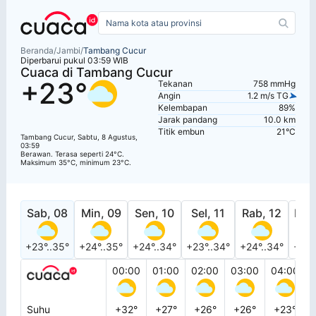
Beranda
/
Jambi
/
Tambang Cucur
Diperbarui pukul 03:59 WIB
Cuaca di Tambang Cucur
+23°
Tekanan
758 mmHg
Angin
1.2 m/s TG
Kelembapan
89%
Jarak pandang
10.0 km
Titik embun
21°C
Tambang Cucur, Sabtu, 8 Agustus,
03:59
Berawan. Terasa seperti 24°C.
Maksimum 35°C, minimum 23°C.
Sab, 08
Min, 09
Sen, 10
Sel, 11
Rab, 12
Kam
+23°..35°
+24°..35°
+24°..34°
+23°..34°
+24°..34°
+24°
00:00
01:00
02:00
03:00
04:00
Suhu
+32°
+27°
+26°
+26°
+23°