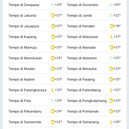
Tempo di Denpasar
Tempo di Gorontalo
+24°
+20°
Tempo di Jakarta
Tempo di Jambi
+27°
+22°
Tempo di Jayapura
Tempo di Kendari
+27°
+19°
Tempo di Kupang
Tempo di Makassar
+21°
+21°
Tempo di Mamuju
Tempo di Manado
+25°
+21°
Tempo di Manokwari
Tempo di Mataram
+25°
+22°
Tempo di Medan
Tempo di Merauke
+23°
+23°
Tempo di Nabire
Tempo di Padang
+23°
+25°
Tempo di Palangkaraya
Tempo di Palembang
+20°
+22°
Tempo di Palu
Tempo di Pangkalpinang
+24°
+23°
Tempo di Pekanbaru
Tempo di Pontianak
+24°
+23°
Tempo di Samarinda
Tempo di Semarang
+22°
+26°