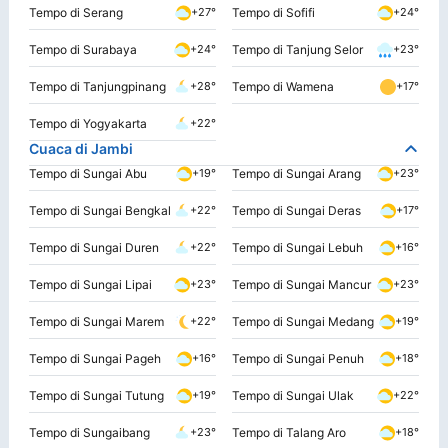
Tempo di Serang
Tempo di Sofifi
+27°
+24°
Tempo di Surabaya
Tempo di Tanjung Selor
+24°
+23°
Tempo di Tanjungpinang
Tempo di Wamena
+28°
+17°
Tempo di Yogyakarta
+22°
Cuaca di Jambi
Tempo di Sungai Abu
Tempo di Sungai Arang
+19°
+23°
Tempo di Sungai Bengkal
Tempo di Sungai Deras
+22°
+17°
Tempo di Sungai Duren
Tempo di Sungai Lebuh
+22°
+16°
Tempo di Sungai Lipai
Tempo di Sungai Mancur
+23°
+23°
Tempo di Sungai Marem
Tempo di Sungai Medang
+22°
+19°
Tempo di Sungai Pageh
Tempo di Sungai Penuh
+16°
+18°
Tempo di Sungai Tutung
Tempo di Sungai Ulak
+19°
+22°
Tempo di Sungaibang
Tempo di Talang Aro
+23°
+18°