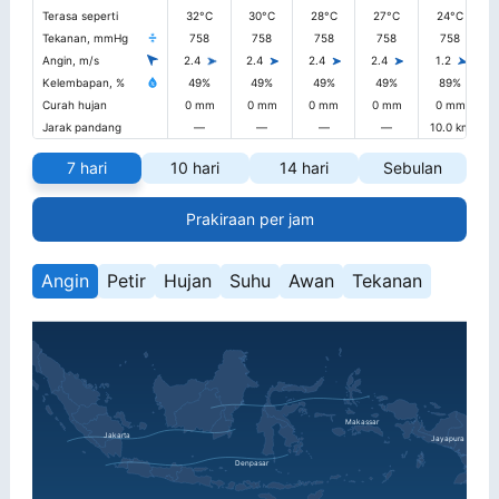
Terasa seperti
32°C
30°C
28°C
27°C
24°C
Tekanan, mmHg
758
758
758
758
758
Angin, m/s
2.4
2.4
2.4
2.4
1.2
Kelembapan, %
49%
49%
49%
49%
89%
Curah hujan
0 mm
0 mm
0 mm
0 mm
0 mm
Jarak pandang
—
—
—
—
10.0 km
1
7 hari
10 hari
14 hari
Sebulan
Prakiraan per jam
Angin
Petir
Hujan
Suhu
Awan
Tekanan