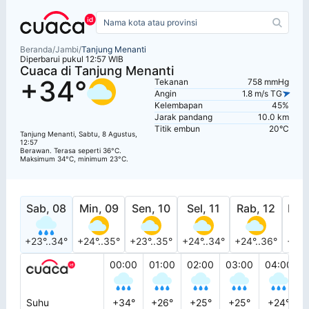
Beranda
/
Jambi
/
Tanjung Menanti
Diperbarui pukul 12:57 WIB
Cuaca di Tanjung Menanti
+34°
Tekanan
758 mmHg
Angin
1.8 m/s TG
Kelembapan
45%
Jarak pandang
10.0 km
Titik embun
20°C
Tanjung Menanti, Sabtu, 8 Agustus,
12:57
Berawan. Terasa seperti 36°C.
Maksimum 34°C, minimum 23°C.
Sab, 08
Min, 09
Sen, 10
Sel, 11
Rab, 12
Kam
+23°..34°
+24°..35°
+23°..35°
+24°..34°
+24°..36°
+24°
00:00
01:00
02:00
03:00
04:00
Suhu
+34°
+26°
+25°
+25°
+24°