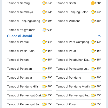
Tempo di Serang
Tempo di Sofifi
+34°
+28°
Tempo di Surabaya
Tempo di Tanjung Selor
+33°
+34°
Tempo di Tanjungpinang
Tempo di Wamena
+30°
+28°
Tempo di Yogyakarta
+31°
Cuaca di Jambi
Tempo di Pantai
Tempo di Parit Gompong
+34°
+33°
Tempo di Pasir Putih
Tempo di Pauh
+35°
+35°
Tempo di Pekan
Tempo di Pelabuhan Dagang
+35°
+35°
Tempo di Pelawan
Tempo di Pematang Lumut
+35°
+35°
Tempo di Penawar
Tempo di Pendung
+29°
+29°
Tempo di Pendung Hilir
Tempo di Pendung Mudik
+28°
+28°
Tempo di Penyengat Olak
Tempo di Penyengat Rendah
+35°
+35°
Tempo di Penyengat Senaung
Tempo di Pijoan
+35°
+35°