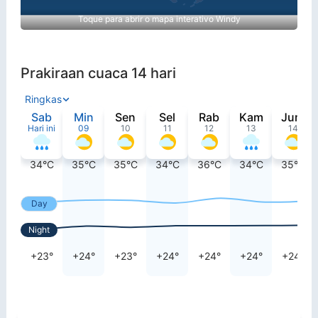
Toque para abrir o mapa interativo Windy
Prakiraan cuaca 14 hari
Ringkas
Sab
Min
Sen
Sel
Rab
Kam
Jum
Hari ini
09
10
11
12
13
14
34°C
35°C
35°C
34°C
36°C
34°C
35°C
Day
Night
+23°
+24°
+23°
+24°
+24°
+24°
+24°