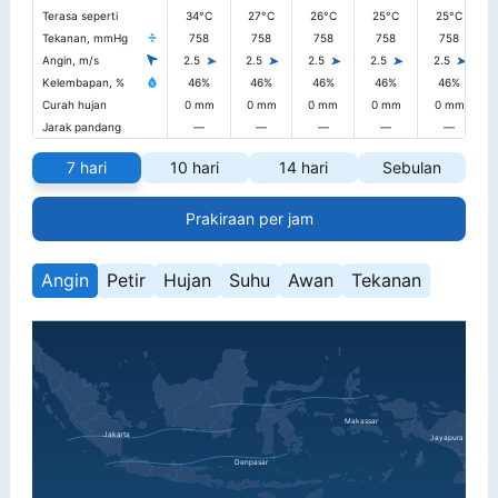
Terasa seperti
34°C
27°C
26°C
25°C
25°C
Tekanan, mmHg
758
758
758
758
758
Angin, m/s
2.5
2.5
2.5
2.5
2.5
Kelembapan, %
46%
46%
46%
46%
46%
Curah hujan
0 mm
0 mm
0 mm
0 mm
0 mm
Jarak pandang
—
—
—
—
—
7 hari
10 hari
14 hari
Sebulan
Prakiraan per jam
Angin
Petir
Hujan
Suhu
Awan
Tekanan