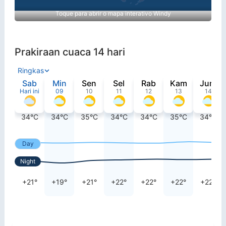
Toque para abrir o mapa interativo Windy
Prakiraan cuaca 14 hari
Ringkas
Sab
Min
Sen
Sel
Rab
Kam
Jum
Hari ini
09
10
11
12
13
14
34°C
34°C
35°C
34°C
34°C
35°C
34°C
Day
Night
+21°
+19°
+21°
+22°
+22°
+22°
+22°