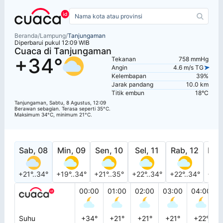
Beranda
/
Lampung
/
Tanjungaman
Diperbarui pukul 12:09 WIB
Cuaca di Tanjungaman
+34°
Tekanan
758 mmHg
Angin
4.6 m/s TG
Kelembapan
39%
Jarak pandang
10.0 km
Titik embun
18°C
Tanjungaman, Sabtu, 8 Agustus, 12:09
Berawan sebagian. Terasa seperti 35°C.
Maksimum 34°C, minimum 21°C.
Sab, 08
Min, 09
Sen, 10
Sel, 11
Rab, 12
Kam
+21°..34°
+19°..34°
+21°..35°
+22°..34°
+22°..34°
+22°
00:00
01:00
02:00
03:00
04:00
Suhu
+34°
+21°
+21°
+21°
+22°