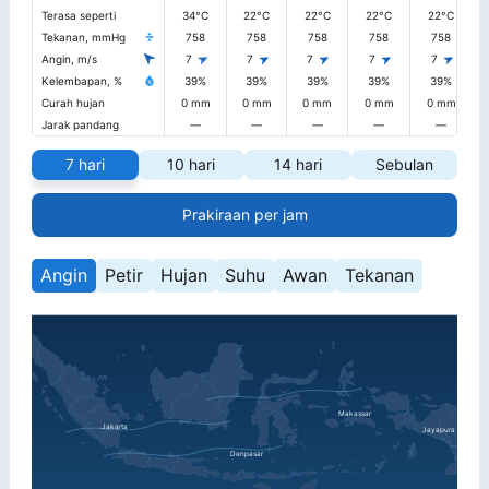
Terasa seperti
34°C
22°C
22°C
22°C
22°C
Tekanan, mmHg
758
758
758
758
758
Angin, m/s
7
7
7
7
7
Kelembapan, %
39%
39%
39%
39%
39%
Curah hujan
0 mm
0 mm
0 mm
0 mm
0 mm
Jarak pandang
—
—
—
—
—
7 hari
10 hari
14 hari
Sebulan
Prakiraan per jam
Angin
Petir
Hujan
Suhu
Awan
Tekanan