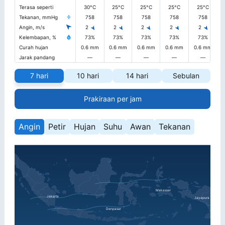
Terasa seperti
30°C
25°C
25°C
25°C
25°C
Tekanan, mmHg
758
758
758
758
758
Angin, m/s
2
2
2
2
2
Kelembapan, %
73%
73%
73%
73%
73%
Curah hujan
0.6 mm
0.6 mm
0.6 mm
0.6 mm
0.6 mm
Jarak pandang
—
—
—
—
—
7 hari
10 hari
14 hari
Sebulan
Prakiraan per jam
Angin
Petir
Hujan
Suhu
Awan
Tekanan