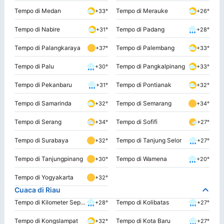
Tempo di Medan
Tempo di Merauke
+33°
+26°
Tempo di Nabire
Tempo di Padang
+31°
+28°
Tempo di Palangkaraya
Tempo di Palembang
+37°
+33°
Tempo di Palu
Tempo di Pangkalpinang
+30°
+33°
Tempo di Pekanbaru
Tempo di Pontianak
+31°
+32°
Tempo di Samarinda
Tempo di Semarang
+32°
+34°
Tempo di Serang
Tempo di Sofifi
+34°
+27°
Tempo di Surabaya
Tempo di Tanjung Selor
+32°
+27°
Tempo di Tanjungpinang
Tempo di Wamena
+30°
+20°
Tempo di Yogyakarta
+32°
Cuaca di Riau
Tempo di Kilometer Sepuluh Rumbai
Tempo di Kolibatas
+28°
+27°
Tempo di Kongslampat
Tempo di Kota Baru
+32°
+27°