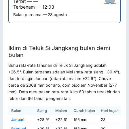
Terbit — —
Terbenam — 12:03
Bulan purnama — 28 agosto
Iklim di Teluk Si Jangkang bulan demi
bulan
Suhu rata-rata tahunan di Teluk Si Jangkang adalah
+26.5°. Bulan terpanas adalah Mei (rata-rata siang +30.4°),
dan terdingin Januari (rata-rata malam +22.6°). Chove
cerca de 2368 mm por ano, com pico em November (277
mm). Data merupakan rata-rata iklim 60 tahun terakhir dan
rekor dari 66 tahun pengamatan.
Bulan
Siang
Malam
Curah hujan
Hari hujan
Re
Januari
+28.9°
+22.6°
195 mm
23
+3
Februari
+29.8°
+22.8°
153 mm
20
+3