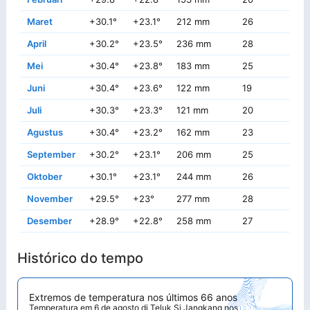
Maret
+30.1°
+23.1°
212 mm
26
+3
April
+30.2°
+23.5°
236 mm
28
+3
Mei
+30.4°
+23.8°
183 mm
25
+3
Juni
+30.4°
+23.6°
122 mm
19
+3
Juli
+30.3°
+23.3°
121 mm
20
+3
Agustus
+30.4°
+23.2°
162 mm
23
+3
September
+30.2°
+23.1°
206 mm
25
+3
Oktober
+30.1°
+23.1°
244 mm
26
+3
November
+29.5°
+23°
277 mm
28
+3
Desember
+28.9°
+22.8°
258 mm
27
+3
Histórico do tempo
Extremos de temperatura nos últimos 66 anos
Temperatura em 6 de agosto di Teluk Si Jangkang nos