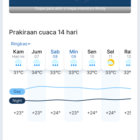
Toque para abrir o mapa interativo Windy
Prakiraan cuaca 14 hari
Ringkas
Kam
Jum
Sab
Min
Sen
Sel
Rab
Hari ini
07
08
09
10
11
12
31°C
34°C
33°C
33°C
32°C
33°C
32°C
Day
Night
+23°
+23°
+24°
+23°
+24°
+24°
+25°