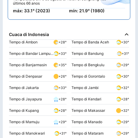
últimos 66 anos
máx: 33.1° (2023)
mín: 21.9° (1980)
Cuaca di Indonesia
Tempo di Ambon
Tempo di Banda Aceh
+28°
+30°
Tempo di Bandar Lampung
Tempo di Bandung
+33°
+31°
Tempo di Banjarmasin
Tempo di Bengkulu
+35°
+29°
Tempo di Denpasar
Tempo di Gorontalo
+26°
+30°
Tempo di Jakarta
Tempo di Jambi
+33°
+32°
Tempo di Jayapura
Tempo di Kendari
+28°
+28°
Tempo di Kupang
Tempo di Makassar
+28°
+32°
Tempo di Mamuju
Tempo di Manado
+29°
+29°
Tempo di Manokwari
Tempo di Mataram
+31°
+29°