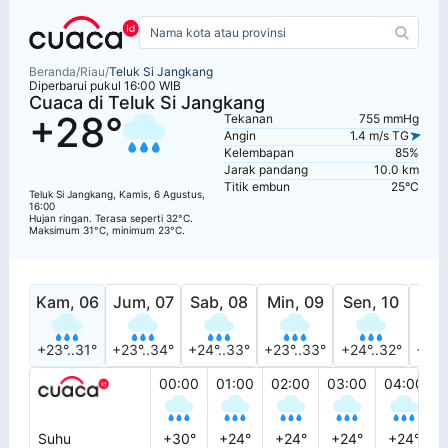
Beranda
/
Riau
/
Teluk Si Jangkang
Diperbarui pukul 16:00 WIB
Cuaca di Teluk Si Jangkang
+28°
Tekanan
755 mmHg
Angin
1.4 m/s TG
Kelembapan
85%
Jarak pandang
10.0 km
Titik embun
25°C
Teluk Si Jangkang, Kamis, 6 Agustus,
16:00
Hujan ringan. Terasa seperti 32°C.
Maksimum 31°C, minimum 23°C.
Kam, 06
Jum, 07
Sab, 08
Min, 09
Sen, 10
Sel
+23°..31°
+23°..34°
+24°..33°
+23°..33°
+24°..32°
+24°
00:00
01:00
02:00
03:00
04:00
Suhu
+30°
+24°
+24°
+24°
+24°