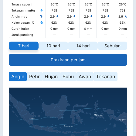
Terasa seperti
30°C
26°C
26°C
26°C
26°C
Tekanan, mmHg
758
758
758
758
758
Angin, m/s
2.9
2.9
2.9
2.9
2.9
Kelembapan, %
62%
62%
62%
62%
62%
Curah hujan
0 mm
0 mm
0 mm
0 mm
0 mm
Jarak pandang
—
—
—
—
—
7 hari
10 hari
14 hari
Sebulan
Prakiraan per jam
Angin
Petir
Hujan
Suhu
Awan
Tekanan