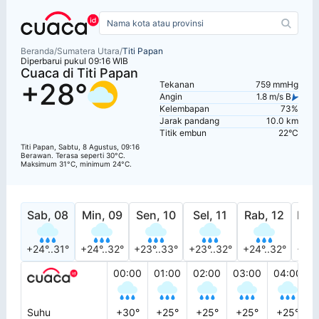
Beranda
/
Sumatera Utara
/
Titi Papan
Diperbarui pukul 09:16 WIB
Cuaca di Titi Papan
+28°
Tekanan
759 mmHg
Angin
1.8 m/s B
Kelembapan
73%
Jarak pandang
10.0 km
Titik embun
22°C
Titi Papan, Sabtu, 8 Agustus, 09:16
Berawan. Terasa seperti 30°C.
Maksimum 31°C, minimum 24°C.
Sab, 08
Min, 09
Sen, 10
Sel, 11
Rab, 12
Kam
+24°..31°
+24°..32°
+23°..33°
+23°..32°
+24°..32°
+24°
00:00
01:00
02:00
03:00
04:00
Suhu
+30°
+25°
+25°
+25°
+25°