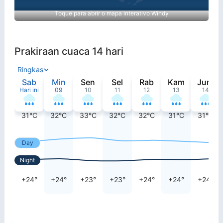
Toque para abrir o mapa interativo Windy
Prakiraan cuaca 14 hari
Ringkas
Sab
Min
Sen
Sel
Rab
Kam
Jum
Hari ini
09
10
11
12
13
14
31°C
32°C
33°C
32°C
32°C
31°C
31°C
Day
Night
+24°
+24°
+23°
+23°
+24°
+24°
+24°