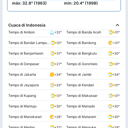
máx: 32.8° (1963)
mín: 20.4° (1998)
Cuaca di Indonesia
Tempo di Ambon
Tempo di Banda Aceh
+32°
+31°
Tempo di Bandar Lampung
Tempo di Bandung
+31°
+31°
Tempo di Banjarmasin
Tempo di Bengkulu
+37°
+30°
Tempo di Denpasar
Tempo di Gorontalo
+27°
+31°
Tempo di Jakarta
Tempo di Jambi
+34°
+34°
Tempo di Jayapura
Tempo di Kendari
+33°
+31°
Tempo di Kupang
Tempo di Makassar
+31°
+31°
Tempo di Mamuju
Tempo di Manado
+30°
+30°
Tempo di Manokwari
Tempo di Mataram
+28°
+30°
Tempo di Medan
Tempo di Merauke
+32°
+28°