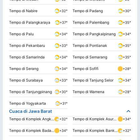
Tempo di Nabire
Tempo di Padang
+32°
+30°
Tempo di Palangkaraya
Tempo di Palembang
+37°
+35°
Tempo di Palu
Tempo di Pangkalpinang
+34°
+34°
Tempo di Pekanbaru
Tempo di Pontianak
+33°
+35°
Tempo di Samarinda
Tempo di Semarang
+34°
+35°
Tempo di Serang
Tempo di Sofifi
+34°
+28°
Tempo di Surabaya
Tempo di Tanjung Selor
+33°
+34°
Tempo di Tanjungpinang
Tempo di Wamena
+30°
+28°
Tempo di Yogyakarta
+31°
Cuaca di Jawa Barat
Tempo di Komplek Angkatan Udara Republik Indonesia
Tempo di Komplek Asuransi Sosial Angatan Bersenjata Republik Indonesia
+32°
+34°
Tempo di Komplek Badan Koodinasi Keluarga Berencana Nasional
Tempo di Komplek Bank Pembangunan Daerah
+34°
+32°