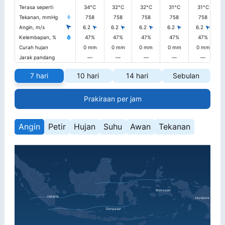
Terasa seperti
34°C
32°C
32°C
31°C
31°C
Tekanan, mmHg
758
758
758
758
758
Angin, m/s
6.2
6.2
6.2
6.2
6.2
Kelembapan, %
47%
47%
47%
47%
47%
Curah hujan
0 mm
0 mm
0 mm
0 mm
0 mm
Jarak pandang
—
—
—
—
—
7 hari
10 hari
14 hari
Sebulan
Prakiraan per jam
Angin
Petir
Hujan
Suhu
Awan
Tekanan