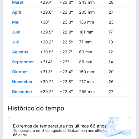
Maret
+29.4°
+23.3°
243 mm
28
+3
April
+29.8°
+23.3°
205 mm
27
+3
Mei
+30°
+23.3°
136 mm
23
+3
Juni
+29.9°
+22.8°
101 mm
17
+3
Juli
+30.2°
+22.5°
77 mm
13
+3
Agustus
+30.9°
+22.7°
63 mm
12
+3
September
+31.4°
+23°
86 mm
14
+3
Oktober
+31.3°
+23.4°
150 mm
20
+3
November
+30.2°
+23.5°
217 mm
26
+3
Desember
+29.2°
+23.4°
255 mm
27
+3
Histórico do tempo
Extremos de temperatura nos últimos 66 anos
Temperatura em 8 de agosto di Blokambon nos últimos
66 anos