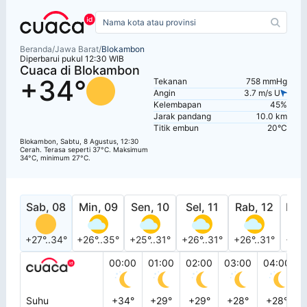
Beranda
/
Jawa Barat
/
Blokambon
Diperbarui pukul 12:30 WIB
Cuaca di Blokambon
+34°
Tekanan
758 mmHg
Angin
3.7 m/s U
Kelembapan
45%
Jarak pandang
10.0 km
Titik embun
20°C
Blokambon, Sabtu, 8 Agustus, 12:30
Cerah. Terasa seperti 37°C. Maksimum
34°C, minimum 27°C.
Sab, 08
Min, 09
Sen, 10
Sel, 11
Rab, 12
Kam
+27°..34°
+26°..35°
+25°..31°
+26°..31°
+26°..31°
+26°
00:00
01:00
02:00
03:00
04:00
Suhu
+34°
+29°
+29°
+28°
+28°