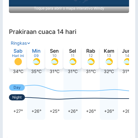
Toque para abrir o mapa interativo Windy
Prakiraan cuaca 14 hari
Ringkas
Sab
Min
Sen
Sel
Rab
Kam
Jum
Hari ini
09
10
11
12
13
14
34°C
35°C
31°C
31°C
31°C
32°C
31°C
Day
Night
+27°
+26°
+25°
+26°
+26°
+26°
+26°