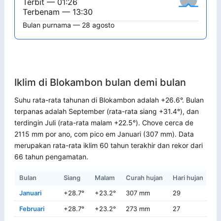
Terbit — 01:26
Terbenam — 13:30
Bulan purnama — 28 agosto
Iklim di Blokambon bulan demi bulan
Suhu rata-rata tahunan di Blokambon adalah +26.6°. Bulan
terpanas adalah September (rata-rata siang +31.4°), dan
terdingin Juli (rata-rata malam +22.5°). Chove cerca de
2115 mm por ano, com pico em Januari (307 mm). Data
merupakan rata-rata iklim 60 tahun terakhir dan rekor dari
66 tahun pengamatan.
Bulan
Siang
Malam
Curah hujan
Hari hujan
Re
Januari
+28.7°
+23.2°
307 mm
29
+3
Februari
+28.7°
+23.2°
273 mm
27
+3