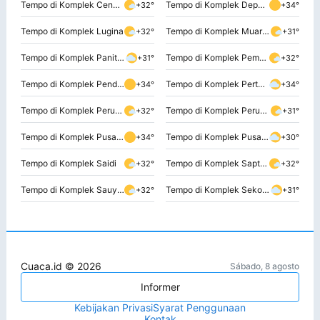
Tempo di Komplek Cendrawasih
Tempo di Komplek Departemen Dalam Negeri
+32°
+34°
Tempo di Komplek Lugina
Tempo di Komplek Muarasari
+32°
+31°
Tempo di Komplek Panitia Pemilihan Indonesia
Tempo di Komplek Pemerintah Daerah
+31°
+32°
Tempo di Komplek Pendidikan dan Kebudayaan
Tempo di Komplek Pertamina
+34°
+34°
Tempo di Komplek Perusahaan Jawatan Kereta Api
Tempo di Komplek Perusahaan Listrik Negara
+32°
+31°
Tempo di Komplek Pusat Koperasi Angkatan Darat
Tempo di Komplek Pusat Koperasi Angkatan Darat
+34°
+30°
Tempo di Komplek Saidi
Tempo di Komplek Saptamarga
+32°
+32°
Tempo di Komplek Sauyunan
Tempo di Komplek Sekolah Staff dan Komando Angkatan Darat
+32°
+31°
Cuaca.id © 2026
Sábado, 8 agosto
Informer
Kebijakan Privasi
Syarat Penggunaan
Kontak