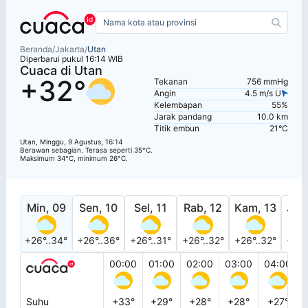
Beranda
/
Jakarta
/
Utan
Diperbarui pukul 16:14 WIB
Cuaca di Utan
+32°
Tekanan
756 mmHg
Angin
4.5 m/s U
Kelembapan
55%
Jarak pandang
10.0 km
Titik embun
21°C
Utan, Minggu, 9 Agustus, 16:14
Berawan sebagian. Terasa seperti 35°C.
Maksimum 34°C, minimum 26°C.
Min, 09
Sen, 10
Sel, 11
Rab, 12
Kam, 13
Jum
+26°..34°
+26°..36°
+26°..31°
+26°..32°
+26°..32°
+26°
00:00
01:00
02:00
03:00
04:00
Suhu
+33°
+29°
+28°
+28°
+27°