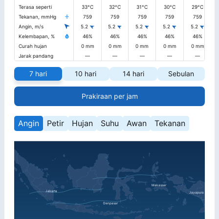
Terasa seperti
33°C
32°C
31°C
30°C
29°C
Tekanan, mmHg
759
759
759
759
759
Angin, m/s
5.2
5.2
5.2
5.2
5.2
Kelembapan, %
46%
46%
46%
46%
46%
Curah hujan
0 mm
0 mm
0 mm
0 mm
0 mm
Jarak pandang
—
—
—
—
—
7 hari
10 hari
14 hari
Sebulan
Prakiraan per jam
Angin
Petir
Hujan
Suhu
Awan
Tekanan