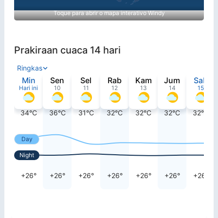
Toque para abrir o mapa interativo Windy
Prakiraan cuaca 14 hari
Ringkas
Min
Sen
Sel
Rab
Kam
Jum
Sab
Hari ini
10
11
12
13
14
15
34°C
36°C
31°C
32°C
32°C
32°C
32°C
Day
Night
+26°
+26°
+26°
+26°
+26°
+26°
+26°