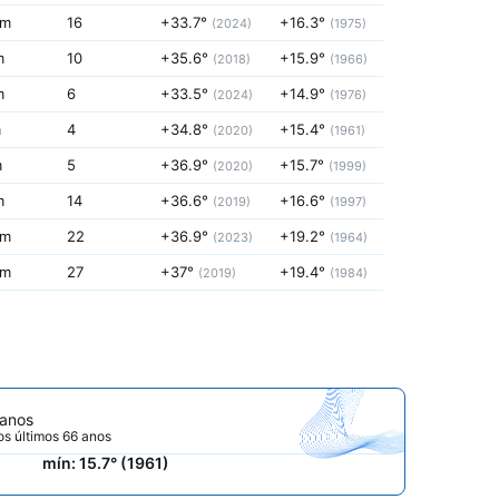
mm
16
+33.7°
+16.3°
(2024)
(1975)
m
10
+35.6°
+15.9°
(2018)
(1966)
m
6
+33.5°
+14.9°
(2024)
(1976)
m
4
+34.8°
+15.4°
(2020)
(1961)
m
5
+36.9°
+15.7°
(2020)
(1999)
m
14
+36.6°
+16.6°
(2019)
(1997)
mm
22
+36.9°
+19.2°
(2023)
(1964)
mm
27
+37°
+19.4°
(2019)
(1984)
 anos
os últimos 66 anos
mín: 15.7° (1961)