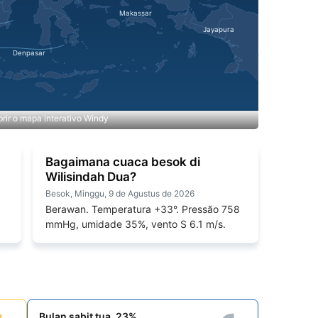
rir o mapa interativo Windy
Bagaimana cuaca besok di
Wilisindah Dua?
Besok, Minggu, 9 de Agustus de 2026
1
Berawan. Temperatura +33°. Pressão 758
mmHg, umidade 35%, vento S 6.1 m/s.
Bulan sabit tua, 23%