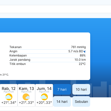
Tekanan
761 mmHg
Angin
5.7 m/s BD
Kelembapan
89%
Jarak pandang
10.0 km
Titik embun
22°C
m 21°C.
Rab, 12
Kam, 13
Jum, 14
7 hari
10 hari
Agustus
Agustus
Agustus
14 hari
Sebulan
+21°..34°
+21°..33°
+20°..33°