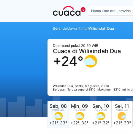
Beranda
/
Jawa Timur
/
Wilisindah Dua
Diperbarui pukul 20:50 WIB
Cuaca di Wilisindah Dua
+24°
Wilisindah Dua, Sabtu, 8 Agustus, 20:50
Berawan. Terasa seperti 25°C. Maksimum 33°C, minimu
Sab, 08
Min, 09
Sen, 10
Sel, 11
Agustus
Agustus
Agustus
Agustus
+21°..33°
+22°..33°
+21°..32°
+21°..33°