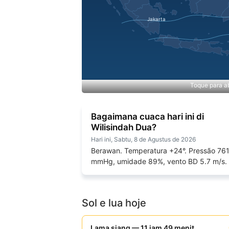
Toque para ab
Bagaimana cuaca hari ini di
Wilisindah Dua?
Hari ini, Sabtu, 8 de Agustus de 2026
Berawan. Temperatura +24°. Pressão 76
mmHg, umidade 89%, vento BD 5.7 m/s.
Sol e lua hoje
Lama siang — 11 jam 49 menit