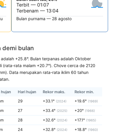
Terbit — 01:07
Terbenam — 13:04
tu
Bulan purnama — 28 agosto
n demi bulan
a adalah +25.8°. Bulan terpanas adalah Oktober
Juli (rata-rata malam +20.7°). Chove cerca de 2120
m). Data merupakan rata-rata iklim 60 tahun
atan.
 hujan
Hari hujan
Rekor maks.
Rekor min.
mm
29
+33.1°
+19.6°
(2024)
(1969)
mm
27
+33.4°
+20°
(2025)
(1966)
mm
28
+32.6°
+17.1°
(2024)
(1965)
mm
24
+32.8°
+18.8°
(2024)
(1960)