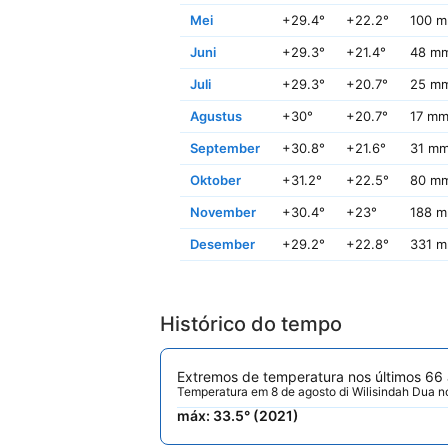
Mei
+29.4°
+22.2°
100 
Juni
+29.3°
+21.4°
48 m
Juli
+29.3°
+20.7°
25 m
Agustus
+30°
+20.7°
17 m
September
+30.8°
+21.6°
31 m
Oktober
+31.2°
+22.5°
80 m
November
+30.4°
+23°
188 
Desember
+29.2°
+22.8°
331 
Histórico do tempo
Extremos de temperatura nos últimos 66
Temperatura em 8 de agosto di Wilisindah Dua n
máx: 33.5° (2021)