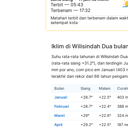
Terbit — 05:43
Terbenam — 17:32
Matahari terbit dan terbenam dalam wak
setempat kota
Iklim di Wilisindah Dua bula
Suhu rata-rata tahunan di Wilisindah Du
(rata-rata siang +31.2°), dan terdingin 
mm por ano, com pico em Januari (403 m
terakhir dan rekor dari 66 tahun pengam
Bulan
Siang
Malam
Curah
Januari
+28.7°
+22.5°
403 
Februari
+28.7°
+22.4°
388 
Maret
+29°
+22.6°
324 
April
+29.2°
+22.5°
187 