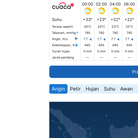
00:00
02:00
04:00
06:00
Suhu
+33°
+23°
+22°
+22°
Terasa seperti
33°C
24°C
23°C
22°C
Tekanan, mmHg
760
760
760
760
Angin, m/s
7.7
7.7
7.7
7.7
Kelembapan, %
44%
44%
44%
44%
Curah hujan
0 mm
0 mm
0 mm
0 mm
Jarak pandang
—
—
—
—
Pr
Angin
Petir
Hujan
Suhu
Awan