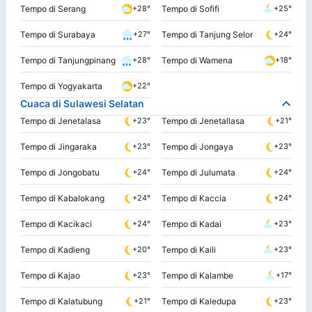
Tempo di Serang
Tempo di Sofifi
+28°
+25°
Tempo di Surabaya
Tempo di Tanjung Selor
+27°
+24°
Tempo di Tanjungpinang
Tempo di Wamena
+28°
+18°
Tempo di Yogyakarta
+22°
Cuaca di Sulawesi Selatan
Tempo di Jenetalasa
Tempo di Jenetallasa
+23°
+21°
Tempo di Jingaraka
Tempo di Jongaya
+23°
+23°
Tempo di Jongobatu
Tempo di Julumata
+24°
+24°
Tempo di Kabalokang
Tempo di Kaccia
+24°
+24°
Tempo di Kacikaci
Tempo di Kadai
+24°
+23°
Tempo di Kadieng
Tempo di Kaili
+20°
+23°
Tempo di Kajao
Tempo di Kalambe
+23°
+17°
Tempo di Kalatubung
Tempo di Kaledupa
+21°
+23°