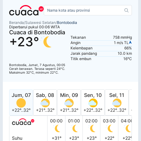
Beranda
/
Sulawesi Selatan
/
Bontobodia
Diperbarui pukul 00:06 WITA
Cuaca di Bontobodia
+23°
Tekanan
758 mmHg
Angin
1 m/s TL
Kelembapan
66%
Jarak pandang
10.0 km
Titik embun
16°C
Bontobodia, Jumat, 7 Agustus, 00:05
Cerah berawan. Terasa seperti 24°C.
Maksimum 32°C, minimum 22°C.
Jum, 07
Sab, 08
Min, 09
Sen, 10
Sel, 11
Rab
+22°..32°
+21°..32°
+21°..32°
+22°..32°
+22°..32°
+23°
00:00
01:00
02:00
03:00
04:00
Suhu
+31°
+23°
+23°
+22°
+22°