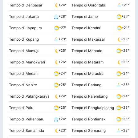
Tempo di Denpasar
Tempo di Gorontalo
+24°
+21°
Tempo di Jakarta
Tempo di Jambi
+28°
+27°
Tempo di Jayapura
Tempo di Kendari
+27°
+21°
Tempo di Kupang
Tempo di Makassar
+23°
+23°
Tempo di Mamuju
Tempo di Manado
+25°
+23°
Tempo di Manokwari
Tempo di Mataram
+26°
+23°
Tempo di Medan
Tempo di Merauke
+24°
+24°
Tempo di Nabire
Tempo di Padang
+25°
+25°
Tempo di Palangkaraya
Tempo di Palembang
+24°
+24°
Tempo di Palu
Tempo di Pangkalpinang
+25°
+25°
Tempo di Pekanbaru
Tempo di Pontianak
+24°
+25°
Tempo di Samarinda
Tempo di Semarang
+23°
+28°