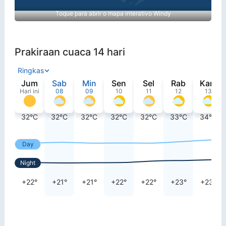
Toque para abrir o mapa interativo Windy
Prakiraan cuaca 14 hari
Ringkas
Jum
Sab
Min
Sen
Sel
Rab
Kam
Hari ini
08
09
10
11
12
13
32°C
32°C
32°C
32°C
32°C
33°C
34°C
Day
Night
+22°
+21°
+21°
+22°
+22°
+23°
+23°