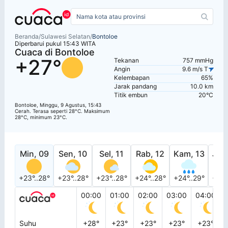
Beranda
/
Sulawesi Selatan
/
Bontoloe
Diperbarui pukul 15:43 WITA
Cuaca di Bontoloe
+27°
Tekanan
757 mmHg
Angin
9.6 m/s T
Kelembapan
65%
Jarak pandang
10.0 km
Titik embun
20°C
Bontoloe, Minggu, 9 Agustus, 15:43
Cerah. Terasa seperti 28°C. Maksimum
28°C, minimum 23°C.
Min, 09
Sen, 10
Sel, 11
Rab, 12
Kam, 13
Jum
+23°..28°
+23°..28°
+23°..28°
+24°..28°
+24°..29°
+24°
00:00
01:00
02:00
03:00
04:00
Suhu
+28°
+23°
+23°
+23°
+23°