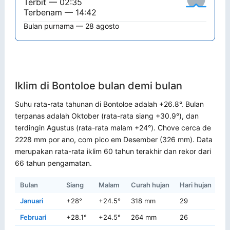
Terbit — 02:35
Terbenam — 14:42
Bulan purnama — 28 agosto
Iklim di Bontoloe bulan demi bulan
Suhu rata-rata tahunan di Bontoloe adalah +26.8°. Bulan
terpanas adalah Oktober (rata-rata siang +30.9°), dan
terdingin Agustus (rata-rata malam +24°). Chove cerca de
2228 mm por ano, com pico em Desember (326 mm). Data
merupakan rata-rata iklim 60 tahun terakhir dan rekor dari
66 tahun pengamatan.
Bulan
Siang
Malam
Curah hujan
Hari hujan
Re
Januari
+28°
+24.5°
318 mm
29
+3
Februari
+28.1°
+24.5°
264 mm
26
+3