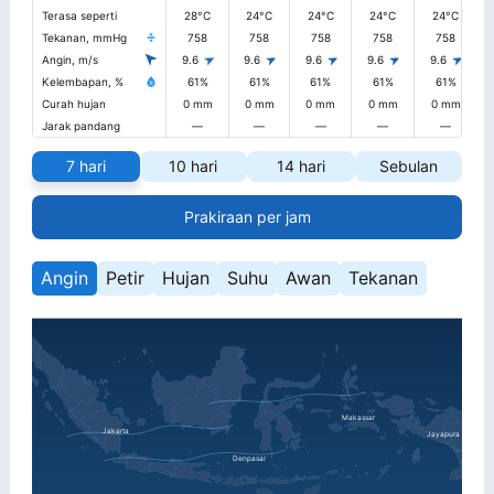
Terasa seperti
28°C
24°C
24°C
24°C
24°C
Tekanan, mmHg
758
758
758
758
758
Angin, m/s
9.6
9.6
9.6
9.6
9.6
Kelembapan, %
61%
61%
61%
61%
61%
Curah hujan
0 mm
0 mm
0 mm
0 mm
0 mm
Jarak pandang
—
—
—
—
—
7 hari
10 hari
14 hari
Sebulan
Prakiraan per jam
Angin
Petir
Hujan
Suhu
Awan
Tekanan