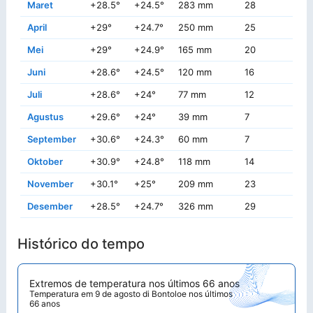
Maret
+28.5°
+24.5°
283 mm
28
+3
April
+29°
+24.7°
250 mm
25
+3
Mei
+29°
+24.9°
165 mm
20
+3
Juni
+28.6°
+24.5°
120 mm
16
+3
Juli
+28.6°
+24°
77 mm
12
+3
Agustus
+29.6°
+24°
39 mm
7
+3
September
+30.6°
+24.3°
60 mm
7
+3
Oktober
+30.9°
+24.8°
118 mm
14
+3
November
+30.1°
+25°
209 mm
23
+3
Desember
+28.5°
+24.7°
326 mm
29
+3
Histórico do tempo
Extremos de temperatura nos últimos 66 anos
Temperatura em 9 de agosto di Bontoloe nos últimos
66 anos