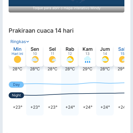
Toque para abrir o mapa interativo Windy
Prakiraan cuaca 14 hari
Ringkas
Min
Sen
Sel
Rab
Kam
Jum
Sab
Hari ini
10
11
12
13
14
15
28°C
28°C
28°C
28°C
29°C
28°C
29°C
Day
Night
+23°
+23°
+23°
+24°
+24°
+24°
+24°