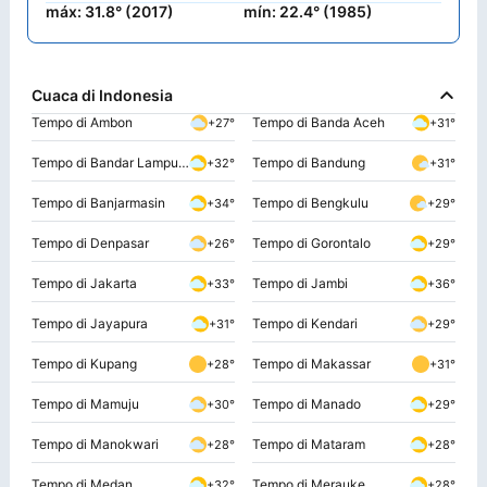
máx: 31.8° (2017)
mín: 22.4° (1985)
Cuaca di Indonesia
Tempo di Ambon
Tempo di Banda Aceh
+27°
+31°
Tempo di Bandar Lampung
Tempo di Bandung
+32°
+31°
Tempo di Banjarmasin
Tempo di Bengkulu
+34°
+29°
Tempo di Denpasar
Tempo di Gorontalo
+26°
+29°
Tempo di Jakarta
Tempo di Jambi
+33°
+36°
Tempo di Jayapura
Tempo di Kendari
+31°
+29°
Tempo di Kupang
Tempo di Makassar
+28°
+31°
Tempo di Mamuju
Tempo di Manado
+30°
+29°
Tempo di Manokwari
Tempo di Mataram
+28°
+28°
Tempo di Medan
Tempo di Merauke
+32°
+28°