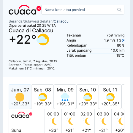
Beranda
/
Sulawesi Selatan
/
Callaccu
Diperbarui pukul 20:25 WITA
Cuaca di Callaccu
+22°
Tekanan
759 mmHg
Angin
1.9 m/s TG
Kelembapan
80%
Jarak pandang
10.0 km
Titik embun
19°C
Callaccu, Jumat, 7 Agustus, 20:15
Berawan. Terasa seperti 22°C.
Maksimum 33°C, minimum 20°C.
Jum, 07
Sab, 08
Min, 09
Sen, 10
Sel, 11
Rab
+20°..33°
+19°..33°
+19°..31°
+20°..33°
+20°..35°
+21°
00:00
01:00
02:00
03:00
04:00
Suhu
+33°
+21°
+21°
+21°
+20°