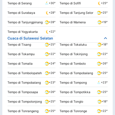
Tempo di Serang
Tempo di Sofifi
+30°
+25°
Tempo di Surabaya
Tempo di Tanjung Selor
+28°
+25°
Tempo di Tanjungpinang
Tempo di Wamena
+28°
+19°
Tempo di Yogyakarta
+22°
Cuaca di Sulawesi Selatan
Tempo di Tisang
Tempo di Tokaluku
+25°
+18°
Tempo di Tokampu
Tempo di Tokinjong
+22°
+22°
Tempo di Tomalia
Tempo di Tombolo
+24°
+26°
Tempo di Tombolopateh
Tempo di Tompobalang
+26°
+25°
Tempo di Tompobalang
Tempo di Tompong
+23°
+23°
Tempo di Tomposapa
Tempo di Tompotikka
+26°
+25°
Tempo di Tompotonjong
Tempo di Tonglo
+25°
+18°
Tempo di Tonrangeng
Tempo di Tonronge
+25°
+22°