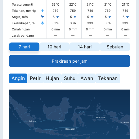
Terasa seperti
33°C
22°C
21°C
21°C
21°C
Tekanan, mmHg
759
759
759
759
759
Angin, m/s
5
5
5
5
5
Kelembapan, %
33%
33%
33%
33%
33%
Curah hujan
0 mm
0 mm
0 mm
0 mm
0 mm
Jarak pandang
—
—
—
—
—
7 hari
10 hari
14 hari
Sebulan
Prakiraan per jam
Angin
Petir
Hujan
Suhu
Awan
Tekanan