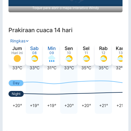
Toque para abrir o mapa interativo Windy
Prakiraan cuaca 14 hari
Ringkas
Jum
Sab
Min
Sen
Sel
Rab
Kam
Hari ini
08
09
10
11
12
13
33°C
33°C
31°C
33°C
35°C
35°C
32°C
Day
Night
+20°
+19°
+19°
+20°
+20°
+21°
+21°