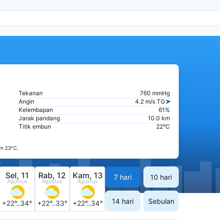
Tekanan
760 mmHg
Angin
4.2 m/s TG
Kelembapan
61%
Jarak pandang
10.0 km
Titik embun
22°C
m 23°C.
Sel, 11
Rab, 12
Kam, 13
7 hari
10 hari
Agustus
Agustus
Agustus
14 hari
Sebulan
+22°..34°
+22°..33°
+22°..34°