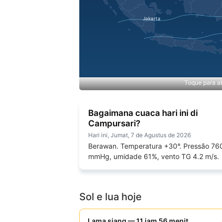
Toque para ab
Bagaimana cuaca hari ini di
Campursari?
Hari ini, Jumat, 7 de Agustus de 2026
Berawan. Temperatura +30°. Pressão 76
mmHg, umidade 61%, vento TG 4.2 m/s.
Sol e lua hoje
Lama siang — 11 jam 56 menit