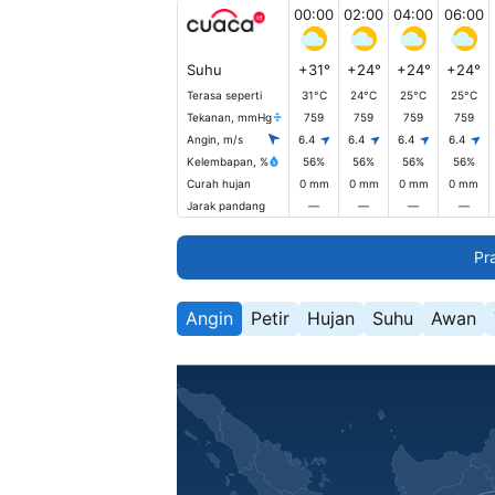
00:00
02:00
04:00
06:00
Suhu
+31°
+24°
+24°
+24°
Terasa seperti
31°C
24°C
25°C
25°C
Tekanan, mmHg
759
759
759
759
Angin, m/s
6.4
6.4
6.4
6.4
Kelembapan, %
56%
56%
56%
56%
Curah hujan
0 mm
0 mm
0 mm
0 mm
Jarak pandang
—
—
—
—
Pr
Angin
Petir
Hujan
Suhu
Awan