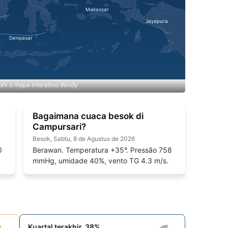
rir o mapa interativo Windy
Bagaimana cuaca besok di
Campursari?
Besok, Sabtu, 8 de Agustus de 2026
0
Berawan. Temperatura +35°. Pressão 758
mmHg, umidade 40%, vento TG 4.3 m/s.
Kuartal terakhir, 38%