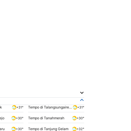
ak
Tempo di Talangsungairengas
+31°
+31°
ejo
Tempo di Tanahmerah
+30°
+30°
aru
Tempo di Tanjung Gelam
+30°
+32°