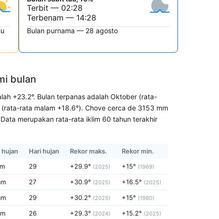
Terbit — 02:28
Terbenam — 14:28
tu
Bulan purnama — 28 agosto
mi bulan
lah +23.2°. Bulan terpanas adalah Oktober (rata-
us (rata-rata malam +18.6°). Chove cerca de 3153 mm
Data merupakan rata-rata iklim 60 tahun terakhir
 hujan
Hari hujan
Rekor maks.
Rekor min.
mm
29
+29.9°
+15°
(2025)
(1969)
mm
27
+30.9°
+16.5°
(2025)
(2025)
mm
29
+30.2°
+15°
(2025)
(1980)
mm
26
+29.3°
+15.2°
(2024)
(2025)