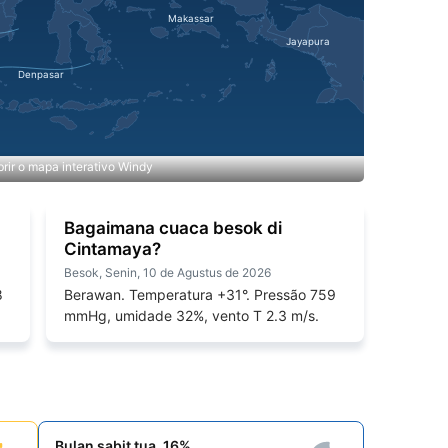
rir o mapa interativo Windy
Bagaimana cuaca besok di
Cintamaya?
Besok, Senin, 10 de Agustus de 2026
8
Berawan. Temperatura +31°. Pressão 759
mmHg, umidade 32%, vento T 2.3 m/s.
Bulan sabit tua, 16%