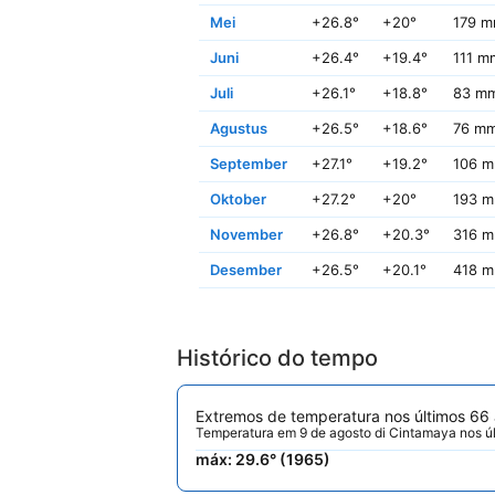
Mei
+26.8°
+20°
179 
Juni
+26.4°
+19.4°
111 m
Juli
+26.1°
+18.8°
83 m
Agustus
+26.5°
+18.6°
76 m
September
+27.1°
+19.2°
106 
Oktober
+27.2°
+20°
193 
November
+26.8°
+20.3°
316 
Desember
+26.5°
+20.1°
418 
Histórico do tempo
Extremos de temperatura nos últimos 66
Temperatura em 9 de agosto di Cintamaya nos ú
máx: 29.6° (1965)