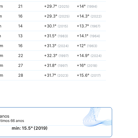
mm
21
+29.7°
+14°
(2025)
(1994)
m
16
+29.3°
+14.3°
(2025)
(2022)
m
14
+30.1°
+13.7°
(2015)
(1967)
m
13
+31.5°
+14.1°
(1983)
(1964)
mm
16
+31.3°
+12°
(2024)
(1963)
mm
22
+32.3°
+14.9°
(1997)
(2024)
mm
27
+31.8°
+16°
(1997)
(2018)
mm
28
+31.7°
+15.6°
(2023)
(2017)
 anos
ltimos 66 anos
mín: 15.5° (2019)