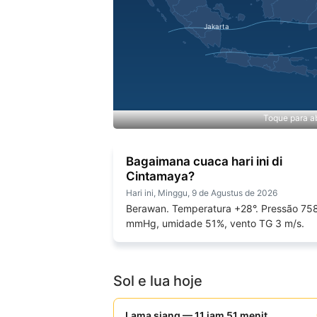
Toque para ab
Bagaimana cuaca hari ini di
Cintamaya?
Hari ini, Minggu, 9 de Agustus de 2026
Berawan. Temperatura +28°. Pressão 75
mmHg, umidade 51%, vento TG 3 m/s.
Sol e lua hoje
Lama siang — 11 jam 51 menit