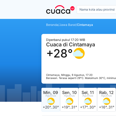
Beranda
/
Jawa Barat
/
Cintamaya
Diperbarui pukul 17:20 WIB
Cuaca di Cintamaya
+28°
Cintamaya, Minggu, 9 Agustus, 17:20
Berawan. Terasa seperti 29°C. Maksimum 30°C, minimu
Min, 09
Sen, 10
Sel, 11
Rab, 12
Agustus
Agustus
Agustus
Agustus
+20°..30°
+19°..31°
+17°..30°
+16°..31°