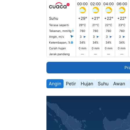
00:00
02:00
04:00
06:00
Suhu
+29°
+21°
+22°
+22°
Terasa seperti
29°C
21°C
22°C
23°C
Tekanan, mmHg
760
760
760
760
Angin, m/s
3
3
3
3
Kelembapan, %
34%
34%
34%
34%
Curah hujan
0 mm
0 mm
0 mm
0 mm
Jarak pandang
—
—
—
—
Pr
Angin
Petir
Hujan
Suhu
Awan