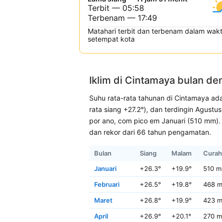
Terbit — 05:58
Terbenam — 17:49
Matahari terbit dan terbenam dalam wak
setempat kota
Iklim di Cintamaya bulan de
Suhu rata-rata tahunan di Cintamaya ada
rata siang +27.2°), dan terdingin Agust
por ano, com pico em Januari (510 mm). 
dan rekor dari 66 tahun pengamatan.
Bulan
Siang
Malam
Curah
Januari
+26.3°
+19.9°
510 
Februari
+26.5°
+19.8°
468 
Maret
+26.8°
+19.9°
423 
April
+26.9°
+20.1°
270 