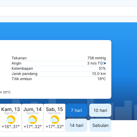
Tekanan
758 mmHg
Angin
3 m/s TG
Kelembapan
51%
Jarak pandang
10.0 km
Titik embun
19°C
m 20°C.
Kam, 13
Jum, 14
Sab, 15
7 hari
10 hari
Agustus
Agustus
Agustus
14 hari
Sebulan
+16°..31°
+17°..32°
+17°..32°