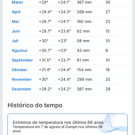
Maret
+29°
+24.1°
367 mm
30
+3
April
+29.4°
+24.3°
268 mm
27
+3
Mei
+29.7°
+24.1°
160 mm
22
+3
Juni
+29.7°
+23.6°
92 mm
15
+3
Juli
+30°
+23°
58 mm
10
+3
Agustus
+30.7°
+23°
43 mm
8
+3
September
+31.5°
+23.7°
61 mm
10
+3
Oktober
+31.4°
+24.4°
154 mm
18
+3
November
+30°
+24.4°
299 mm
25
+3
Desember
+29.2°
+24.2°
387 mm
29
+3
Histórico do tempo
Extremos de temperatura nos últimos 66 anos
Temperatura em 7 de agosto di Dampit nos últimos 66
anos