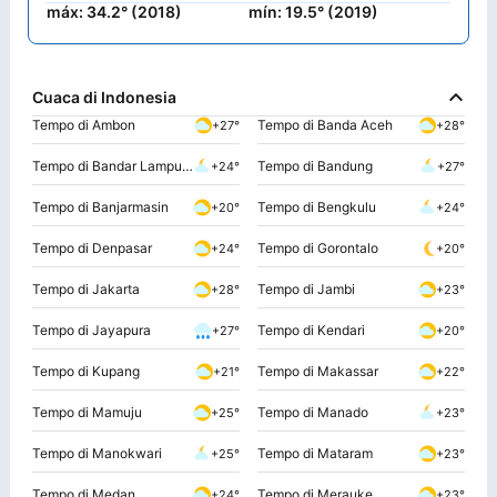
máx: 34.2° (2018)
mín: 19.5° (2019)
Cuaca di Indonesia
Tempo di Ambon
Tempo di Banda Aceh
+27°
+28°
Tempo di Bandar Lampung
Tempo di Bandung
+24°
+27°
Tempo di Banjarmasin
Tempo di Bengkulu
+20°
+24°
Tempo di Denpasar
Tempo di Gorontalo
+24°
+20°
Tempo di Jakarta
Tempo di Jambi
+28°
+23°
Tempo di Jayapura
Tempo di Kendari
+27°
+20°
Tempo di Kupang
Tempo di Makassar
+21°
+22°
Tempo di Mamuju
Tempo di Manado
+25°
+23°
Tempo di Manokwari
Tempo di Mataram
+25°
+23°
Tempo di Medan
Tempo di Merauke
+24°
+23°