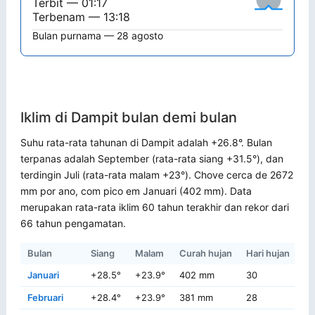
Terbit — 01:17
Terbenam — 13:18
Bulan purnama — 28 agosto
Iklim di Dampit bulan demi bulan
Suhu rata-rata tahunan di Dampit adalah +26.8°. Bulan
terpanas adalah September (rata-rata siang +31.5°), dan
terdingin Juli (rata-rata malam +23°). Chove cerca de 2672
mm por ano, com pico em Januari (402 mm). Data
merupakan rata-rata iklim 60 tahun terakhir dan rekor dari
66 tahun pengamatan.
Bulan
Siang
Malam
Curah hujan
Hari hujan
Re
Januari
+28.5°
+23.9°
402 mm
30
+3
Februari
+28.4°
+23.9°
381 mm
28
+3