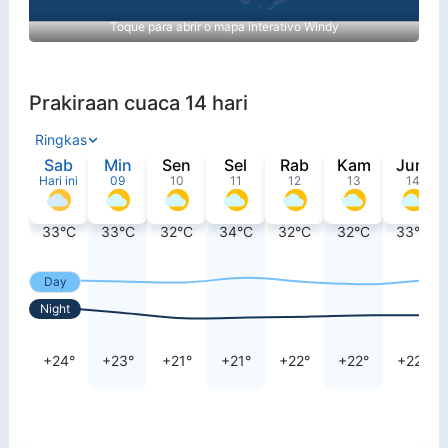
Toque para abrir o mapa interativo Windy
Prakiraan cuaca 14 hari
Ringkas
Sab
Min
Sen
Sel
Rab
Kam
Jum
Hari ini
09
10
11
12
13
14
33°C
33°C
32°C
34°C
32°C
32°C
33°C
Day
Night
+24°
+23°
+21°
+21°
+22°
+22°
+22°