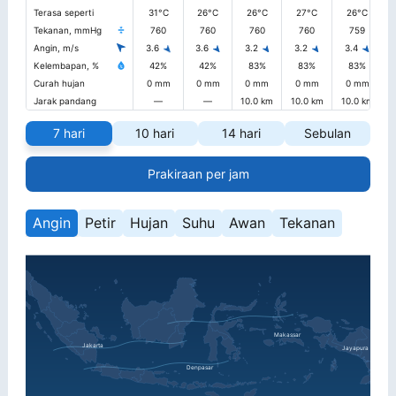
Terasa seperti
31°C
26°C
26°C
27°C
26°C
Tekanan, mmHg
760
760
760
760
759
Angin, m/s
3.6
3.6
3.2
3.2
3.4
Kelembapan, %
42%
42%
83%
83%
83%
Curah hujan
0 mm
0 mm
0 mm
0 mm
0 mm
Jarak pandang
—
—
10.0 km
10.0 km
10.0 km
1
7 hari
10 hari
14 hari
Sebulan
Prakiraan per jam
Angin
Petir
Hujan
Suhu
Awan
Tekanan