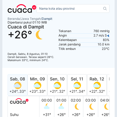
Beranda
/
Jawa Tengah
/
Dampit
Diperbarui pukul 01:10 WIB
Cuaca di Dampit
+26°
Tekanan
760 mmHg
Angin
2.7 m/s S
Kelembapan
83%
Jarak pandang
10.0 km
Titik embun
23°C
Dampit, Sabtu, 8 Agustus, 01:10
Cerah berawan. Terasa seperti 26°C.
Maksimum 33°C, minimum 24°C.
Sab, 08
Min, 09
Sen, 10
Sel, 11
Rab, 12
Kam
+24°..33°
+23°..33°
+21°..32°
+21°..34°
+22°..32°
+22°
00:00
01:00
02:00
03:00
04:00
Suhu
+31°
+26°
+26°
+26°
+26°