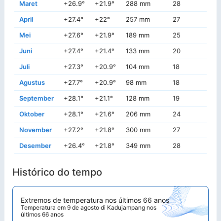
Maret
+26.9°
+21.9°
288 mm
28
+2
April
+27.4°
+22°
257 mm
27
+3
Mei
+27.6°
+21.9°
189 mm
25
+2
Juni
+27.4°
+21.4°
133 mm
20
+
Juli
+27.3°
+20.9°
104 mm
18
+3
Agustus
+27.7°
+20.9°
98 mm
18
+3
September
+28.1°
+21.1°
128 mm
19
+3
Oktober
+28.1°
+21.6°
206 mm
24
+3
November
+27.2°
+21.8°
300 mm
27
+
Desember
+26.4°
+21.8°
349 mm
28
+3
Histórico do tempo
Extremos de temperatura nos últimos 66 anos
Temperatura em 9 de agosto di Kadujampang nos
últimos 66 anos