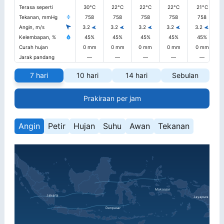
Terasa seperti
30°C
22°C
22°C
22°C
21°C
Tekanan, mmHg
758
758
758
758
758
Angin, m/s
3.2
3.2
3.2
3.2
3.2
Kelembapan, %
45%
45%
45%
45%
45%
Curah hujan
0 mm
0 mm
0 mm
0 mm
0 mm
Jarak pandang
—
—
—
—
—
7 hari
10 hari
14 hari
Sebulan
Prakiraan per jam
Angin
Petir
Hujan
Suhu
Awan
Tekanan