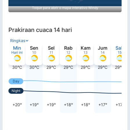
Toque para abrir o mapa interativo Windy
Prakiraan cuaca 14 hari
Ringkas
Min
Sen
Sel
Rab
Kam
Jum
Sab
Hari ini
10
11
12
13
14
15
30°C
30°C
29°C
29°C
29°C
29°C
29°C
Day
Night
+20°
+19°
+19°
+18°
+18°
+17°
+17°