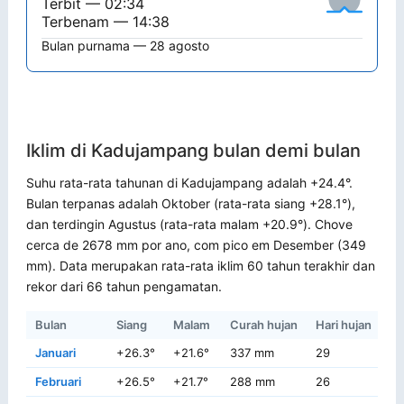
Terbit — 02:34
Terbenam — 14:38
Bulan purnama — 28 agosto
Iklim di Kadujampang bulan demi bulan
Suhu rata-rata tahunan di Kadujampang adalah +24.4°.
Bulan terpanas adalah Oktober (rata-rata siang +28.1°),
dan terdingin Agustus (rata-rata malam +20.9°). Chove
cerca de 2678 mm por ano, com pico em Desember (349
mm). Data merupakan rata-rata iklim 60 tahun terakhir dan
rekor dari 66 tahun pengamatan.
Bulan
Siang
Malam
Curah hujan
Hari hujan
Re
Januari
+26.3°
+21.6°
337 mm
29
+2
Februari
+26.5°
+21.7°
288 mm
26
+2