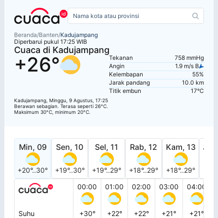
Beranda
/
Banten
/
Kadujampang
Diperbarui pukul 17:25 WIB
Cuaca di Kadujampang
+26°
Tekanan
758 mmHg
Angin
1.9 m/s B
Kelembapan
55%
Jarak pandang
10.0 km
Titik embun
17°C
Kadujampang, Minggu, 9 Agustus, 17:25
Berawan sebagian. Terasa seperti 26°C.
Maksimum 30°C, minimum 20°C.
Min, 09
Sen, 10
Sel, 11
Rab, 12
Kam, 13
Jum
+20°..30°
+19°..30°
+19°..29°
+18°..29°
+18°..29°
+17°
00:00
01:00
02:00
03:00
04:00
Suhu
+30°
+22°
+22°
+21°
+21°