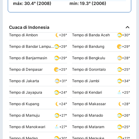
máx: 30.4° (2008)
mín: 19.3° (2006)
Cuaca di Indonesia
Tempo di Ambon
Tempo di Banda Aceh
+26°
+30°
Tempo di Bandar Lampung
Tempo di Bandung
+29°
+29°
Tempo di Banjarmasin
Tempo di Bengkulu
+29°
+28°
Tempo di Denpasar
Tempo di Gorontalo
+25°
+25°
Tempo di Jakarta
Tempo di Jambi
+31°
+34°
Tempo di Jayapura
Tempo di Kendari
+24°
+25°
Tempo di Kupang
Tempo di Makassar
+24°
+28°
Tempo di Mamuju
Tempo di Manado
+27°
+26°
Tempo di Manokwari
Tempo di Mataram
+27°
+25°
Tempo di Medan
Tempo di Merauke
+30°
+27°