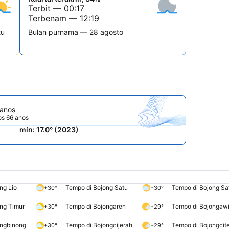
Terbit — 00:17
Terbenam — 12:19
tu
Bulan purnama — 28 agosto
 anos
os 66 anos
mín: 17.0° (2023)
ng Lio
Tempo di Bojong Satu
Tempo di Bojong Sa
+30°
+30°
ng Timur
Tempo di Bojongaren
Tempo di Bojongawi
+30°
+29°
ongbinong
Tempo di Bojongcijerah
Tempo di Bojongcit
+30°
+29°