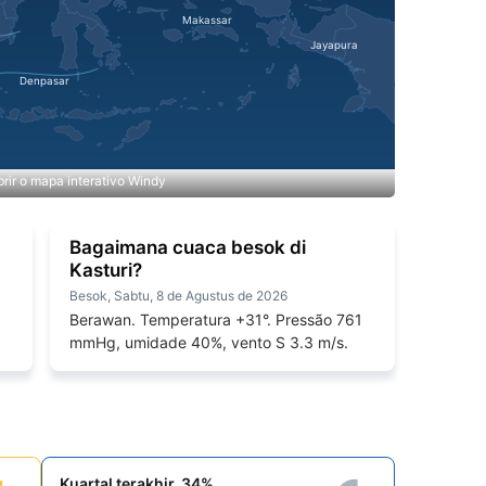
rir o mapa interativo Windy
Bagaimana cuaca besok di
Kasturi?
Besok, Sabtu, 8 de Agustus de 2026
Berawan. Temperatura +31°. Pressão 761
mmHg, umidade 40%, vento S 3.3 m/s.
Kuartal terakhir, 34%