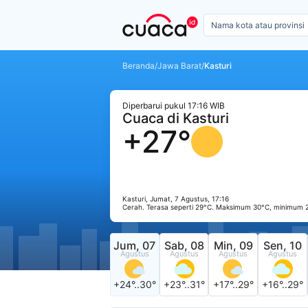
Beranda
/
Jawa Barat
/
Kasturi
Diperbarui pukul 17:16 WIB
Cuaca di Kasturi
+27°
Kasturi, Jumat, 7 Agustus, 17:16
Cerah. Terasa seperti 29°C. Maksimum 30°C, minimum 
Jum, 07
Sab, 08
Min, 09
Sen, 10
Agustus
Agustus
Agustus
Agustus
+24°..30°
+23°..31°
+17°..29°
+16°..29°