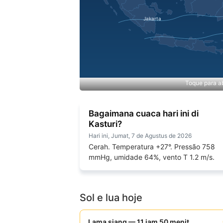
Toque para ab
Bagaimana cuaca hari ini di
Kasturi?
Hari ini, Jumat, 7 de Agustus de 2026
Cerah. Temperatura +27°. Pressão 758
mmHg, umidade 64%, vento T 1.2 m/s.
Sol e lua hoje
Lama siang — 11 jam 50 menit