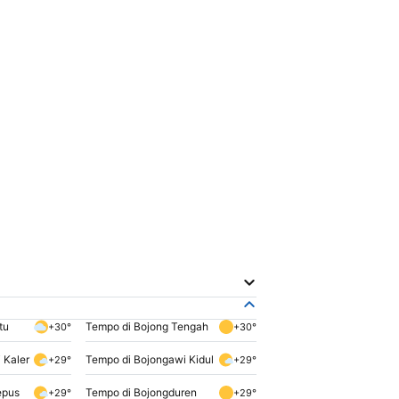
tu
Tempo di Bojong Tengah
+30°
+30°
 Kaler
Tempo di Bojongawi Kidul
+29°
+29°
epus
Tempo di Bojongduren
+29°
+29°