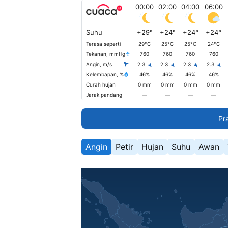
00:00
02:00
04:00
06:00
Suhu
+29°
+24°
+24°
+24°
Terasa seperti
29°C
25°C
25°C
24°C
Tekanan, mmHg
760
760
760
760
Angin, m/s
2.3
2.3
2.3
2.3
Kelembapan, %
46%
46%
46%
46%
Curah hujan
0 mm
0 mm
0 mm
0 mm
Jarak pandang
—
—
—
—
Pr
Angin
Petir
Hujan
Suhu
Awan