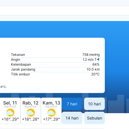
Tekanan
758 mmHg
Angin
1.2 m/s T
Kelembapan
64%
Jarak pandang
10.0 km
Titik embun
20°C
24°C.
Sel, 11
Rab, 12
Kam, 13
7 hari
10 hari
Agustus
Agustus
Agustus
14 hari
Sebulan
+16°..29°
+18°..28°
+17°..29°