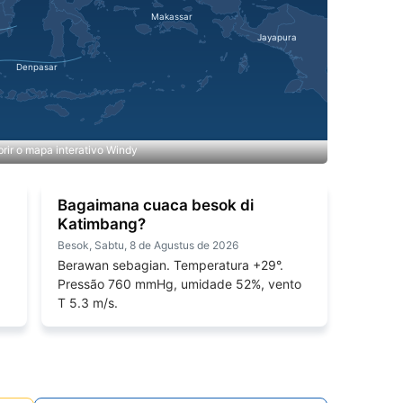
rir o mapa interativo Windy
Bagaimana cuaca besok di
Katimbang?
Besok, Sabtu, 8 de Agustus de 2026
1
Berawan sebagian. Temperatura +29°.
Pressão 760 mmHg, umidade 52%, vento
T 5.3 m/s.