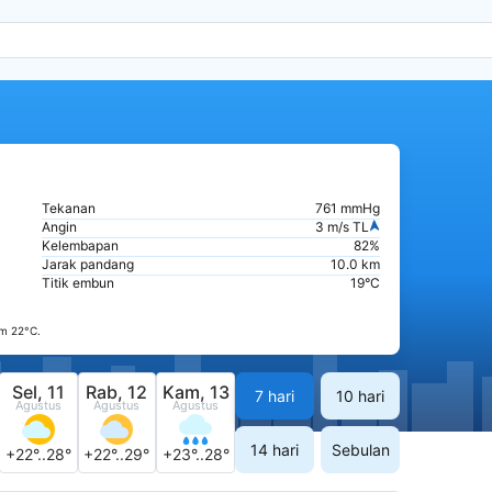
Tekanan
761 mmHg
Angin
3 m/s TL
Kelembapan
82%
Jarak pandang
10.0 km
Titik embun
19°C
m 22°C.
Sel, 11
Rab, 12
Kam, 13
7 hari
10 hari
Agustus
Agustus
Agustus
14 hari
Sebulan
+22°..28°
+22°..29°
+23°..28°