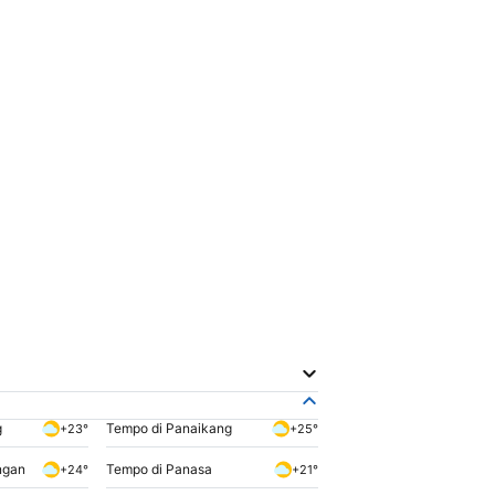
g
Tempo di Panaikang
+23°
+25°
ngan
Tempo di Panasa
+24°
+21°