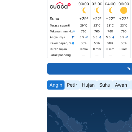
00:00
02:00
04:00
06:00
Suhu
+29°
+22°
+22°
+22°
Terasa seperti
29°C
23°C
23°C
23°C
Tekanan, mmHg
760
760
760
760
Angin, m/s
5.5
5.5
5.5
5.5
Kelembapan, %
50%
50%
50%
50%
Curah hujan
0 mm
0 mm
0 mm
0 mm
Jarak pandang
—
—
—
—
Pr
Angin
Petir
Hujan
Suhu
Awan