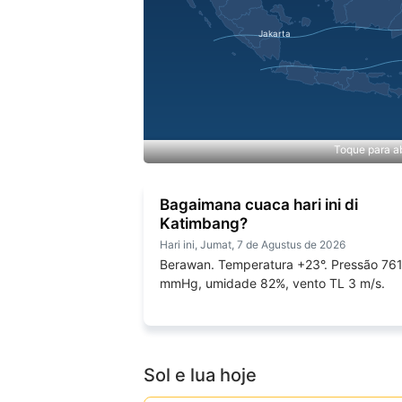
Toque para ab
Bagaimana cuaca hari ini di
Katimbang?
Hari ini, Jumat, 7 de Agustus de 2026
Berawan. Temperatura +23°. Pressão 76
mmHg, umidade 82%, vento TL 3 m/s.
Sol e lua hoje