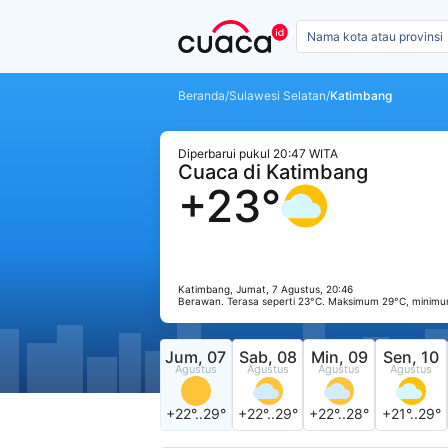
Beranda
/
Sulawesi Selatan
/
Katimbang
Diperbarui pukul 20:47 WITA
Cuaca di Katimbang
+23°
Katimbang, Jumat, 7 Agustus, 20:46
Berawan. Terasa seperti 23°C. Maksimum 29°C, minimu
Jum, 07
Sab, 08
Min, 09
Sen, 10
Agustus
Agustus
Agustus
Agustus
+22°..29°
+22°..29°
+22°..28°
+21°..29°