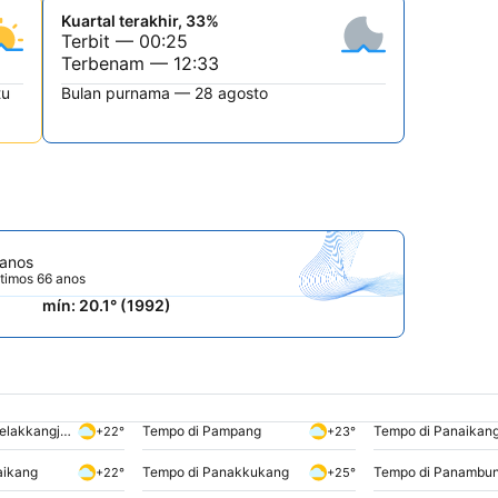
Kuartal terakhir, 33%
Terbit — 00:25
Terbenam — 12:33
tu
Bulan purnama — 28 agosto
 anos
ltimos 66 anos
mín: 20.1° (1992)
Tempo di Pamelakkangjene
Tempo di Pampang
Tempo di Panaikan
+22°
+23°
aikang
Tempo di Panakkukang
Tempo di Panambu
+22°
+25°