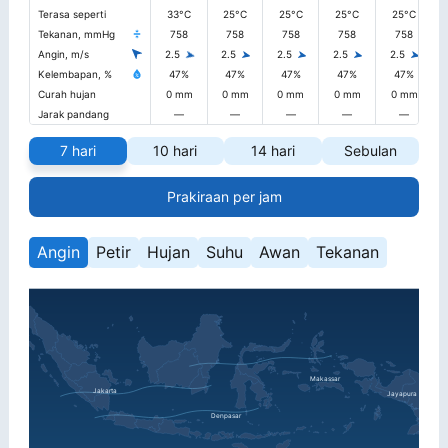
Terasa seperti
33°C
25°C
25°C
25°C
25°C
Tekanan, mmHg
758
758
758
758
758
Angin, m/s
2.5
2.5
2.5
2.5
2.5
Kelembapan, %
47%
47%
47%
47%
47%
Curah hujan
0 mm
0 mm
0 mm
0 mm
0 mm
Jarak pandang
—
—
—
—
—
7 hari
10 hari
14 hari
Sebulan
Prakiraan per jam
Angin
Petir
Hujan
Suhu
Awan
Tekanan