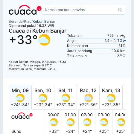
Beranda
/
Riau
/
Kebun Banjar
Diperbarui pukul 16:33 WIB
Cuaca di Kebun Banjar
+33°
Tekanan
755 mmHg
Angin
1.4 m/s TG
Kelembapan
51%
Jarak pandang
10.0 km
Titik embun
22°C
Kebun Banjar, Minggu, 9 Agustus, 16:33
Berawan. Terasa seperti 37°C.
Maksimum 34°C, minimum 24°C.
Min, 09
Sen, 10
Sel, 11
Rab, 12
Kam, 13
Jum
+24°..34°
+23°..34°
+23°..34°
+22°..36°
+23°..35°
+25°
00:00
01:00
02:00
03:00
04:00
Suhu
+33°
+24°
+24°
+25°
+25°