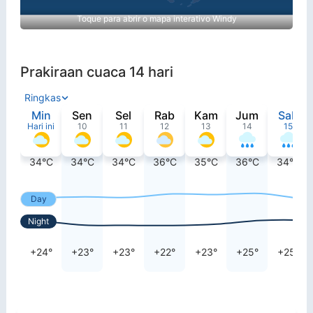
Toque para abrir o mapa interativo Windy
Prakiraan cuaca 14 hari
Ringkas
Min
Sen
Sel
Rab
Kam
Jum
Sab
Hari ini
10
11
12
13
14
15
34°C
34°C
34°C
36°C
35°C
36°C
34°C
Day
Night
+24°
+23°
+23°
+22°
+23°
+25°
+25°