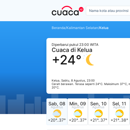
Beranda
/
Kalimantan Selatan
/
Kelua
Diperbarui pukul 23:00 WITA
Cuaca di Kelua
+24°
Kelua, Sabtu, 8 Agustus, 23:00
Cerah berawan. Terasa seperti 24°C. Maksimum 37°C,
20°C.
Sab, 08
Min, 09
Sen, 10
Sel, 11
Agustus
Agustus
Agustus
Agustus
+20°..37°
+20°..37°
+21°..37°
+21°..38°