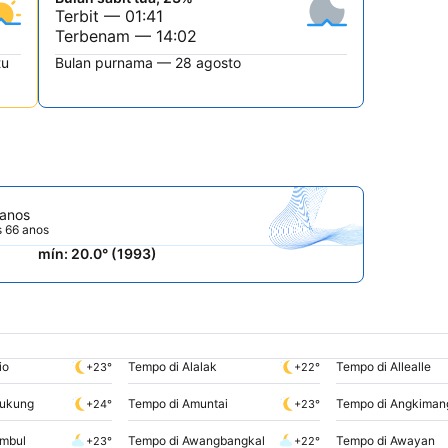
Terbit — 01:41
Terbenam — 14:02
tu
Bulan purnama — 28 agosto
 anos
s 66 anos
mín: 20.0° (1993)
io
Tempo di Alalak
Tempo di Allealle
+23°
+22°
pukung
Tempo di Amuntai
Tempo di Angkiman
+24°
+23°
ambul
Tempo di Awangbangkal
Tempo di Awayan
+23°
+22°