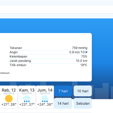
Tekanan
759 mmHg
Angin
0.8 m/s TG
Kelembapan
75%
Jarak pandang
10.0 km
Titik embun
19°C
 minimum
Rab, 12
Kam, 13
Jum, 14
7 hari
10 hari
Agustus
Agustus
Agustus
14 hari
Sebulan
+21°..38°
+23°..37°
+24°..36°