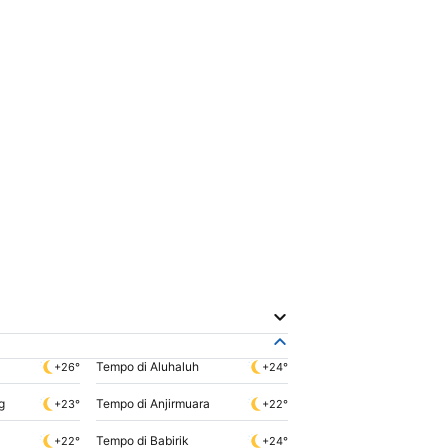
Tempo di Aluhaluh
+26°
+24°
g
Tempo di Anjirmuara
+23°
+22°
Tempo di Babirik
+22°
+24°