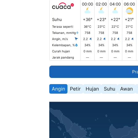
00:00
02:00
04:00
06:00
Suhu
+36°
+23°
+22°
+21°
Terasa seperti
36°C
23°C
22°C
21°C
Tekanan, mmHg
758
758
758
758
Angin, m/s
2.2
2.2
2.2
2.2
Kelembapan, %
34%
34%
34%
34%
Curah hujan
0 mm
0 mm
0 mm
0 mm
Jarak pandang
—
—
—
—
Pr
Angin
Petir
Hujan
Suhu
Awan