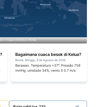
rir o mapa interativo Windy
a?
Bagaimana cuaca besok di Kelua?
Besok, Minggu, 9 de Agustus de 2026
Berawan. Temperatura +37°. Pressão 758
o
mmHg, umidade 34%, vento S 0.7 m/s.
Bulan sabit tua, 23%