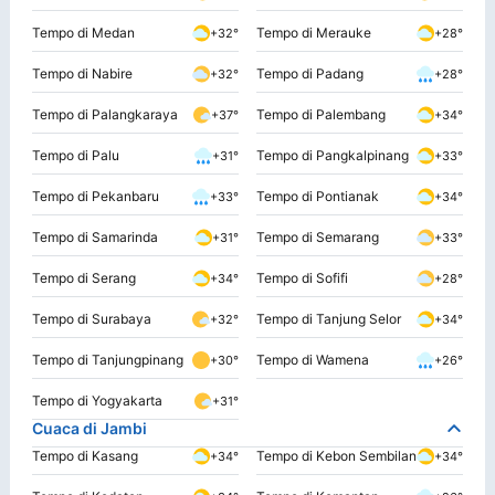
Tempo di Medan
Tempo di Merauke
+32°
+28°
Tempo di Nabire
Tempo di Padang
+32°
+28°
Tempo di Palangkaraya
Tempo di Palembang
+37°
+34°
Tempo di Palu
Tempo di Pangkalpinang
+31°
+33°
Tempo di Pekanbaru
Tempo di Pontianak
+33°
+34°
Tempo di Samarinda
Tempo di Semarang
+31°
+33°
Tempo di Serang
Tempo di Sofifi
+34°
+28°
Tempo di Surabaya
Tempo di Tanjung Selor
+32°
+34°
Tempo di Tanjungpinang
Tempo di Wamena
+30°
+26°
Tempo di Yogyakarta
+31°
Cuaca di Jambi
Tempo di Kasang
Tempo di Kebon Sembilan
+34°
+34°