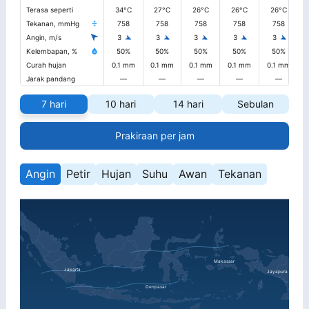
Terasa seperti
34°C
27°C
26°C
26°C
26°C
Tekanan, mmHg
758
758
758
758
758
Angin, m/s
3
3
3
3
3
Kelembapan, %
50%
50%
50%
50%
50%
Curah hujan
0.1 mm
0.1 mm
0.1 mm
0.1 mm
0.1 mm
Jarak pandang
—
—
—
—
—
7 hari
10 hari
14 hari
Sebulan
Prakiraan per jam
Angin
Petir
Hujan
Suhu
Awan
Tekanan