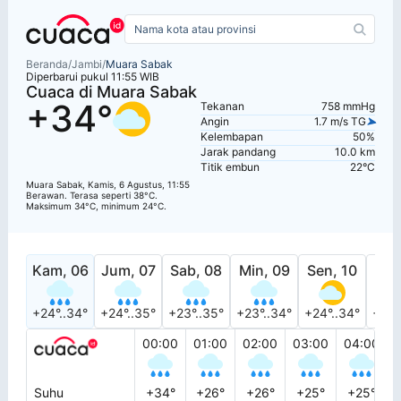
Beranda
/
Jambi
/
Muara Sabak
Diperbarui pukul 11:55 WIB
Cuaca di Muara Sabak
+34°
Tekanan
758 mmHg
Angin
1.7 m/s TG
Kelembapan
50%
Jarak pandang
10.0 km
Titik embun
22°C
Muara Sabak, Kamis, 6 Agustus, 11:55
Berawan. Terasa seperti 38°C.
Maksimum 34°C, minimum 24°C.
Kam, 06
Jum, 07
Sab, 08
Min, 09
Sen, 10
Sel
+24°..34°
+24°..35°
+23°..35°
+23°..34°
+24°..34°
+24°
00:00
01:00
02:00
03:00
04:00
Suhu
+34°
+26°
+26°
+25°
+25°