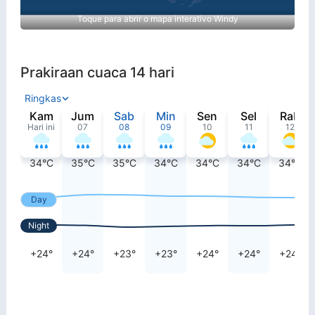
Toque para abrir o mapa interativo Windy
Prakiraan cuaca 14 hari
Ringkas
Kam
Jum
Sab
Min
Sen
Sel
Rab
Hari ini
07
08
09
10
11
12
34°C
35°C
35°C
34°C
34°C
34°C
34°C
Day
Night
+24°
+24°
+23°
+23°
+24°
+24°
+24°