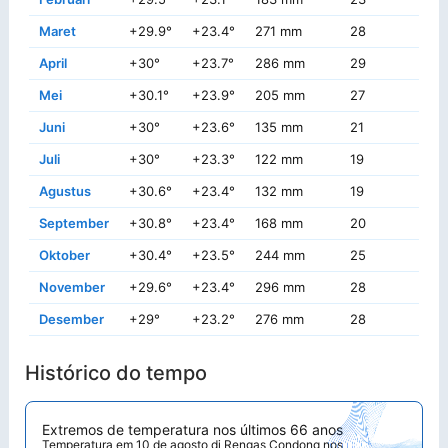
Maret
+29.9°
+23.4°
271 mm
28
+3
April
+30°
+23.7°
286 mm
29
+3
Mei
+30.1°
+23.9°
205 mm
27
+3
Juni
+30°
+23.6°
135 mm
21
+3
Juli
+30°
+23.3°
122 mm
19
+3
Agustus
+30.6°
+23.4°
132 mm
19
+3
September
+30.8°
+23.4°
168 mm
20
+3
Oktober
+30.4°
+23.5°
244 mm
25
+
November
+29.6°
+23.4°
296 mm
28
+3
Desember
+29°
+23.2°
276 mm
28
+3
Histórico do tempo
Extremos de temperatura nos últimos 66 anos
Temperatura em 10 de agosto di Rengas Condong nos