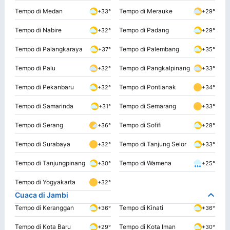
Tempo di Medan
Tempo di Merauke
+33°
+29°
Tempo di Nabire
Tempo di Padang
+32°
+29°
Tempo di Palangkaraya
Tempo di Palembang
+37°
+35°
Tempo di Palu
Tempo di Pangkalpinang
+32°
+33°
Tempo di Pekanbaru
Tempo di Pontianak
+32°
+34°
Tempo di Samarinda
Tempo di Semarang
+31°
+33°
Tempo di Serang
Tempo di Sofifi
+36°
+28°
Tempo di Surabaya
Tempo di Tanjung Selor
+32°
+33°
Tempo di Tanjungpinang
Tempo di Wamena
+30°
+25°
Tempo di Yogyakarta
+32°
Cuaca di Jambi
Tempo di Keranggan
Tempo di Kinati
+36°
+36°
Tempo di Kota Baru
Tempo di Kota Iman
+29°
+30°