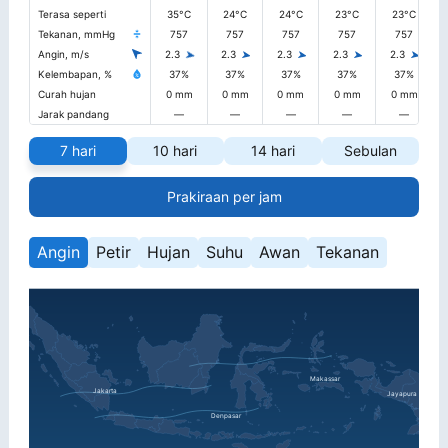
Terasa seperti
35°C
24°C
24°C
23°C
23°C
Tekanan, mmHg
757
757
757
757
757
Angin, m/s
2.3
2.3
2.3
2.3
2.3
Kelembapan, %
37%
37%
37%
37%
37%
Curah hujan
0 mm
0 mm
0 mm
0 mm
0 mm
Jarak pandang
—
—
—
—
—
7 hari
10 hari
14 hari
Sebulan
Prakiraan per jam
Angin
Petir
Hujan
Suhu
Awan
Tekanan