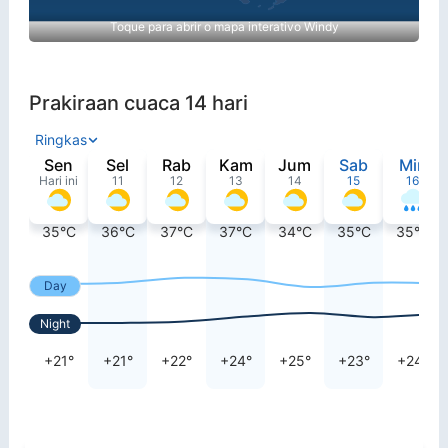
Toque para abrir o mapa interativo Windy
Prakiraan cuaca 14 hari
Ringkas
Sen
Sel
Rab
Kam
Jum
Sab
Min
Hari ini
11
12
13
14
15
16
35°C
36°C
37°C
37°C
34°C
35°C
35°C
Day
Night
+21°
+21°
+22°
+24°
+25°
+23°
+24°