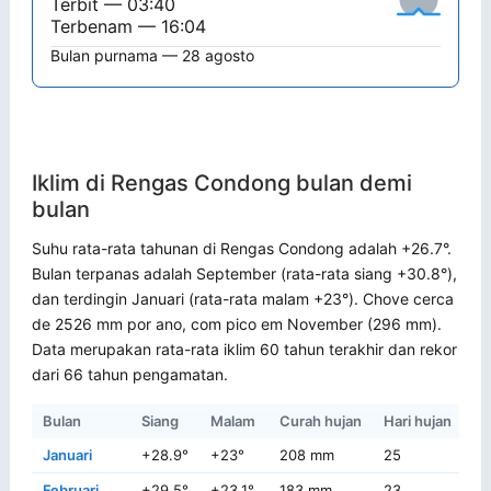
Terbit — 03:40
Terbenam — 16:04
Bulan purnama — 28 agosto
Iklim di Rengas Condong bulan demi
bulan
Suhu rata-rata tahunan di Rengas Condong adalah +26.7°.
Bulan terpanas adalah September (rata-rata siang +30.8°),
dan terdingin Januari (rata-rata malam +23°). Chove cerca
de 2526 mm por ano, com pico em November (296 mm).
Data merupakan rata-rata iklim 60 tahun terakhir dan rekor
dari 66 tahun pengamatan.
Bulan
Siang
Malam
Curah hujan
Hari hujan
Re
Januari
+28.9°
+23°
208 mm
25
+
Februari
+29.5°
+23.1°
183 mm
23
+3