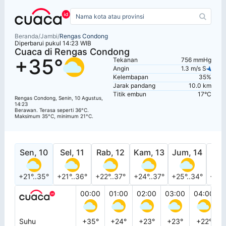
Beranda
/
Jambi
/
Rengas Condong
Diperbarui pukul 14:23 WIB
Cuaca di Rengas Condong
+35°
Tekanan
756 mmHg
Angin
1.3 m/s S
Kelembapan
35%
Jarak pandang
10.0 km
Titik embun
17°C
Rengas Condong, Senin, 10 Agustus,
14:23
Berawan. Terasa seperti 36°C.
Maksimum 35°C, minimum 21°C.
Sen, 10
Sel, 11
Rab, 12
Kam, 13
Jum, 14
Sab
+21°..35°
+21°..36°
+22°..37°
+24°..37°
+25°..34°
+23°
00:00
01:00
02:00
03:00
04:00
Suhu
+35°
+24°
+23°
+23°
+22°