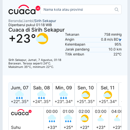
Beranda
/
Jambi
/
Sirih Sekapur
Diperbarui pukul 01:18 WIB
Cuaca di Sirih Sekapur
+23°
Tekanan
758 mmHg
Angin
0.8 m/s BD
Kelembapan
95%
Jarak pandang
10.0 km
Titik embun
22°C
Sirih Sekapur, Jumat, 7 Agustus, 01:18
Berawan. Terasa seperti 24°C.
Maksimum 35°C, minimum 22°C.
Jum, 07
Sab, 08
Min, 09
Sen, 10
Sel, 11
Rab
+22°..35°
+24°..35°
+23°..34°
+25°..35°
+25°..34°
+24°
00:00
01:00
02:00
03:00
04:00
Suhu
+33°
+25°
+23°
+23°
+23°