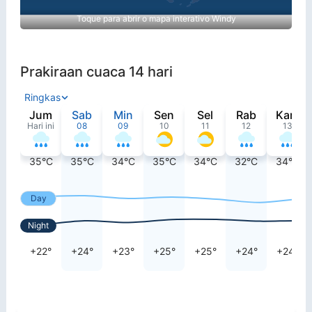
Toque para abrir o mapa interativo Windy
Prakiraan cuaca 14 hari
Ringkas
Jum
Sab
Min
Sen
Sel
Rab
Kam
Hari ini
08
09
10
11
12
13
35°C
35°C
34°C
35°C
34°C
32°C
34°C
Day
Night
+22°
+24°
+23°
+25°
+25°
+24°
+24°