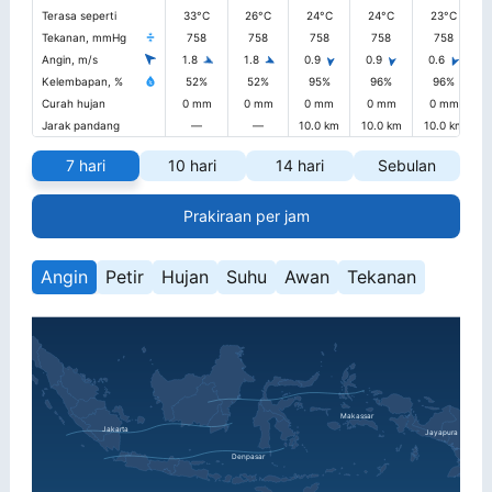
Terasa seperti
33°C
26°C
24°C
24°C
23°C
Tekanan, mmHg
758
758
758
758
758
Angin, m/s
1.8
1.8
0.9
0.9
0.6
Kelembapan, %
52%
52%
95%
96%
96%
Curah hujan
0 mm
0 mm
0 mm
0 mm
0 mm
Jarak pandang
—
—
10.0 km
10.0 km
10.0 km
1
7 hari
10 hari
14 hari
Sebulan
Prakiraan per jam
Angin
Petir
Hujan
Suhu
Awan
Tekanan