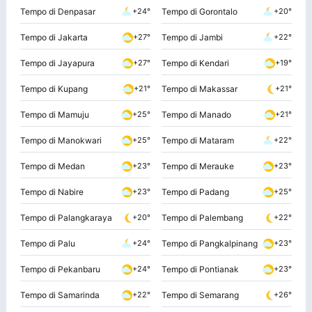
Tempo di Denpasar
Tempo di Gorontalo
+24°
+20°
Tempo di Jakarta
Tempo di Jambi
+27°
+22°
Tempo di Jayapura
Tempo di Kendari
+27°
+19°
Tempo di Kupang
Tempo di Makassar
+21°
+21°
Tempo di Mamuju
Tempo di Manado
+25°
+21°
Tempo di Manokwari
Tempo di Mataram
+25°
+22°
Tempo di Medan
Tempo di Merauke
+23°
+23°
Tempo di Nabire
Tempo di Padang
+23°
+25°
Tempo di Palangkaraya
Tempo di Palembang
+20°
+22°
Tempo di Palu
Tempo di Pangkalpinang
+24°
+23°
Tempo di Pekanbaru
Tempo di Pontianak
+24°
+23°
Tempo di Samarinda
Tempo di Semarang
+22°
+26°