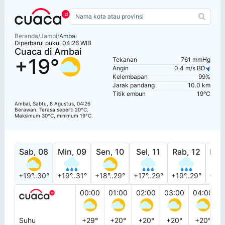
Beranda
/
Jambi
/
Ambai
Diperbarui pukul 04:26 WIB
Cuaca di Ambai
+19°
Tekanan
761 mmHg
Angin
0.4 m/s BD
Kelembapan
99%
Jarak pandang
10.0 km
Titik embun
19°C
Ambai, Sabtu, 8 Agustus, 04:26
Berawan. Terasa seperti 20°C.
Maksimum 30°C, minimum 19°C.
Sab, 08
Min, 09
Sen, 10
Sel, 11
Rab, 12
Kam
+19°..30°
+19°..31°
+18°..29°
+17°..29°
+19°..29°
+20°
00:00
01:00
02:00
03:00
04:00
Suhu
+29°
+20°
+20°
+20°
+20°