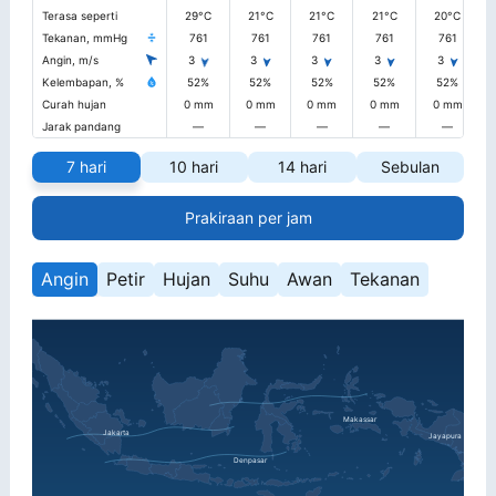
Terasa seperti
29°C
21°C
21°C
21°C
20°C
Tekanan, mmHg
761
761
761
761
761
Angin, m/s
3
3
3
3
3
Kelembapan, %
52%
52%
52%
52%
52%
Curah hujan
0 mm
0 mm
0 mm
0 mm
0 mm
Jarak pandang
—
—
—
—
—
1
7 hari
10 hari
14 hari
Sebulan
Prakiraan per jam
Angin
Petir
Hujan
Suhu
Awan
Tekanan