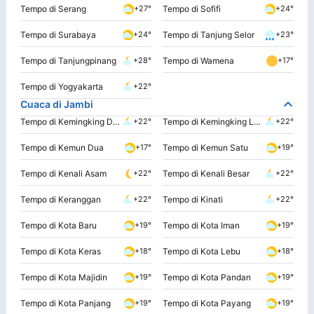
Tempo di Serang
Tempo di Sofifi
+27°
+24°
Tempo di Surabaya
Tempo di Tanjung Selor
+24°
+23°
Tempo di Tanjungpinang
Tempo di Wamena
+28°
+17°
Tempo di Yogyakarta
+22°
Cuaca di Jambi
Tempo di Kemingking Dalam
Tempo di Kemingking Luar
+22°
+22°
Tempo di Kemun Dua
Tempo di Kemun Satu
+17°
+19°
Tempo di Kenali Asam
Tempo di Kenali Besar
+22°
+22°
Tempo di Keranggan
Tempo di Kinati
+22°
+22°
Tempo di Kota Baru
Tempo di Kota Iman
+19°
+19°
Tempo di Kota Keras
Tempo di Kota Lebu
+18°
+18°
Tempo di Kota Majidin
Tempo di Kota Pandan
+19°
+19°
Tempo di Kota Panjang
Tempo di Kota Payang
+19°
+19°