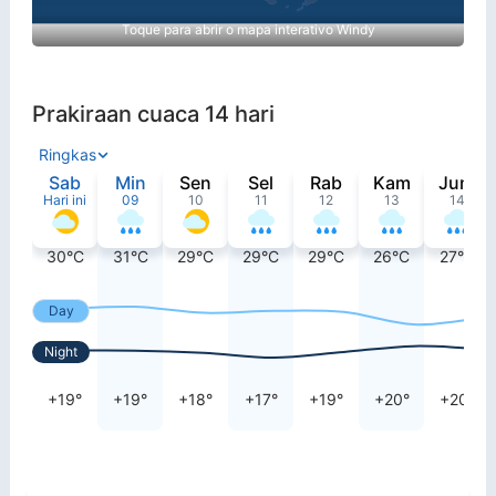
Toque para abrir o mapa interativo Windy
Prakiraan cuaca 14 hari
Ringkas
Sab
Min
Sen
Sel
Rab
Kam
Jum
Hari ini
09
10
11
12
13
14
30°C
31°C
29°C
29°C
29°C
26°C
27°C
Day
Night
+19°
+19°
+18°
+17°
+19°
+20°
+20°