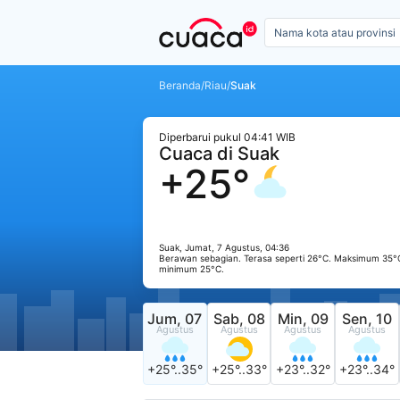
Beranda
/
Riau
/
Suak
Diperbarui pukul 04:41 WIB
Cuaca di Suak
+25°
Suak, Jumat, 7 Agustus, 04:36
Berawan sebagian. Terasa seperti 26°C. Maksimum 35°
minimum 25°C.
Jum, 07
Sab, 08
Min, 09
Sen, 10
Agustus
Agustus
Agustus
Agustus
+25°..35°
+25°..33°
+23°..32°
+23°..34°