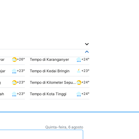
yar
Tempo di Karanganyer
+26°
+24°
jar
Tempo di Kedai Bringin
+23°
+23°
g
Tempo di Kilometer Sepuluh Rumbai
+23°
+24°
gah
Tempo di Kota Tinggi
+23°
+24°
Quinta-feira, 6 agosto