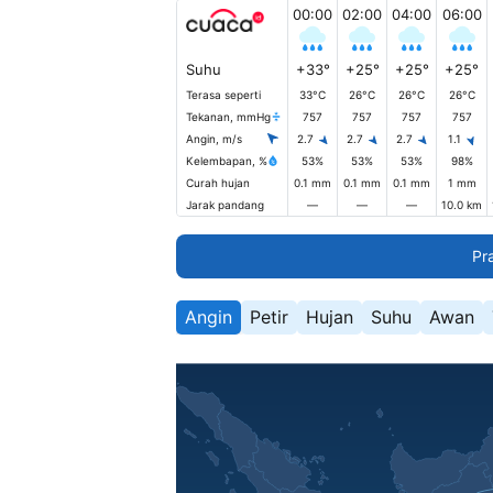
00:00
02:00
04:00
06:00
Suhu
+33°
+25°
+25°
+25°
Terasa seperti
33°C
26°C
26°C
26°C
Tekanan, mmHg
757
757
757
757
Angin, m/s
2.7
2.7
2.7
1.1
Kelembapan, %
53%
53%
53%
98%
Curah hujan
0.1 mm
0.1 mm
0.1 mm
1 mm
Jarak pandang
—
—
—
10.0 km
Pr
Angin
Petir
Hujan
Suhu
Awan