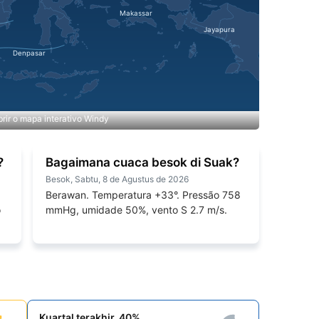
rir o mapa interativo Windy
?
Bagaimana cuaca besok di Suak?
Besok, Sabtu, 8 de Agustus de 2026
Berawan. Temperatura +33°. Pressão 758
o
mmHg, umidade 50%, vento S 2.7 m/s.
Kuartal terakhir, 40%