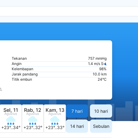
Tekanan
757 mmHg
Angin
1.4 m/s S
Kelembapan
98%
Jarak pandang
10.0 km
Titik embun
24°C
C,
Sel, 11
Rab, 12
Kam, 13
7 hari
10 hari
Agustus
Agustus
Agustus
14 hari
Sebulan
+23°..34°
+23°..32°
+23°..33°