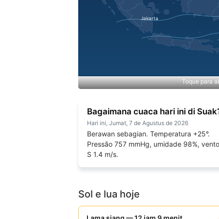
Toque para ab
Bagaimana cuaca hari ini di Suak
Hari ini, Jumat, 7 de Agustus de 2026
Berawan sebagian. Temperatura +25°.
Pressão 757 mmHg, umidade 98%, vent
S 1.4 m/s.
Sol e lua hoje
Lama siang — 12 jam 9 menit