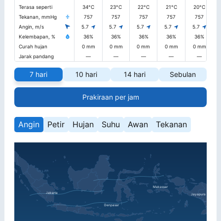
Terasa seperti
34°C
23°C
22°C
21°C
20°C
Tekanan, mmHg
757
757
757
757
757
Angin, m/s
5.7
5.7
5.7
5.7
5.7
Kelembapan, %
36%
36%
36%
36%
36%
Curah hujan
0 mm
0 mm
0 mm
0 mm
0 mm
Jarak pandang
—
—
—
—
—
7 hari
10 hari
14 hari
Sebulan
Prakiraan per jam
Angin
Petir
Hujan
Suhu
Awan
Tekanan