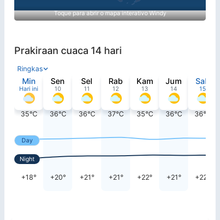
Toque para abrir o mapa interativo Windy
Prakiraan cuaca 14 hari
Ringkas
Min
Sen
Sel
Rab
Kam
Jum
Sab
Hari ini
10
11
12
13
14
15
35°C
36°C
36°C
37°C
35°C
36°C
36°C
Day
Night
+18°
+20°
+21°
+21°
+22°
+21°
+22°