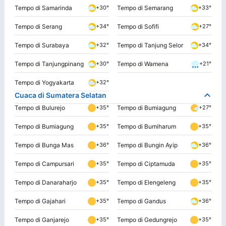
Tempo di Samarinda
Tempo di Semarang
+30°
+33°
Tempo di Serang
Tempo di Sofifi
+34°
+27°
Tempo di Surabaya
Tempo di Tanjung Selor
+32°
+34°
Tempo di Tanjungpinang
Tempo di Wamena
+30°
+21°
Tempo di Yogyakarta
+32°
Cuaca di Sumatera Selatan
Tempo di Bulurejo
Tempo di Bumiagung
+35°
+27°
Tempo di Bumiagung
Tempo di Bumiharum
+35°
+35°
Tempo di Bunga Mas
Tempo di Bungin Ayip
+36°
+36°
Tempo di Campursari
Tempo di Ciptamuda
+35°
+35°
Tempo di Danaraharjo
Tempo di Elengeleng
+35°
+35°
Tempo di Gajahari
Tempo di Gandus
+35°
+36°
Tempo di Ganjarejo
Tempo di Gedungrejo
+35°
+35°