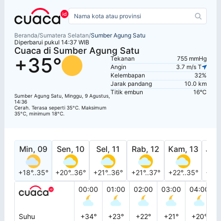
Beranda
/
Sumatera Selatan
/
Sumber Agung Satu
Diperbarui pukul 14:37 WIB
Cuaca di Sumber Agung Satu
+35°
Tekanan
755 mmHg
Angin
3.7 m/s T
Kelembapan
32%
Jarak pandang
10.0 km
Titik embun
16°C
Sumber Agung Satu, Minggu, 9 Agustus,
14:36
Cerah. Terasa seperti 35°C. Maksimum
35°C, minimum 18°C.
Min, 09
Sen, 10
Sel, 11
Rab, 12
Kam, 13
Jum
+18°..35°
+20°..36°
+21°..36°
+21°..37°
+22°..35°
+21°
00:00
01:00
02:00
03:00
04:00
Suhu
+34°
+23°
+22°
+21°
+20°