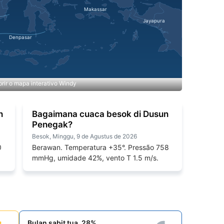
rir o mapa interativo Windy
n
Bagaimana cuaca besok di Dusun
Penegak?
Besok, Minggu, 9 de Agustus de 2026
0
Berawan. Temperatura +35°. Pressão 758
mmHg, umidade 42%, vento T 1.5 m/s.
Bulan sabit tua, 28%