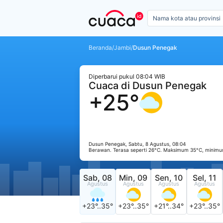
Beranda
/
Jambi
/
Dusun Penegak
Diperbarui pukul 08:04 WIB
Cuaca di Dusun Penegak
+25°
Dusun Penegak, Sabtu, 8 Agustus, 08:04
Berawan. Terasa seperti 26°C. Maksimum 35°C, minimu
Sab, 08
Min, 09
Sen, 10
Sel, 11
Agustus
Agustus
Agustus
Agustus
+23°..35°
+23°..35°
+21°..34°
+23°..35°