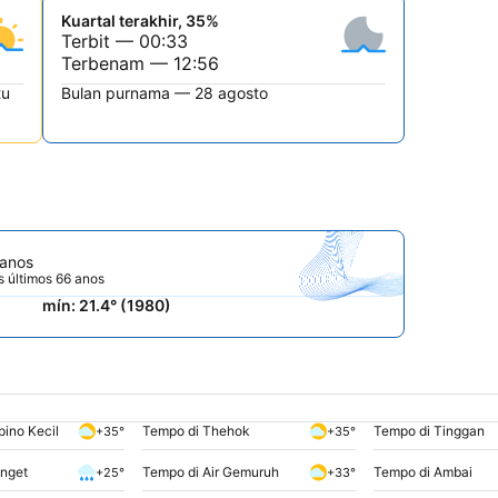
Kuartal terakhir, 35%
Terbit — 00:33
Terbenam — 12:56
tu
Bulan purnama — 28 agosto
 anos
 últimos 66 anos
mín: 21.4° (1980)
ino Kecil
Tempo di Thehok
Tempo di Tinggan
+35°
+35°
Anget
Tempo di Air Gemuruh
Tempo di Ambai
+25°
+33°