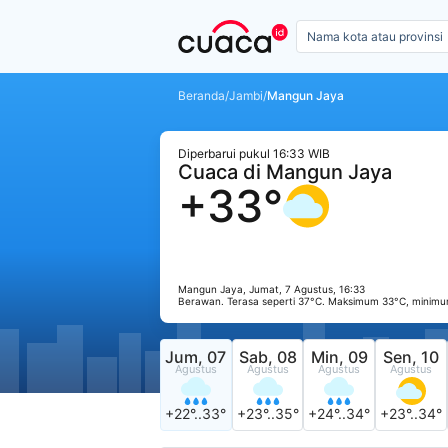
Beranda
/
Jambi
/
Mangun Jaya
Diperbarui pukul 16:33 WIB
Cuaca di Mangun Jaya
+33°
Mangun Jaya, Jumat, 7 Agustus, 16:33
Berawan. Terasa seperti 37°C. Maksimum 33°C, minimu
Jum, 07
Sab, 08
Min, 09
Sen, 10
Agustus
Agustus
Agustus
Agustus
+22°..33°
+23°..35°
+24°..34°
+23°..34°