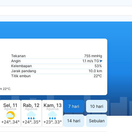
Tekanan
755 mmHg
Angin
1.1 m/s TG
Kelembapan
53%
Jarak pandang
10.0 km
Titik embun
22°C
m 22°C.
Sel, 11
Rab, 12
Kam, 13
7 hari
10 hari
Agustus
Agustus
Agustus
14 hari
Sebulan
+24°..34°
+24°..35°
+23°..33°