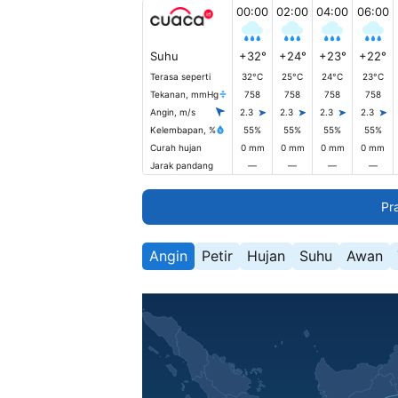
00:00
02:00
04:00
06:00
Suhu
+32°
+24°
+23°
+22°
Terasa seperti
32°C
25°C
24°C
23°C
Tekanan, mmHg
758
758
758
758
Angin, m/s
2.3
2.3
2.3
2.3
Kelembapan, %
55%
55%
55%
55%
Curah hujan
0 mm
0 mm
0 mm
0 mm
Jarak pandang
—
—
—
—
Pr
Angin
Petir
Hujan
Suhu
Awan