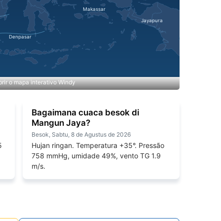
rir o mapa interativo Windy
Bagaimana cuaca besok di
Mangun Jaya?
Besok, Sabtu, 8 de Agustus de 2026
5
Hujan ringan. Temperatura +35°. Pressão
758 mmHg, umidade 49%, vento TG 1.9
m/s.