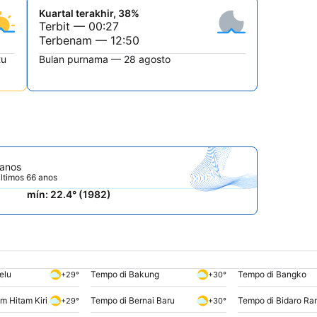
Kuartal terakhir, 38%
Terbit — 00:27
Terbenam — 12:50
tu
Bulan purnama — 28 agosto
 anos
ltimos 66 anos
mín: 22.4° (1982)
elu
Tempo di Bakung
Tempo di Bangko
+29°
+30°
m Hitam Kiri
Tempo di Bernai Baru
Tempo di Bidaro R
+29°
+30°