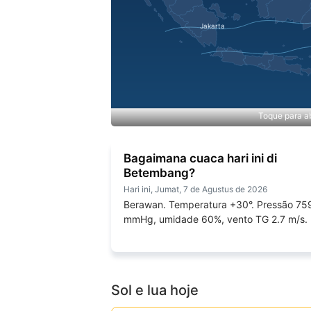
Toque para ab
Bagaimana cuaca hari ini di
Betembang?
Hari ini, Jumat, 7 de Agustus de 2026
Berawan. Temperatura +30°. Pressão 75
mmHg, umidade 60%, vento TG 2.7 m/s.
Sol e lua hoje