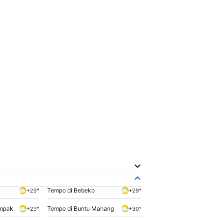
Tempo di Bebeko
+29°
+29°
ampak
Tempo di Buntu Mahang
+29°
+30°