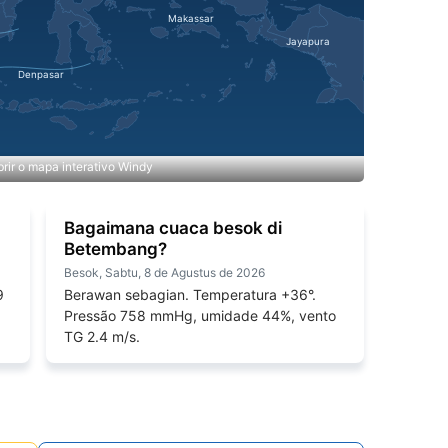
rir o mapa interativo Windy
Bagaimana cuaca besok di
Betembang?
Besok, Sabtu, 8 de Agustus de 2026
9
Berawan sebagian. Temperatura +36°.
Pressão 758 mmHg, umidade 44%, vento
TG 2.4 m/s.