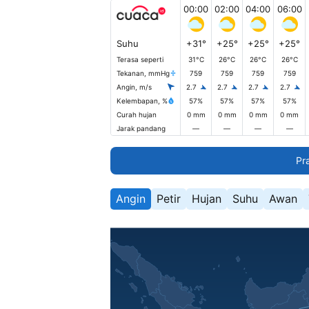
00:00
02:00
04:00
06:00
Suhu
+31°
+25°
+25°
+25°
Terasa seperti
31°C
26°C
26°C
26°C
Tekanan, mmHg
759
759
759
759
Angin, m/s
2.7
2.7
2.7
2.7
Kelembapan, %
57%
57%
57%
57%
Curah hujan
0 mm
0 mm
0 mm
0 mm
Jarak pandang
—
—
—
—
Pr
Angin
Petir
Hujan
Suhu
Awan