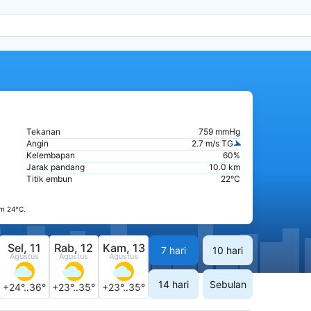
Tekanan
759 mmHg
Angin
2.7 m/s TG
Kelembapan
60%
Jarak pandang
10.0 km
Titik embun
22°C
m 24°C.
Sel, 11
Rab, 12
Kam, 13
7 hari
10 hari
Agustus
Agustus
Agustus
14 hari
Sebulan
+24°..36°
+23°..35°
+23°..35°