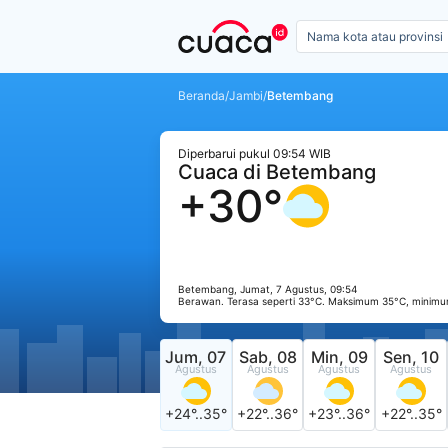
Beranda
/
Jambi
/
Betembang
Diperbarui pukul 09:54 WIB
Cuaca di Betembang
+30°
Betembang, Jumat, 7 Agustus, 09:54
Berawan. Terasa seperti 33°C. Maksimum 35°C, minimu
Jum, 07
Sab, 08
Min, 09
Sen, 10
Agustus
Agustus
Agustus
Agustus
+24°..35°
+22°..36°
+23°..36°
+22°..35°