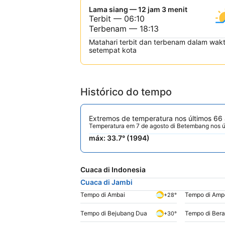
Lama siang — 12 jam 3 menit
Terbit — 06:10
Terbenam — 18:13
Matahari terbit dan terbenam dalam wak
setempat kota
Histórico do tempo
Extremos de temperatura nos últimos 66
Temperatura em 7 de agosto di Betembang nos ú
máx: 33.7° (1994)
Cuaca di Indonesia
Cuaca di Jambi
Tempo di Ambai
Tempo di Amp
+28°
Tempo di Bejubang Dua
Tempo di Bera
+30°