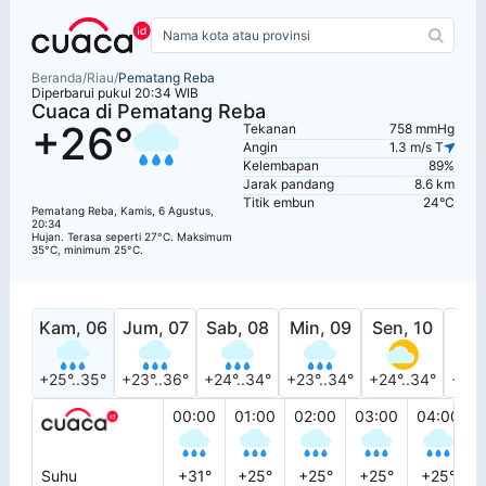
Beranda
/
Riau
/
Pematang Reba
Diperbarui pukul 20:34 WIB
Cuaca di Pematang Reba
+26°
Tekanan
758 mmHg
Angin
1.3 m/s T
Kelembapan
89%
Jarak pandang
8.6 km
Titik embun
24°C
Pematang Reba, Kamis, 6 Agustus,
20:34
Hujan. Terasa seperti 27°C. Maksimum
35°C, minimum 25°C.
Kam, 06
Jum, 07
Sab, 08
Min, 09
Sen, 10
Sel
+25°..35°
+23°..36°
+24°..34°
+23°..34°
+24°..34°
+24°
00:00
01:00
02:00
03:00
04:00
Suhu
+31°
+25°
+25°
+25°
+25°