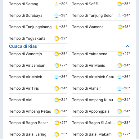
Tempo di Serang
Tempo di Sofifi
+29°
+25°
Tempo di Surabaya
Tempo di Tanjung Selor
+28°
+24°
Tempo di Tanjungpinang
Tempo di Wamena
+28°
+18°
Tempo di Yogyakarta
+22°
Cuaca di Riau
Tempo di Wonorejo
Tempo di Yaktapena
+25°
+27°
Tempo di Air Jamban
Tempo di Air Manis
+27°
+24°
Tempo di Air Molek
Tempo di Air Molek Satu
+26°
+26°
Tempo di Air Tiris
Tempo di Alahair
+24°
+26°
Tempo di Alai
Tempo di Ampang Kubu
+24°
+24°
Tempo di Ampang Petas
Tempo di Appongpalai
+24°
+24°
Tempo di Bagan Besar
Tempo di Bagan Si Api-api
+27°
+28°
Tempo di Balai Jaring
Tempo di Balai Makam
+25°
+27°