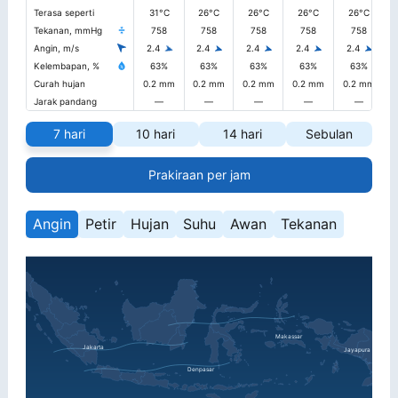
Terasa seperti
31°C
26°C
26°C
26°C
26°C
Tekanan, mmHg
758
758
758
758
758
Angin, m/s
2.4
2.4
2.4
2.4
2.4
Kelembapan, %
63%
63%
63%
63%
63%
Curah hujan
0.2 mm
0.2 mm
0.2 mm
0.2 mm
0.2 mm
Jarak pandang
—
—
—
—
—
7 hari
10 hari
14 hari
Sebulan
Prakiraan per jam
Angin
Petir
Hujan
Suhu
Awan
Tekanan