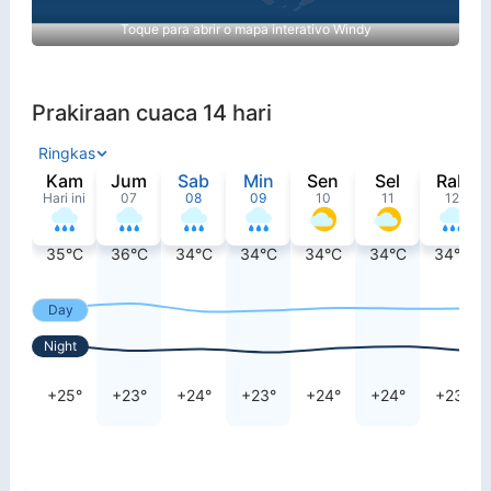
Toque para abrir o mapa interativo Windy
Prakiraan cuaca 14 hari
Ringkas
Kam
Jum
Sab
Min
Sen
Sel
Rab
Hari ini
07
08
09
10
11
12
35°C
36°C
34°C
34°C
34°C
34°C
34°C
Day
Night
+25°
+23°
+24°
+23°
+24°
+24°
+23°